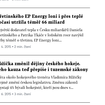
řetínského EP Energy loni i přes teplé
očasí utržila téměř 66 miliard
jvětší dodavatel tepla v Česku miliardářů Daniela
etínského a Patrika Tkáče v loňském roce navýšil
žby téměř o třetinu. EP Energy loni...
. 4. 2015 ▪ 2 min. čtení
ůžička změnil dějiny českého hokeje.
eho kauza teď přepíše i tuzemské zákony
éra okolo hokejového trenéra Vladimíra Růžičky
ejmě změní českou legislativu. Změnu zákonů
ystají tři bývalí hokejisté, kteří jsou dnes v...
. 6. 2015 ▪ 3 min. čtení