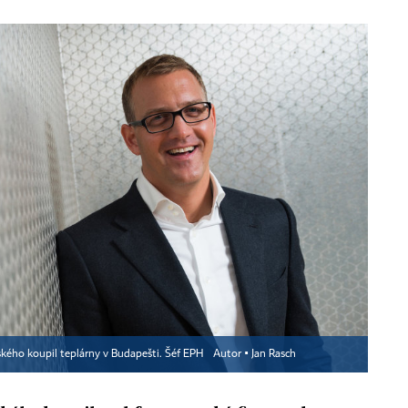
ského koupil teplárny v Budapešti. Šéf EPH
Autor ▪
Jan Rasch