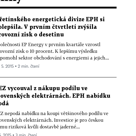
řetínského energetická divize EPH si
olepšila. V prvním čtvrtletí zvýšila
rovozní zisk o desetinu
olečnosti EP Energy v prvním kvartále vzrostl
ovozní zisk o 10 procent. K lepšímu výsledku
pomohl sektor obchodování s energiemi a jejich...
 5. 2015 ▪ 2 min. čtení
EZ vycouval z nákupu podílu ve
lovenských elektrárnách. EPH nabídku
odá
Z nepodá nabídku na koupi většinového podílu ve
ovenských elektrárnách. Investice je pro českou
rmu riziková kvůli dostavbě jaderné...
5. 2015 ▪ 3 min. čtení