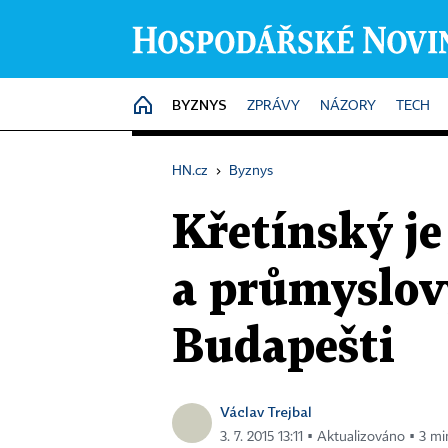
BYZNYS
HOME
ZPRÁVY
NÁZORY
TECH
HN.cz
›
Byznys
Křetínský je
a průmyslov
Budapešti
Václav Trejbal
3. 7. 2015 13:11 ▪ Aktualizováno ▪ 3 mi