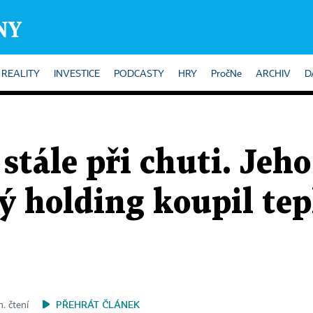
REALITY
INVESTICE
PODCASTY
HRY
PročNe
ARCHIV
D
 stále při chuti. Jeh
ý holding koupil tep
PŘEHRÁT ČLÁNEK
n. čtení