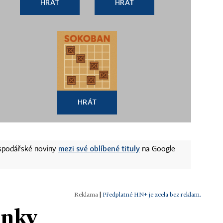
HRÁT
HRÁT
HRÁT
mezi své oblíbené tituly
ospodářské noviny
na Google
|
Předplatné HN+ je zcela bez reklam.
ánky