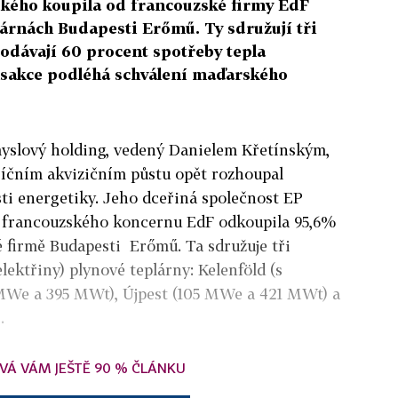
kého koupila od francouzské firmy EdF
árnách Budapesti Erőmű. Ty sdružují tři
dodávají 60 procent spotřeby tepla
sakce podléhá schválení maďarského
yslový holding, vedený Danielem Křetínským,
íčním akvizičním půstu opět rozhoupal
ti energetiky. Jeho dceřiná společnost EP
d francouzského koncernu EdF odkoupila 95,6%
 firmě Budapesti Erőmű. Ta sdružuje tři
lektřiny) plynové teplárny: Kelenföld (s
MWe a 395 MWt), Újpest (105 MWe a 421 MWt) a
.
VÁ VÁM JEŠTĚ 90 % ČLÁNKU