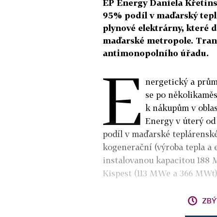
EP Energy Daniela Křetíns
95% podíl v maďarský tepl
plynové elektrárny, které 
maďarské metropole. Tran
antimonopolního úřadu.
E
nergetický a prům
se po několikaměs
k nákupům v oblas
Energy v úterý o
podíl v maďarské teplárenské
kogenerační (výroba tepla a e
instalovanou kapacitou 188 
Kispest (113 MWe a 366 MWt)
ZBÝ