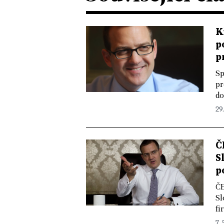
K
p
p
Sp
pr
do
29.
Č
S
p
ČE
Sl
fi
7. 