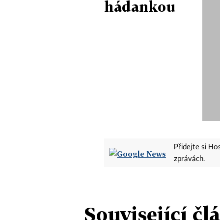
hádankou
Přidejte si H
zprávách.
Související čl