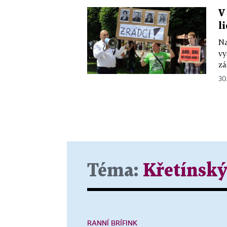
V
l
Na
vy
zá
30
Téma:
Křetínský
RANNÍ BRÍFINK