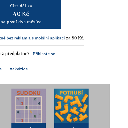
Číst dál za
40 Kč
na první dva měsíce
za 80 Kč.
tné bez reklam a s mobilní aplikací
iž předplatné?
Přihlaste se
a
#akvizice