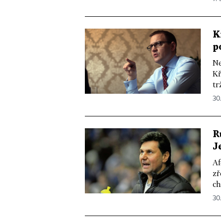
K
p
Ne
Kř
tr
30
R
J
Af
zř
ch
30