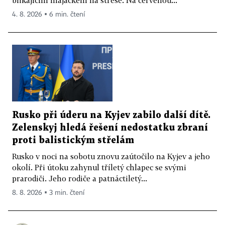
blikajícím majáčkem na střeše. Na červenou...
4. 8. 2026 ▪ 6 min. čtení
Rusko při úderu na Kyjev zabilo další dítě.
Zelenskyj hledá řešení nedostatku zbraní
proti balistickým střelám
Rusko v noci na sobotu znovu zaútočilo na Kyjev a jeho
okolí. Při útoku zahynul tříletý chlapec se svými
prarodiči. Jeho rodiče a patnáctiletý...
8. 8. 2026 ▪ 3 min. čtení