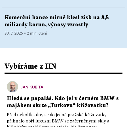
Komerční bance mírně klesl zisk na 8,5
miliardy korun, výnosy vzrostly
30. 7. 2026 ▪ 2 min. čtení
Vybíráme z HN
JAN KUBITA
Hledá se papaláš. Kdo jel v černém BMW s
majákem skrze „Turkovu“ křižovatku?
Před několika dny se do jedné pražské křižovatky
přihnalo obří luxusní BMW se začerněnými skly a