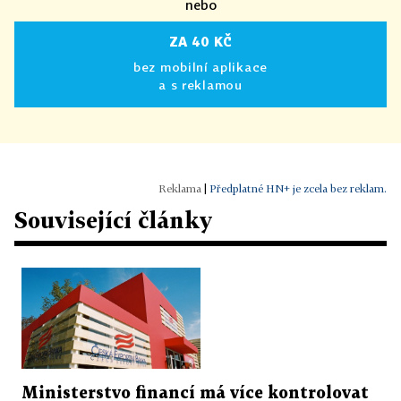
nebo
ZA 40 KČ
bez mobilní aplikace
a s reklamou
|
Předplatné HN+ je zcela bez reklam.
Související články
Ministerstvo financí má více kontrolovat