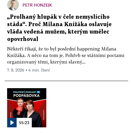
PETR HONZEJK
„Prolhaný hlupák v čele nemyslícího
stáda“. Proč Milana Knížáka oslavuje
vláda vedená mužem, kterým umělec
opovrhoval
Někteří říkají, že to byl poslední happening Milana
Knížáka. A něco na tom je. Pohřeb se státními poctami
organizovaný těmi, kterými slavný...
7. 8. 2026 ▪ 4 min. čtení
55:23