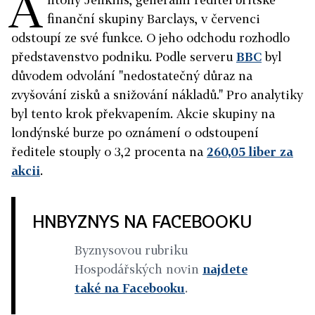
A
finanční skupiny Barclays, v červenci
odstoupí ze své funkce. O jeho odchodu rozhodlo
představenstvo podniku. Podle serveru
BBC
byl
důvodem odvolání "nedostatečný důraz na
zvyšování zisků a snižování nákladů." Pro analytiky
byl tento krok překvapením. Akcie skupiny na
londýnské burze po oznámení o odstoupení
ředitele stouply o 3,2 procenta na
260,05 liber za
akcii
.
HNBYZNYS NA FACEBOOKU
Byznysovou rubriku
Hospodářských novin
najdete
také na Facebooku
.