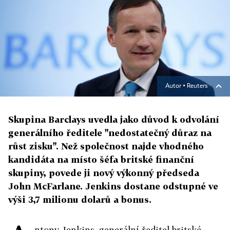
Autor ▪
Reuters
Skupina Barclays uvedla jako důvod k odvolání
generálního ředitele "nedostatečný důraz na
růst zisku". Než společnost najde vhodného
kandidáta na místo šéfa britské finanční
skupiny, povede ji nový výkonný předseda
John McFarlane. Jenkins dostane odstupné ve
výši 3,7 milionu dolarů a bonus.
ntony Jenkins, generální ředitel britské