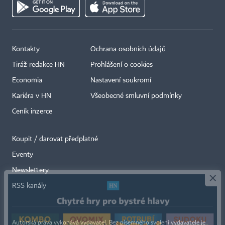
Kontakty
Ochrana osobních údajů
Tiráž redakce HN
Prohlášení o cookies
Economia
Nastavení soukromí
Kariéra v HN
Všeobecné smluvní podmínky
Ceník inzerce
Koupit / darovat předplatné
Eventy
×
Newslettery
RSS kanály
Autorská práva vykonává vydavatel. Bez písemného svolení vydavatele je