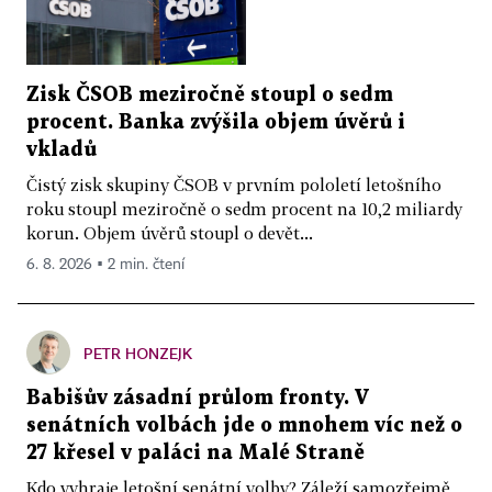
Zisk ČSOB meziročně stoupl o sedm
procent. Banka zvýšila objem úvěrů i
vkladů
Čistý zisk skupiny ČSOB v prvním pololetí letošního
roku stoupl meziročně o sedm procent na 10,2 miliardy
korun. Objem úvěrů stoupl o devět...
6. 8. 2026 ▪ 2 min. čtení
PETR HONZEJK
Babišův zásadní průlom fronty. V
senátních volbách jde o mnohem víc než o
27 křesel v paláci na Malé Straně
Kdo vyhraje letošní senátní volby? Záleží samozřejmě