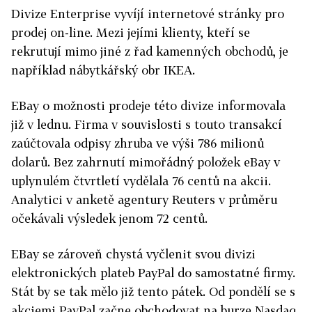
Divize Enterprise vyvíjí internetové stránky pro
prodej on-line. Mezi jejími klienty, kteří se
rekrutují mimo jiné z řad kamenných obchodů, je
například nábytkářský obr IKEA.
EBay o možnosti prodeje této divize informovala
již v lednu. Firma v souvislosti s touto transakcí
zaúčtovala odpisy zhruba ve výši 786 milionů
dolarů. Bez zahrnutí mimořádný položek eBay v
uplynulém čtvrtletí vydělala 76 centů na akcii.
Analytici v anketě agentury Reuters v průměru
očekávali výsledek jenom 72 centů.
EBay se zároveň chystá vyčlenit svou divizi
elektronických plateb PayPal do samostatné firmy.
Stát by se tak mělo již tento pátek. Od pondělí se s
akciemi PayPal začne obchodovat na burze Nasdaq.