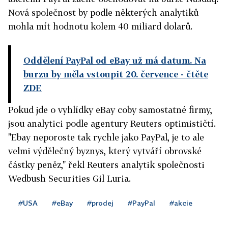
Nová společnost by podle některých analytiků
mohla mít hodnotu kolem 40 miliard dolarů.
Oddělení PayPal od eBay už má datum. Na
burzu by měla vstoupit 20. července
- čtěte
ZDE
Pokud jde o vyhlídky eBay coby samostatné firmy,
jsou analytici podle agentury Reuters optimističtí.
"Ebay neporoste tak rychle jako PayPal, je to ale
velmi výdělečný byznys, který vytváří obrovské
částky peněz," řekl Reuters analytik společnosti
Wedbush Securities Gil Luria.
#USA
#eBay
#prodej
#PayPal
#akcie