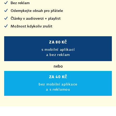
Bez reklam
Odemykejte obsah pro přátele
Články v audioverzi + playlist
Možnost kdykoliv zrušit
ZA 80 KČ
s mobilní aplikací
a bez reklam
nebo
ZA 40 KČ
bez mobilní aplikace
a s reklamou