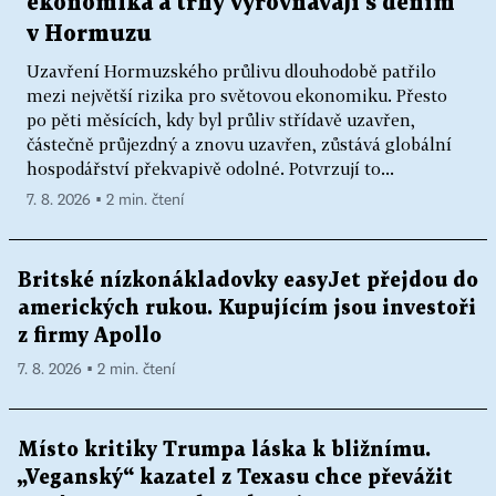
ekonomika a trhy vyrovnávají s děním
v Hormuzu
Uzavření Hormuzského průlivu dlouhodobě patřilo
mezi největší rizika pro světovou ekonomiku. Přesto
po pěti měsících, kdy byl průliv střídavě uzavřen,
částečně průjezdný a znovu uzavřen, zůstává globální
hospodářství překvapivě odolné. Potvrzují to...
7. 8. 2026 ▪ 2 min. čtení
Britské nízkonákladovky easyJet přejdou do
amerických rukou. Kupujícím jsou investoři
z firmy Apollo
7. 8. 2026 ▪ 2 min. čtení
Místo kritiky Trumpa láska k bližnímu.
„Veganský“ kazatel z Texasu chce převážit