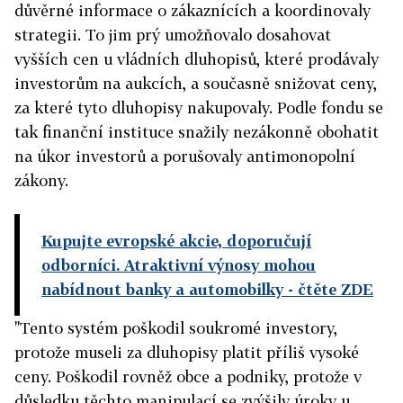
důvěrné informace o zákaznících a koordinovaly
strategii. To jim prý umožňovalo dosahovat
vyšších cen u vládních dluhopisů, které prodávaly
investorům na aukcích, a současně snižovat ceny,
za které tyto dluhopisy nakupovaly. Podle fondu se
tak finanční instituce snažily nezákonně obohatit
na úkor investorů a porušovaly antimonopolní
zákony.
Kupujte evropské akcie, doporučují
odborníci. Atraktivní výnosy mohou
nabídnout banky a automobilky
- čtěte ZDE
"Tento systém poškodil soukromé investory,
protože museli za dluhopisy platit příliš vysoké
ceny. Poškodil rovněž obce a podniky, protože v
důsledku těchto manipulací se zvýšily úroky u