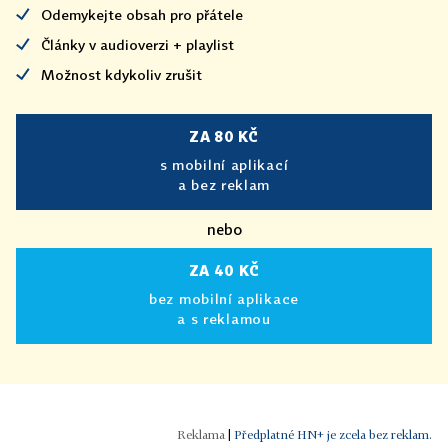
Odemykejte obsah pro přátele
Články v audioverzi + playlist
Možnost kdykoliv zrušit
ZA 80 KČ
s mobilní aplikací
a bez reklam
nebo
ZA 40 KČ
bez mobilní aplikace
a s reklamou
|
Předplatné HN+ je zcela bez reklam.