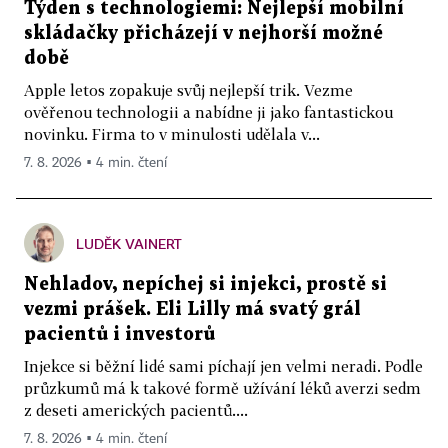
Týden s technologiemi: Nejlepší mobilní
skládačky přicházejí v nejhorší možné
době
Apple letos zopakuje svůj nejlepší trik. Vezme
ověřenou technologii a nabídne ji jako fantastickou
novinku. Firma to v minulosti udělala v...
7. 8. 2026 ▪ 4 min. čtení
LUDĚK VAINERT
Nehladov, nepíchej si injekci, prostě si
vezmi prášek. Eli Lilly má svatý grál
pacientů i investorů
Injekce si běžní lidé sami píchají jen velmi neradi. Podle
průzkumů má k takové formě užívání léků averzi sedm
z deseti amerických pacientů....
7. 8. 2026 ▪ 4 min. čtení