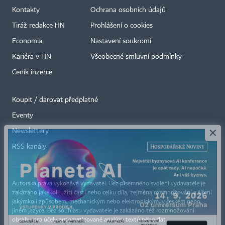
Kontakty
Ochrana osobních údajů
Tiráž redakce HN
Prohlášení o cookies
Economia
Nastavení soukromí
Kariéra v HN
Všeobecné smluvní podmínky
Ceník inzerce
Koupit / darovat předplatné
Eventy
×
Newslettery
RSS kanály
Autorská práva vykonává vydavatel. Bez písemného svolení vydavatele je
zakázáno jakékoli užití částí nebo celku díla, zejména rozmnožování a šíření
jakýmkoli způsobem, mechanickým nebo elektronickým, v českém nebo
jiném jazyce. Bez souhlasu vydavatele je zakázáno též rozmnožování
obsahu pro účely automatizované analýzy textů nebo dat