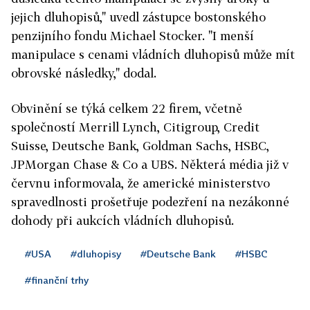
jejich dluhopisů," uvedl zástupce bostonského
penzijního fondu Michael Stocker. "I menší
manipulace s cenami vládních dluhopisů může mít
obrovské následky," dodal.
Obvinění se týká celkem 22 firem, včetně
společností Merrill Lynch, Citigroup, Credit
Suisse, Deutsche Bank, Goldman Sachs, HSBC,
JPMorgan Chase & Co a UBS. Některá média již v
červnu informovala, že americké ministerstvo
spravedlnosti prošetřuje podezření na nezákonné
dohody při aukcích vládních dluhopisů.
#USA
#dluhopisy
#Deutsche Bank
#HSBC
#finanční trhy