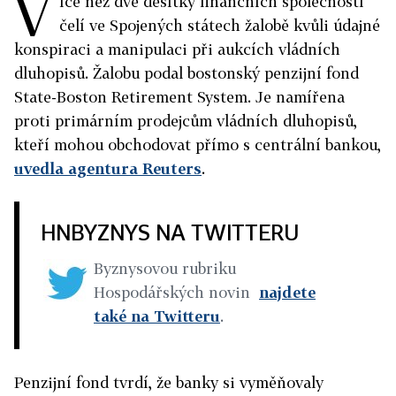
V
íce než dvě desítky finančních společností
čelí ve Spojených státech žalobě kvůli údajné
konspiraci a manipulaci při aukcích vládních
dluhopisů. Žalobu podal bostonský penzijní fond
State-Boston Retirement System. Je namířena
proti primárním prodejcům vládních dluhopisů,
kteří mohou obchodovat přímo s centrální bankou,
uvedla agentura Reuters
.
HNBYZNYS NA TWITTERU
Byznysovou rubriku
Hospodářských novin
najdete
také na Twitteru
.
Penzijní fond tvrdí, že banky si vyměňovaly