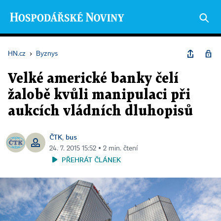
HN.cz
›
Byznys
Velké americké banky čelí
žalobě kvůli manipulaci při
aukcích vládních dluhopisů
ČTK
bus
,
24. 7. 2015 15:52 ▪ 2 min. čtení
PŘEHRÁT ČLÁNEK