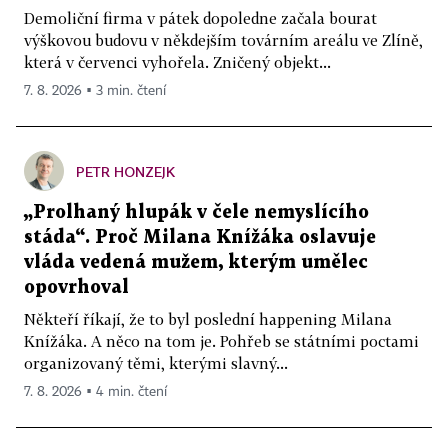
Demoliční firma v pátek dopoledne začala bourat
výškovou budovu v někdejším továrním areálu ve Zlíně,
která v červenci vyhořela. Zničený objekt...
7. 8. 2026 ▪ 3 min. čtení
PETR HONZEJK
„Prolhaný hlupák v čele nemyslícího
stáda“. Proč Milana Knížáka oslavuje
vláda vedená mužem, kterým umělec
opovrhoval
Někteří říkají, že to byl poslední happening Milana
Knížáka. A něco na tom je. Pohřeb se státními poctami
organizovaný těmi, kterými slavný...
7. 8. 2026 ▪ 4 min. čtení