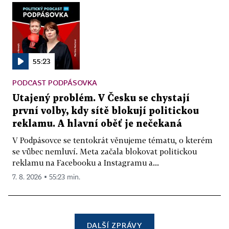
55:23
PODCAST PODPÁSOVKA
Utajený problém. V Česku se chystají
první volby, kdy sítě blokují politickou
reklamu. A hlavní oběť je nečekaná
V Podpásovce se tentokrát věnujeme tématu, o kterém
se vůbec nemluví. Meta začala blokovat politickou
reklamu na Facebooku a Instagramu a...
7. 8. 2026 ▪ 55:23 min.
DALŠÍ ZPRÁVY