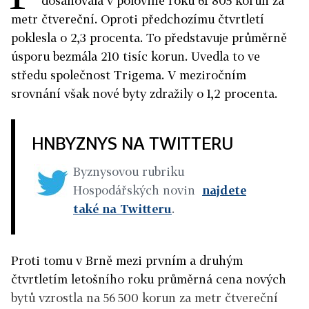
dosahovala v polovině roku 61 805 korun za
metr čtvereční. Oproti předchozímu čtvrtletí
poklesla o 2,3 procenta. To představuje průměrně
úsporu bezmála 210 tisíc korun. Uvedla to ve
středu společnost Trigema. V meziročním
srovnání však nové byty zdražily o 1,2 procenta.
HNBYZNYS NA TWITTERU
Byznysovou rubriku
Hospodářských novin
najdete
také na Twitteru
.
Proti tomu v Brně mezi prvním a druhým
čtvrtletím letošního roku průměrná cena nových
bytů vzrostla na 56 500 korun za metr čtvereční