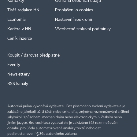
Kontakty
Ochrana osobních údajů
Tiráž redakce HN
Prohlášení o cookies
Economia
Nastavení soukromí
Kariéra v HN
Všeobecné smluvní podmínky
Ceník inzerce
Koupit / darovat předplatné
Eventy
×
Newslettery
RSS kanály
Autorská práva vykonává vydavatel. Bez písemného svolení vydavatele je
zakázáno jakékoli užití částí nebo celku díla, zejména rozmnožování a šíření
jakýmkoli způsobem, mechanickým nebo elektronickým, v českém nebo
jiném jazyce. Bez souhlasu vydavatele je zakázáno též rozmnožování
obsahu pro účely automatizované analýzy textů nebo dat
podle ustanovení § 39c autorského zákona.