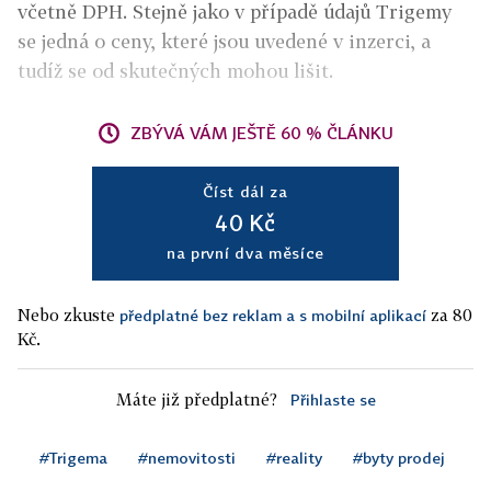
včetně DPH. Stejně jako v případě údajů Trigemy
se jedná o ceny, které jsou uvedené v inzerci, a
tudíž se od skutečných mohou lišit.
ZBÝVÁ VÁM JEŠTĚ 60 % ČLÁNKU
Číst dál za
40 Kč
na první dva měsíce
Nebo zkuste
za 80
předplatné bez reklam a s mobilní aplikací
Kč.
Máte již předplatné?
Přihlaste se
#Trigema
#nemovitosti
#reality
#byty prodej