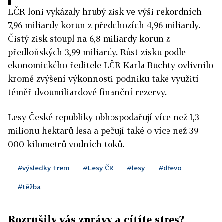
LČR loni vykázaly hrubý zisk ve výši rekordních
7,96 miliardy korun z předchozích 4,96 miliardy.
Čistý zisk stoupl na 6,8 miliardy korun z
předloňských 3,99 miliardy. Růst zisku podle
ekonomického ředitele LČR Karla Buchty ovlivnilo
kromě zvýšení výkonnosti podniku také využití
téměř dvoumiliardové finanční rezervy.
Lesy České republiky obhospodařují více než 1,3
milionu hektarů lesa a pečují také o více než 39
000 kilometrů vodních toků.
#výsledky firem
#Lesy ČR
#lesy
#dřevo
#těžba
Rozrušily vás zprávy a cítíte stres?