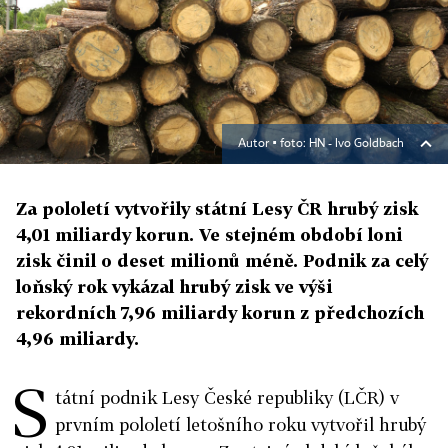
Autor ▪
foto: HN - Ivo Goldbach
Za pololetí vytvořily státní Lesy ČR hrubý zisk
4,01 miliardy korun. Ve stejném období loni
zisk činil o deset milionů méně. Podnik za celý
loňský rok vykázal hrubý zisk ve výši
rekordních 7,96 miliardy korun z předchozích
4,96 miliardy.
S
tátní podnik Lesy České republiky (LČR) v
prvním pololetí letošního roku vytvořil hrubý