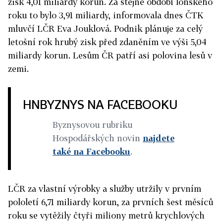
zisk 4,01 miliardy korun. Za stejné období loňského
roku to bylo 3,91 miliardy, informovala dnes ČTK
mluvčí LČR Eva Jouklová. Podnik plánuje za celý
letošní rok hrubý zisk před zdaněním ve výši 5,04
miliardy korun. Lesům ČR patří asi polovina lesů v
zemi.
HNBYZNYS NA FACEBOOKU
Byznysovou rubriku
Hospodářských novin
najdete
také na Facebooku
.
LČR za vlastní výrobky a služby utržily v prvním
pololetí 6,71 miliardy korun, za prvních šest měsíců
roku se vytěžily čtyři miliony metrů krychlových