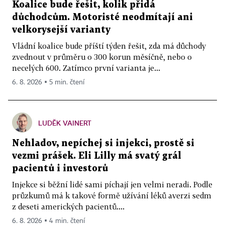
Koalice bude řešit, kolik přidá
důchodcům. Motoristé neodmítají ani
velkorysejší varianty
Vládní koalice bude příští týden řešit, zda má důchody
zvednout v průměru o 300 korun měsíčně, nebo o
necelých 600. Zatímco první varianta je...
6. 8. 2026 ▪ 5 min. čtení
LUDĚK VAINERT
Nehladov, nepíchej si injekci, prostě si
vezmi prášek. Eli Lilly má svatý grál
pacientů i investorů
Injekce si běžní lidé sami píchají jen velmi neradi. Podle
průzkumů má k takové formě užívání léků averzi sedm
z deseti amerických pacientů....
6. 8. 2026 ▪ 4 min. čtení