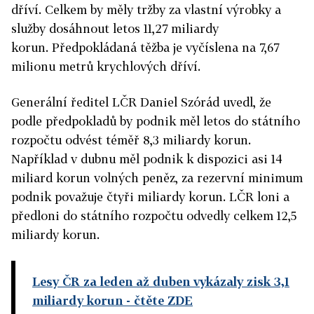
dříví. Celkem by měly tržby za vlastní výrobky a
služby dosáhnout letos 11,27 miliardy
korun. Předpokládaná těžba je vyčíslena na 7,67
milionu metrů krychlových dříví.
Generální ředitel LČR Daniel Szórád uvedl, že
podle předpokladů by podnik měl letos do státního
rozpočtu odvést téměř 8,3 miliardy korun.
Například v dubnu měl podnik k dispozici asi 14
miliard korun volných peněz, za rezervní minimum
podnik považuje čtyři miliardy korun. LČR loni a
předloni do státního rozpočtu odvedly celkem 12,5
miliardy korun.
Lesy ČR za leden až duben vykázaly zisk 3,1
miliardy korun
- čtěte ZDE