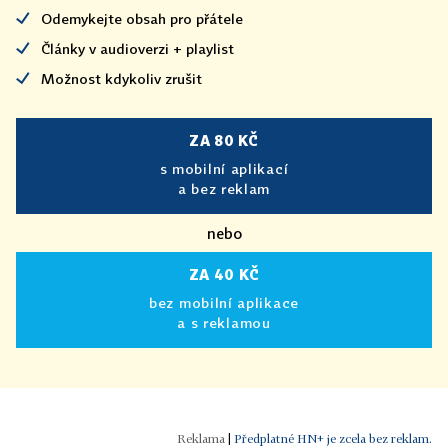
Odemykejte obsah pro přátele
Články v audioverzi + playlist
Možnost kdykoliv zrušit
ZA 80 KČ
s mobilní aplikací
a bez reklam
nebo
ZA 40 KČ
bez mobilní aplikace
a s reklamou
|
Předplatné HN+ je zcela bez reklam.