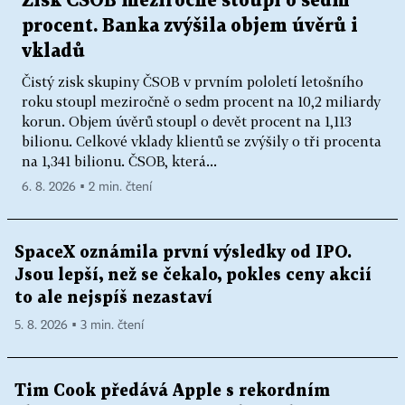
Zisk ČSOB meziročně stoupl o sedm
procent. Banka zvýšila objem úvěrů i
vkladů
Čistý zisk skupiny ČSOB v prvním pololetí letošního
roku stoupl meziročně o sedm procent na 10,2 miliardy
korun. Objem úvěrů stoupl o devět procent na 1,113
bilionu. Celkové vklady klientů se zvýšily o tři procenta
na 1,341 bilionu. ČSOB, která...
6. 8. 2026 ▪ 2 min. čtení
SpaceX oznámila první výsledky od IPO.
Jsou lepší, než se čekalo, pokles ceny akcií
to ale nejspíš nezastaví
5. 8. 2026 ▪ 3 min. čtení
Tim Cook předává Apple s rekordním