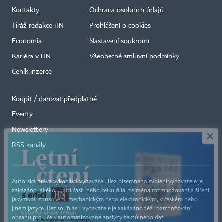
Kontakty
Ochrana osobních údajů
Tiráž redakce HN
Prohlášení o cookies
Economia
Nastavení soukromí
Kariéra v HN
Všeobecné smluvní podmínky
Ceník inzerce
Koupit / darovat předplatné
Eventy
×
Newslettery
RSS kanály
Autorská práva vykonává vydavatel. Bez písemného svolení vydavatele je
zakázáno jakékoli užití částí nebo celku díla, zejména rozmnožování a šíření
jakýmkoli způsobem, mechanickým nebo elektronickým, v českém nebo
jiném jazyce. Bez souhlasu vydavatele je zakázáno též rozmnožování
obsahu pro účely automatizované analýzy textů nebo dat