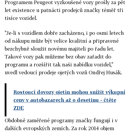
Programem Peugeot vyzkoušené vozy prošly za pět
let existence u patnácti prodejců značky téměř tři
tisíce vozidel.
"Je-li s vozidlem dobře zacházeno, i po osmi letech
od nákupu může být velice kvalitní a připravené
bezchybně sloužit novému majiteli po řadu let.
Takové vozy pak můžeme bez obav zařadit do
programu a rozšířit tak naši nabídku vozidel,"
uvedl vedoucí prodeje ojetých vozů Ondřej Husák.
Rostoucí dovozy ojetin mohou snížit výkupní
ceny v autobazarech až o desetinu
- čtěte
ZDE
Obdobně zaměřené programy značky fungují i v
dalších evropských zemích. Za rok 2014 objem