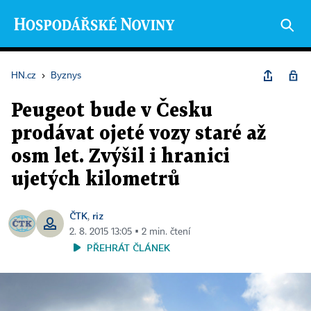
HN.cz
›
Byznys
Peugeot bude v Česku
prodávat ojeté vozy staré až
osm let. Zvýšil i hranici
ujetých kilometrů
ČTK
riz
,
2. 8. 2015 13:05 ▪ 2 min. čtení
PŘEHRÁT ČLÁNEK