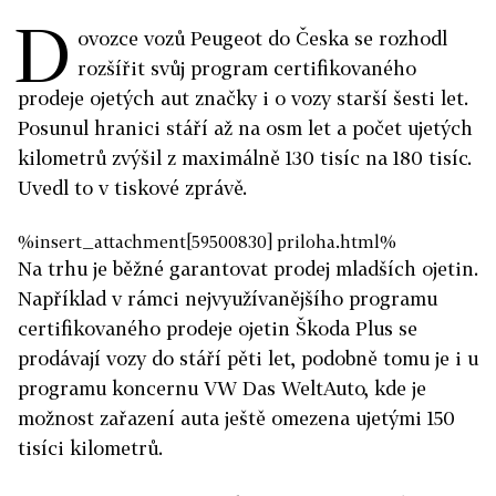
D
ovozce vozů Peugeot do Česka se rozhodl
rozšířit svůj program certifikovaného
prodeje ojetých aut značky i o vozy starší šesti let.
Posunul hranici stáří až na osm let a počet ujetých
kilometrů zvýšil z maximálně 130 tisíc na 180 tisíc.
Uvedl to v tiskové zprávě.
%insert_attachment[59500830] priloha.html%
Na trhu je běžné garantovat prodej mladších ojetin.
Například v rámci nejvyužívanějšího programu
certifikovaného prodeje ojetin Škoda Plus se
prodávají vozy do stáří pěti let, podobně tomu je i u
programu koncernu VW Das WeltAuto, kde je
možnost zařazení auta ještě omezena ujetými 150
tisíci kilometrů.