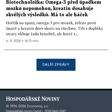
Biotechnoložka: Omega-3 před úpadkem
mozku nepomohou, kreatin dosahuje
skvělých výsledků. Má to ale háček
Hořčík na spaní, omega-3 pro mozek, železo proti
únavě a kreatin dnes skoro na všechno. Trh s doplňky
stravy slibuje řadu benefitů, ale které z...
6. 8. 2026 ▪ 16:13 min.
DALŠÍ ZPRÁVY
©
1996-2026
Economia, a.s.
Hospodářské noviny (print) ISSN 0862-9587