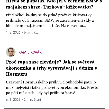
Hledá se papaláš. Kdo jel v černém BMW s
majákem skrze „Turkovu“ křižovatku?
Před několika dny se do jedné pražské křižovatky
přihnalo obří luxusní BMW se začerněnými skly a
blikajícím majáčkem na střeše. Na červenou...
4. 8. 2026 ▪ 6 min. čtení
KAMIL KOVÁŘ
Proč ropa zase zlevňuje? Jak se světová
ekonomika a trhy vyrovnávají s děním v
Hormuzu
Uzavření Hormuzského průlivu dlouhodobě patřilo
mezi největší rizika pro světovou ekonomiku. Přesto
po pěti měsících, kdy byl průliv střídavě...
6. 8. 2026 ▪ 2 min. čtení