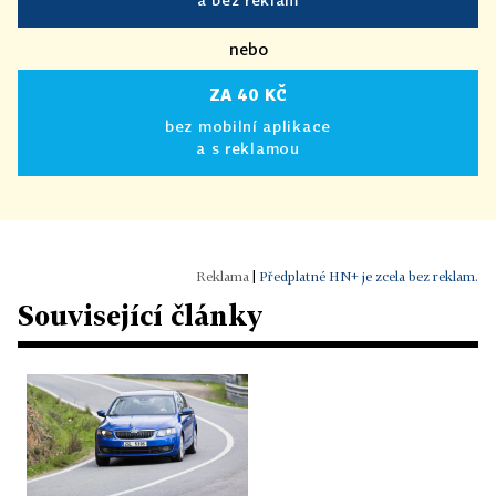
nebo
ZA 40 KČ
bez mobilní aplikace
a s reklamou
|
Předplatné HN+ je zcela bez reklam.
Související články