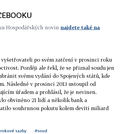
ACEBOOKU
iku Hospodářských novin
najdete také na
vyšetřovateli po svém zatčení v prosinci roku
tivost. Později ale řekl, že se přiznal soudu jen
 zabránit svému vydání do Spojených států, kde
. Následně v prosinci 2013 ustoupil od
jícím úřadem a prohlásil, že je nevinen.
ylo obviněno 21 lidí a několik bank a
latilo souhrnnou pokutu kolem devíti miliard
rokové sazby
#soud