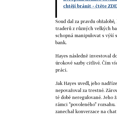
chtějí bránit
- čtěte ZD
Soud dal za pravdu obžalobě, k
traderů z různých velkých ba
schopná manipulovat s výší s
bank.
Hayes následně investoval do
úrokové sazby citlivé. Čím ví
práci.
Jak Hayes uvedl, jeho nadříz
nepovažoval za trestné.
Zárov
té době neregulované. Jeho ž
rámci "povoleného" rozsahu. 
zanechal konverzace na chat