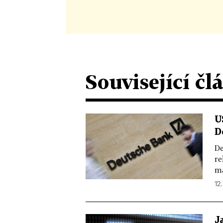
Související čl
U
D
De
re
ma
12.
J