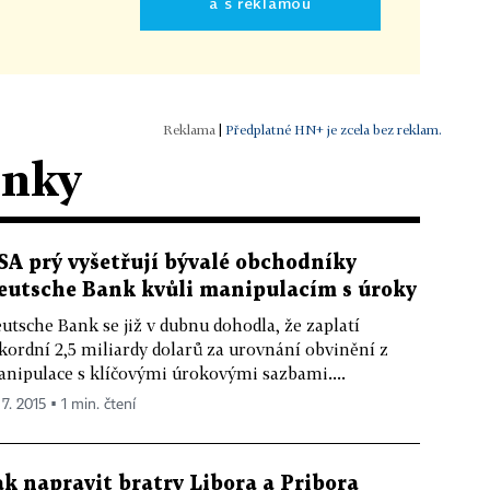
a s reklamou
|
Předplatné HN+ je zcela bez reklam.
ánky
SA prý vyšetřují bývalé obchodníky
eutsche Bank kvůli manipulacím s úroky
utsche Bank se již v dubnu dohodla, že zaplatí
kordní 2,5 miliardy dolarů za urovnání obvinění z
nipulace s klíčovými úrokovými sazbami....
 7. 2015 ▪ 1 min. čtení
ak napravit bratry Libora a Pribora