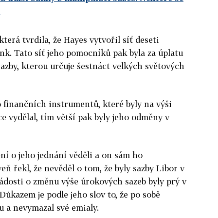
E
terá tvrdila, že Hayes vytvořil síť deseti
nk. Tato síť jeho pomocníků pak byla za úplatu
azby, kterou určuje šestnáct velkých světových
 finančních instrumentů, které byly na výši
ce vydělal, tím větší pak byly jeho odměny v
ení o jeho jednání věděli a on sám ho
eň řekl, že nevěděl o tom, že byly sazby Libor v
ádosti o změnu výše úrokových sazeb byly prý v
Důkazem je podle jeho slov to, že po sobě
u a nevymazal své emialy.