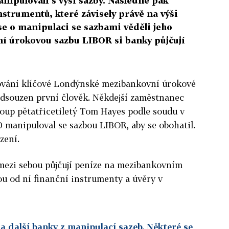
anipulovali s výší sazby. Následně pak
nstrumentů, které závisely právě na výši
se o manipulaci se sazbami věděli jeho
í úrokovou sazbu LIBOR si banky půjčují
ování klíčové Londýnské mezibankovní úrokové
odsouzen první člověk. Někdejší zaměstnanec
oup pětatřicetiletý Tom Hayes podle soudu v
0 manipuloval se sazbou LIBOR, aby se obohatil.
ězení.
mezi sebou půjčují peníze na mezibankovním
u od ní finanční instrumenty a úvěry v
a další banky z manipulací sazeb. Některé se