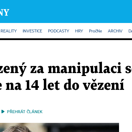
REALITY
INVESTICE
PODCASTY
HRY
PročNe
ARCHIV
D
zený za manipulaci s
na 14 let do vězení
PŘEHRÁT ČLÁNEK