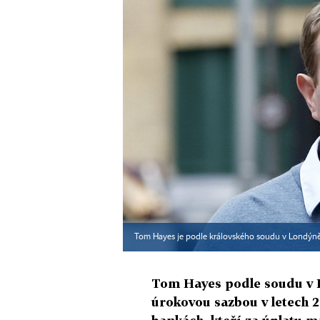
Tom Hayes je podle královského soudu v Londýně
Tom Hayes podle soudu v 
úrokovou sazbou v letech 20