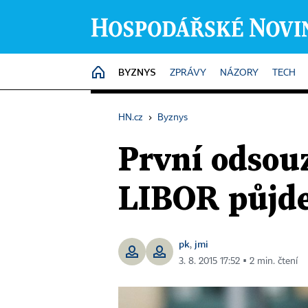
BYZNYS
HOME
ZPRÁVY
NÁZORY
TECH
HN.cz
›
Byznys
První odsou
LIBOR půjde 
pk
jmi
,
3. 8. 2015 17:52 ▪ 2 min. čtení