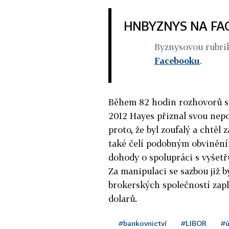
HNBYZNYS NA F
Byznysovou rubr
Facebooku
.
Během 82 hodin rozhovorů s 
2012 Hayes přiznal svou nepoc
proto, že byl zoufalý a chtěl
také čelí podobným obviněním
dohody o spolupráci s vyšetřu
Za manipulaci se sazbou již b
brokerských společností zap
dolarů.
#bankovnictví
#LIBOR
#ú