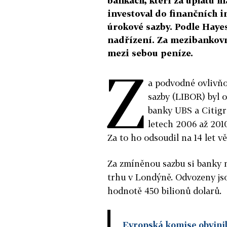
bankách, kteří za úplatu m
investoval do finančních i
úrokové sazby. Podle Haye
nadřízení. Za mezibankovn
mezi sebou peníze.
Z
a podvodné ovlivň
sazby (LIBOR) byl 
banky UBS a Citigr
letech 2006 až 201
Za to ho odsoudil na 14 let v
Za zmíněnou sazbu si banky 
trhu v Londýně. Odvozeny jso
hodnotě 450 bilionů dolarů.
Evropská komise obvinil