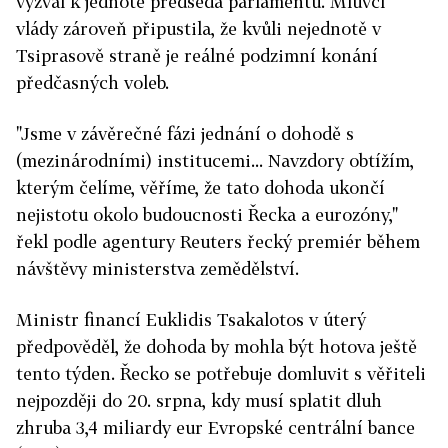
vyzval k jednotě předseda parlamentu. Mluvčí
vlády zároveň připustila, že kvůli nejednotě v
Tsiprasově straně je reálné podzimní konání
předčasných voleb.
"Jsme v závěrečné fázi jednání o dohodě s
(mezinárodními) institucemi... Navzdory obtížím,
kterým čelíme, věříme, že tato dohoda ukončí
nejistotu okolo budoucnosti Řecka a eurozóny,"
řekl podle agentury Reuters řecký premiér během
návštěvy ministerstva zemědělství.
Ministr financí Euklidis Tsakalotos v úterý
předpověděl, že dohoda by mohla být hotova ještě
tento týden. Řecko se potřebuje domluvit s věřiteli
nejpozději do 20. srpna, kdy musí splatit dluh
zhruba 3,4 miliardy eur Evropské centrální bance