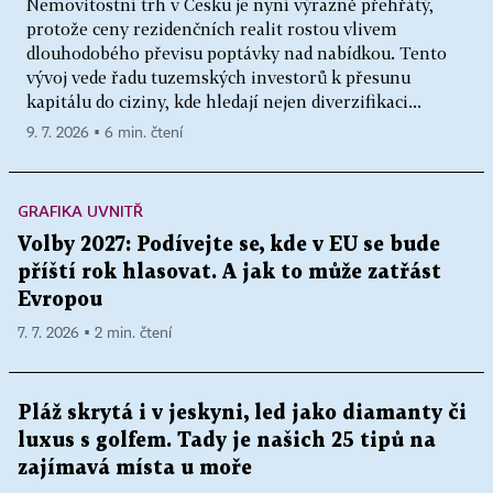
Nemovitostní trh v Česku je nyní výrazně přehřátý,
protože ceny rezidenčních realit rostou vlivem
dlouhodobého převisu poptávky nad nabídkou. Tento
vývoj vede řadu tuzemských investorů k přesunu
kapitálu do ciziny, kde hledají nejen diverzifikaci...
9. 7. 2026 ▪ 6 min. čtení
GRAFIKA UVNITŘ
Volby 2027: Podívejte se, kde v EU se bude
příští rok hlasovat. A jak to může zatřást
Evropou
7. 7. 2026 ▪ 2 min. čtení
Pláž skrytá i v jeskyni, led jako diamanty či
luxus s golfem. Tady je našich 25 tipů na
zajímavá místa u moře