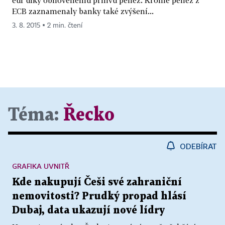
eur díky obnovenému přílivu peněz. Kromě peněz z
ECB zaznamenaly banky také zvýšení...
3. 8. 2015 ▪ 2 min. čtení
Téma:
Řecko
ODEBÍRAT
GRAFIKA UVNITŘ
Kde nakupují Češi své zahraniční
nemovitosti? Prudký propad hlásí
Dubaj, data ukazují nové lídry