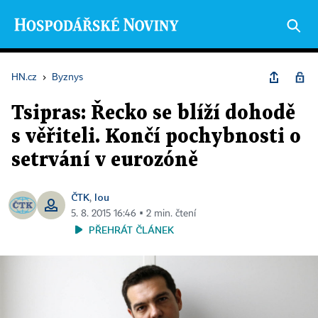
HN.cz
›
Byznys
Tsipras: Řecko se blíží dohodě
s věřiteli. Končí pochybnosti o
setrvání v eurozóně
ČTK
lou
,
5. 8. 2015 16:46 ▪ 2 min. čtení
PŘEHRÁT ČLÁNEK