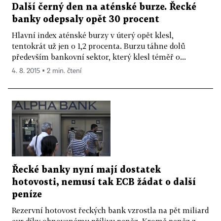
Další černý den na aténské burze. Řecké
banky odepsaly opět 30 procent
Hlavní index aténské burzy v úterý opět klesl,
tentokrát už jen o 1,2 procenta. Burzu táhne dolů
především bankovní sektor, který klesl téměř o...
4. 8. 2015 ▪ 2 min. čtení
Řecké banky nyní mají dostatek
hotovosti, nemusí tak ECB žádat o další
peníze
Rezervní hotovost řeckých bank vzrostla na pět miliard