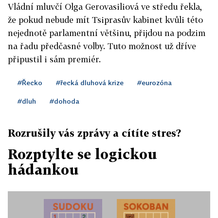
Vládní mluvčí Olga Gerovasiliová ve středu řekla,
že pokud nebude mít Tsiprasův kabinet kvůli této
nejednotě parlamentní většinu, přijdou na podzim
na řadu předčasné volby. Tuto možnost už dříve
připustil i sám premiér.
#Řecko
#řecká dluhová krize
#eurozóna
#dluh
#dohoda
Rozrušily vás zprávy a cítíte stres?
Rozptylte se logickou
hádankou