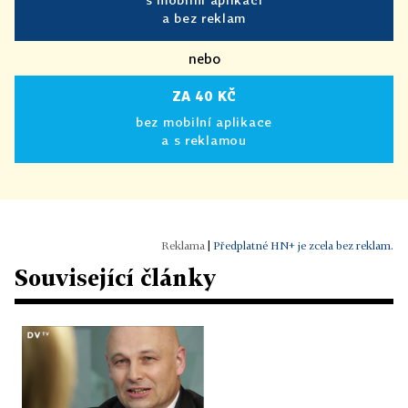
a bez reklam
nebo
ZA 40 KČ
bez mobilní aplikace
a s reklamou
|
Předplatné HN+ je zcela bez reklam.
Související články