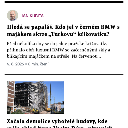
JAN KUBITA
Hledá se papaláš. Kdo jel v černém BMW s
majákem skrze „Turkovu“ křižovatku?
Před několika dny se do jedné pražské křižovatky
přihnalo obří luxusní BMW se začerněnými skly a
blikajícím majáčkem na střeše. Na červenou...
4. 8. 2026 ▪ 6 min. čtení
Začala demolice vyhořelé budovy, kde