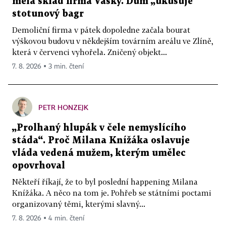
měla sklad firma Vasky. Dům „ukusuje“
stotunový bagr
Demoliční firma v pátek dopoledne začala bourat
výškovou budovu v někdejším továrním areálu ve Zlíně,
která v červenci vyhořela. Zničený objekt...
7. 8. 2026 ▪ 3 min. čtení
PETR HONZEJK
„Prolhaný hlupák v čele nemyslícího
stáda“. Proč Milana Knížáka oslavuje
vláda vedená mužem, kterým umělec
opovrhoval
Někteří říkají, že to byl poslední happening Milana
Knížáka. A něco na tom je. Pohřeb se státními poctami
organizovaný těmi, kterými slavný...
7. 8. 2026 ▪ 4 min. čtení