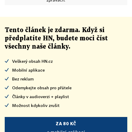
zprávách.
Tento článek
je
zdarma. Když si
předplatíte HN, budete moci číst
všechny naše články
.
Veškerý obsah HN.cz
Mobilní aplikace
Bez reklam
Odemykejte obsah pro přátele
Články v audioverzi + playlist
Možnost kdykoliv zrušit
ZA 80 KČ
s mobilní aplikací