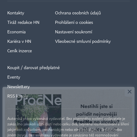
Kontakty
Ochrana osobních údajů
Tiráž redakce HN
Prohlášení o cookies
Economia
Nastavení soukromí
Kariéra v HN
Všeobecné smluvní podmínky
Ceník inzerce
Koupit / darovat předplatné
Eventy
×
Newslettery
RSS kanály
Autorská práva vykonává vydavatel. Bez písemného svolení vydavatele je
zakázáno jakékoli užití částí nebo celku díla, zejména rozmnožování a šíření
jakýmkoli způsobem, mechanickým nebo elektronickým, v českém nebo
jiném jazyce. Bez souhlasu vydavatele je zakázáno též rozmnožování