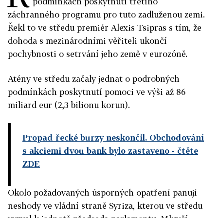
podmínkách poskytnutí třetího
záchranného programu pro tuto zadluženou zemi.
Řekl to ve středu premiér Alexis Tsipras s tím, že
dohoda s mezinárodními věřiteli ukončí
pochybnosti o setrvání jeho země v eurozóně.
Atény ve středu začaly jednat o podrobných
podmínkách poskytnutí pomoci ve výši až 86
miliard eur (2,3 bilionu korun).
Propad řecké burzy neskončil. Obchodování
s akciemi dvou bank bylo zastaveno
- čtěte
ZDE
Okolo požadovaných úsporných opatření panují
neshody ve vládní straně Syriza, kterou ve středu