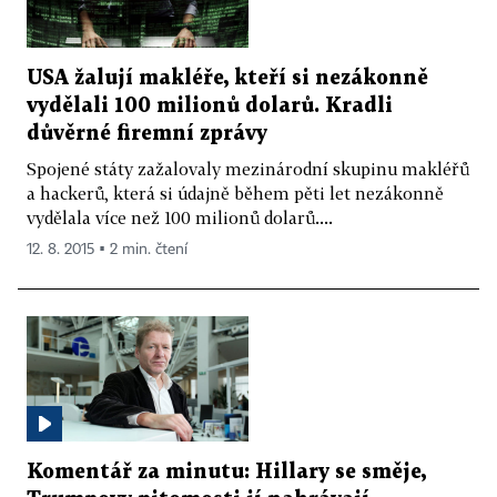
USA žalují makléře, kteří si nezákonně
vydělali 100 milionů dolarů. Kradli
důvěrné firemní zprávy
Spojené státy zažalovaly mezinárodní skupinu makléřů
a hackerů, která si údajně během pěti let nezákonně
vydělala více než 100 milionů dolarů....
12. 8. 2015 ▪ 2 min. čtení
Komentář za minutu: Hillary se směje,