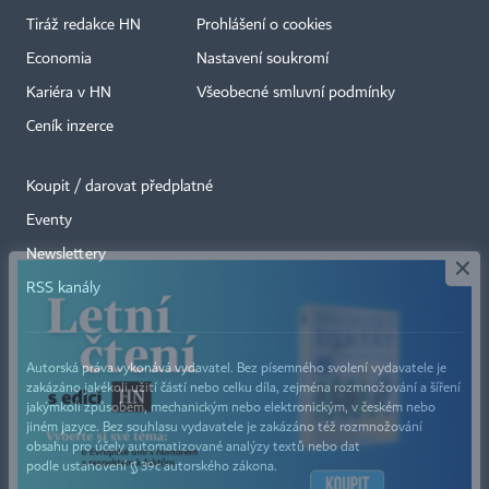
Tiráž redakce HN
Prohlášení o cookies
Economia
Nastavení soukromí
Kariéra v HN
Všeobecné smluvní podmínky
Ceník inzerce
Koupit / darovat předplatné
Eventy
×
Newslettery
RSS kanály
Autorská práva vykonává vydavatel. Bez písemného svolení vydavatele je
zakázáno jakékoli užití částí nebo celku díla, zejména rozmnožování a šíření
jakýmkoli způsobem, mechanickým nebo elektronickým, v českém nebo
jiném jazyce. Bez souhlasu vydavatele je zakázáno též rozmnožování
obsahu pro účely automatizované analýzy textů nebo dat
podle ustanovení § 39c autorského zákona.