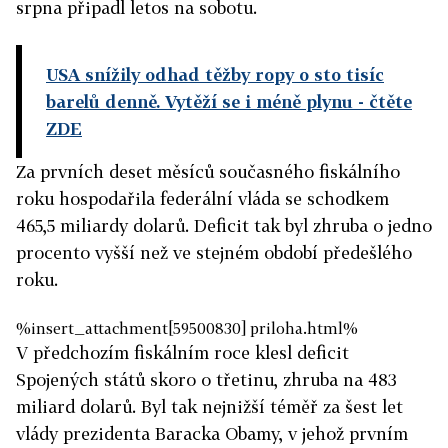
srpna připadl letos na sobotu.
USA snížily odhad těžby ropy o sto tisíc
barelů denně. Vytěží se i méně plynu
- čtěte
ZDE
Za prvních deset měsíců současného fiskálního
roku hospodařila federální vláda se schodkem
465,5 miliardy dolarů. Deficit tak byl zhruba o jedno
procento vyšší než ve stejném období předešlého
roku.
%insert_attachment[59500830] priloha.html%
V předchozím fiskálním roce klesl deficit
Spojených států skoro o třetinu, zhruba na 483
miliard dolarů. Byl tak nejnižší téměř za šest let
vlády prezidenta Baracka Obamy, v jehož prvním