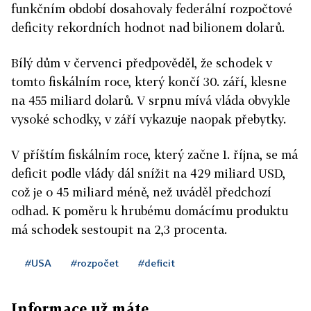
funkčním období dosahovaly federální rozpočtové
deficity rekordních hodnot nad bilionem dolarů.
Bílý dům v červenci předpověděl, že schodek v
tomto fiskálním roce, který končí 30. září, klesne
na 455 miliard dolarů. V srpnu mívá vláda obvykle
vysoké schodky, v září vykazuje naopak přebytky.
V příštím fiskálním roce, který začne 1. října, se má
deficit podle vlády dál snížit na 429 miliard USD,
což je o 45 miliard méně, než uváděl předchozí
odhad. K poměru k hrubému domácímu produktu
má schodek sestoupit na 2,3 procenta.
#USA
#rozpočet
#deficit
Informace už máte