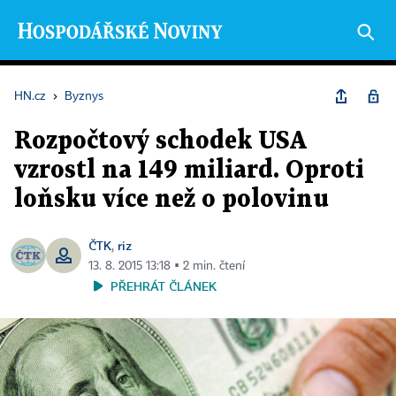
HN.cz
›
Byznys
Rozpočtový schodek USA
vzrostl na 149 miliard. Oproti
loňsku více než o polovinu
ČTK
riz
,
13. 8. 2015 13:18 ▪ 2 min. čtení
PŘEHRÁT ČLÁNEK