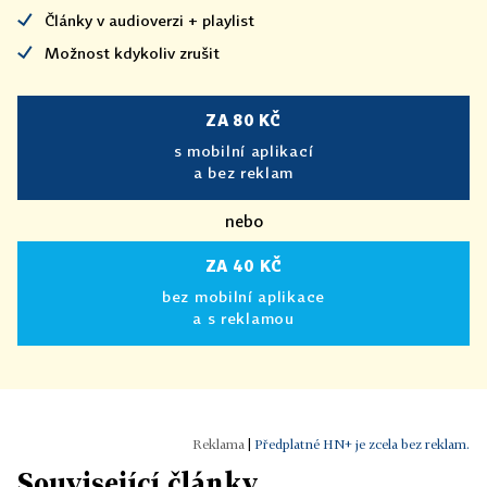
Články v audioverzi + playlist
Možnost kdykoliv zrušit
ZA 80 KČ
s mobilní aplikací
a bez reklam
nebo
ZA 40 KČ
bez mobilní aplikace
a s reklamou
|
Předplatné HN+ je zcela bez reklam.
Související články