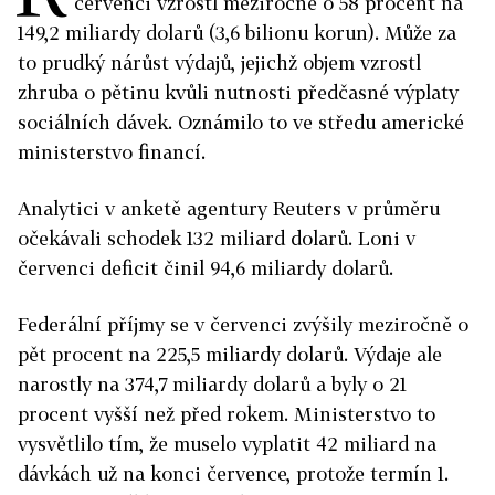
červenci vzrostl meziročně o 58 procent na
149,2 miliardy dolarů (3,6 bilionu korun). Může za
to prudký nárůst výdajů, jejichž objem vzrostl
zhruba o pětinu kvůli nutnosti předčasné výplaty
sociálních dávek. Oznámilo to ve středu americké
ministerstvo financí.
Analytici v anketě agentury Reuters v průměru
očekávali schodek 132 miliard dolarů. Loni v
červenci deficit činil 94,6 miliardy dolarů.
Federální příjmy se v červenci zvýšily meziročně o
pět procent na 225,5 miliardy dolarů. Výdaje ale
narostly na 374,7 miliardy dolarů a byly o 21
procent vyšší než před rokem. Ministerstvo to
vysvětlilo tím, že muselo vyplatit 42 miliard na
dávkách už na konci července, protože termín 1.