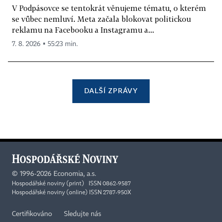
V Podpásovce se tentokrát věnujeme tématu, o kterém
se vůbec nemluví. Meta začala blokovat politickou
reklamu na Facebooku a Instagramu a...
7. 8. 2026 ▪ 55:23 min.
DALŠÍ ZPRÁVY
©
1996-2026
Economia, a.s.
Hospodářské noviny (print) ISSN 0862-9587
Hospodářské noviny (online) ISSN 2787-950X
Certifikováno
Sledujte nás