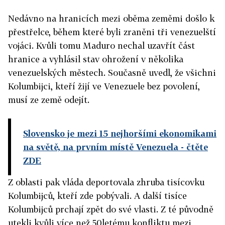
Nedávno na hranicích mezi oběma zeměmi došlo k
přestřelce, během které byli zraněni tři venezuelští
vojáci. Kvůli tomu Maduro nechal uzavřít část
hranice a vyhlásil stav ohrožení v několika
venezuelských městech. Současně uvedl, že všichni
Kolumbijci, kteří žijí ve Venezuele bez povolení,
musí ze země odejít.
Slovensko je mezi 15 nejhoršími ekonomikami
na světě, na prvním místě Venezuela
- čtěte
ZDE
Z oblasti pak vláda deportovala zhruba tisícovku
Kolumbijců, kteří zde pobývali. A další tisíce
Kolumbijců prchají zpět do své vlasti. Z té původně
utekli kvůli více než 50letému konfliktu mezi