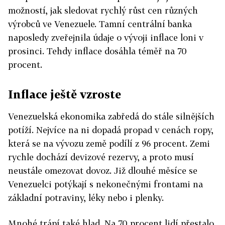
možností, jak sledovat rychlý růst cen různých
výrobců ve Venezuele. Tamní centrální banka
naposledy zveřejnila údaje o vývoji inflace loni v
prosinci. Tehdy inflace dosáhla téměř na 70
procent.
Inflace ještě vzroste
Venezuelská ekonomika zabředá do stále silnějších
potíží. Nejvíce na ni dopadá propad v cenách ropy,
která se na vývozu země podílí z 96 procent. Zemi
rychle dochází devizové rezervy, a proto musí
neustále omezovat dovoz. Již dlouhé měsíce se
Venezuelci potýkají s nekonečnými frontami na
základní potraviny, léky nebo i plenky.
Mnohé trápí také hlad. Na 70 procent lidí přestalo