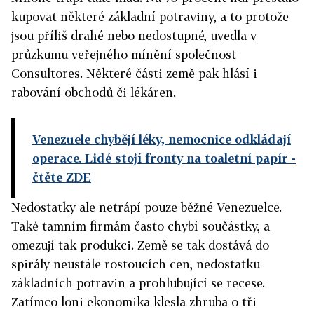
kupovat některé základní potraviny, a to protože
jsou příliš drahé nebo nedostupné, uvedla v
průzkumu veřejného mínění společnost
Consultores. Některé části země pak hlásí i
rabování obchodů či lékáren.
Venezuele chybějí léky, nemocnice odkládají
operace. Lidé stojí fronty na toaletní papír
-
čtěte ZDE
Nedostatky ale netrápí pouze běžné Venezuelce.
Také tamním firmám často chybí součástky, a
omezují tak produkci. Země se tak dostává do
spirály neustále rostoucích cen, nedostatku
základních potravin a prohlubující se recese.
Zatímco loni ekonomika klesla zhruba o tři