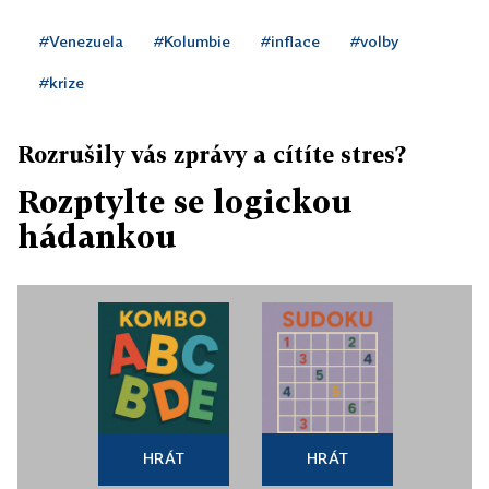
#Venezuela
#Kolumbie
#inflace
#volby
#krize
Rozrušily vás zprávy a cítíte stres?
Rozptylte se logickou
hádankou
HRÁT
HRÁT