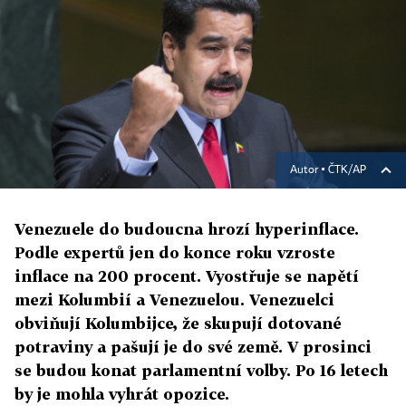
Autor ▪
ČTK/AP
Venezuele do budoucna hrozí hyperinflace.
Podle expertů jen do konce roku vzroste
inflace na 200 procent. Vyostřuje se napětí
mezi Kolumbií a Venezuelou. Venezuelci
obviňují Kolumbijce, že skupují dotované
potraviny a pašují je do své země. V prosinci
se budou konat parlamentní volby. Po 16 letech
by je mohla vyhrát opozice.