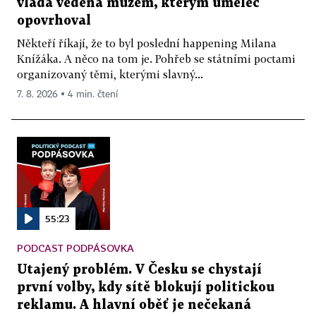
vláda vedená mužem, kterým umělec
opovrhoval
Někteří říkají, že to byl poslední happening Milana
Knížáka. A něco na tom je. Pohřeb se státními poctami
organizovaný těmi, kterými slavný...
7. 8. 2026 ▪ 4 min. čtení
55:23
PODCAST PODPÁSOVKA
Utajený problém. V Česku se chystají
první volby, kdy sítě blokují politickou
reklamu. A hlavní oběť je nečekaná