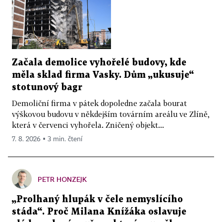
Začala demolice vyhořelé budovy, kde
měla sklad firma Vasky. Dům „ukusuje“
stotunový bagr
Demoliční firma v pátek dopoledne začala bourat
výškovou budovu v někdejším továrním areálu ve Zlíně,
která v červenci vyhořela. Zničený objekt...
7. 8. 2026 ▪ 3 min. čtení
PETR HONZEJK
„Prolhaný hlupák v čele nemyslícího
stáda“. Proč Milana Knížáka oslavuje