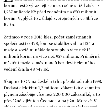
korun. Ještě výrazněji se meziročně snížil zisk - z
1,257 miliardy Kč před zdaněním na 650 milionů
korun. Vyplývá to z údajů zveřejněných ve Sbírce
listin.
Zatímco v roce 2013 klesl počet zaměstnanců
společnosti o 428, loni se stabilizoval na 1124 a
mzdy a sociální náklady stouply o více než 15
milionů korun na více než 957 milionů. Průměrná
měsíční mzda zaměstnanců bez devítičlenného
vedení činila 48 747 Kč.
Skupina E.ON na českém trhu působí od roku 1998.
Dodává elektřinu 1,2 milionu zákazníků a zemním
plynem zásobuje více než 220 000 zákazníků, a to
převážně v jižních Čechách a na jižní Moravě. V