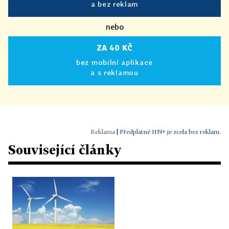
a bez reklam
nebo
ZA 40 KČ
bez mobilní aplikace
a s reklamou
|
Předplatné HN+ je zcela bez reklam.
Související články