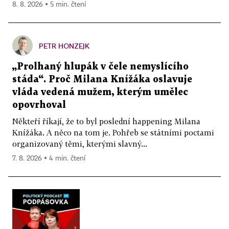
8. 8. 2026 ▪ 5 min. čtení
PETR HONZEJK
„Prolhaný hlupák v čele nemyslícího
stáda“. Proč Milana Knížáka oslavuje
vláda vedená mužem, kterým umělec
opovrhoval
Někteří říkají, že to byl poslední happening Milana
Knížáka. A něco na tom je. Pohřeb se státními poctami
organizovaný těmi, kterými slavný...
7. 8. 2026 ▪ 4 min. čtení