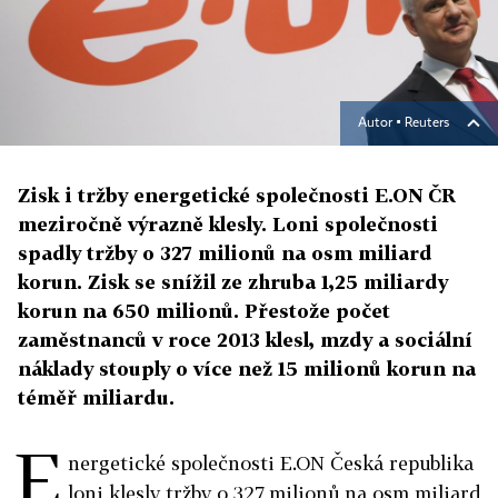
Autor ▪
Reuters
Zisk i tržby energetické společnosti E.ON ČR
meziročně výrazně klesly. Loni společnosti
spadly tržby o 327 milionů na osm miliard
korun. Zisk se snížil ze zhruba 1,25 miliardy
korun na 650 milionů. Přestože počet
zaměstnanců v roce 2013 klesl, mzdy a sociální
náklady stouply o více než 15 milionů korun na
téměř miliardu.
E
nergetické společnosti E.ON Česká republika
loni klesly tržby o 327 milionů na osm miliard