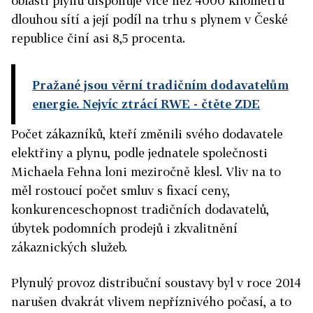
oblasti plynu disponuje více než 4000 kilometrů
dlouhou sítí a její podíl na trhu s plynem v České
republice činí asi 8,5 procenta.
Pražané jsou věrní tradičním dodavatelům
energie. Nejvíc ztrácí RWE
- čtěte ZDE
Počet zákazníků, kteří změnili svého dodavatele
elektřiny a plynu, podle jednatele společnosti
Michaela Fehna loni meziročně klesl. Vliv na to
měl rostoucí počet smluv s fixací ceny,
konkurenceschopnost tradičních dodavatelů,
úbytek podomních prodejů i zkvalitnění
zákaznických služeb.
Plynulý provoz distribuční soustavy byl v roce 2014
narušen dvakrát vlivem nepříznivého počasí, a to