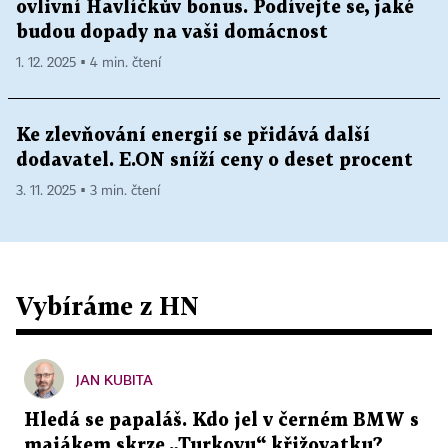
ovlivní Havlíčkův bonus. Podívejte se, jaké
budou dopady na vaši domácnost
1. 12. 2025 ▪ 4 min. čtení
Ke zlevňování energií se přidává další
dodavatel. E.ON sníží ceny o deset procent
3. 11. 2025 ▪ 3 min. čtení
Vybíráme z HN
JAN KUBITA
Hledá se papaláš. Kdo jel v černém BMW s
majákem skrze „Turkovu“ křižovatku?