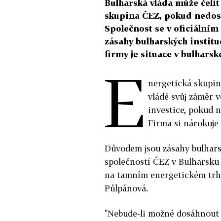
Bulharská vláda může čelit 
skupina ČEZ, pokud nedos
Společnost se v oficiální
zásahy bulharských institu
firmy je situace v bulhars
E
nergetická skupin
vládě svůj záměr 
investice, pokud 
Firma si nárokuje 
Důvodem jsou zásahy bulharsk
společností ČEZ v Bulharsku 
na tamním energetickém trhu
Půlpánová.
"Nebude-li možné dosáhnout 