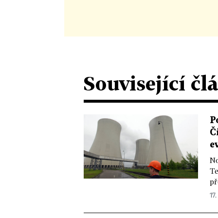
Související čl
P
Č
e
No
Te
př
17.