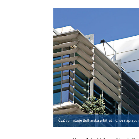
ČEZ vyhrožuje Bulharsku arbitráží. Chce nápravu šk