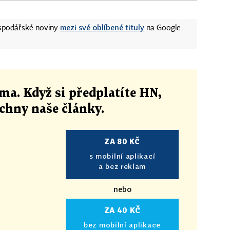
mezi své oblíbené tituly
ospodářské noviny
na Google
ma. Když si předplatíte HN,
echny naše články
.
ZA 80 KČ
s mobilní aplikací
a bez reklam
nebo
ZA 40 KČ
bez mobilní aplikace