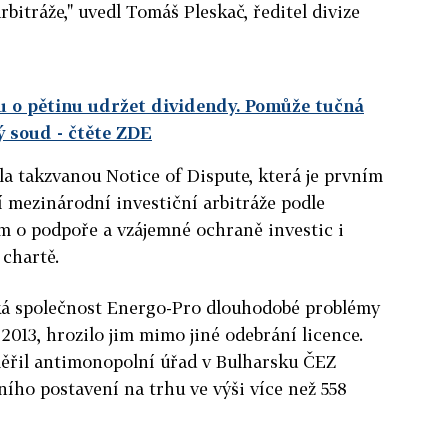
rbitráže," uvedl Tomáš Pleskač, ředitel divize
u o pětinu udržet dividendy. Pomůže tučná
ý soud
- čtěte ZDE
la takzvanou Notice of Dispute, která je prvním
 mezinárodní investiční arbitráže podle
 o podpoře a vzájemné ochraně investic i
chartě.
ská společnost Energo-Pro dlouhodobé problémy
2013, hrozilo jim mimo jiné odebrání licence.
měřil antimonopolní úřad v Bulharsku ČEZ
ího postavení na trhu ve výši více než 558