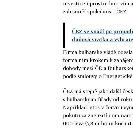
investice i prostřednictvím a
zahraničí společnosti ČEZ.
ČEZ se snaží po propad
daňová vratka a vyhran
Firma bulharské vládě odesla
formálním krokem k zahájení
dohody mezi ČR a Bulharskem
podle smlouvy o Energetické 
ČEZ má stejně jako další če
s bulharskými úřady od roku 
Například letos v červnu vy
pokutu za zneužití dominantn
000 leva (7,8 milionu korun).