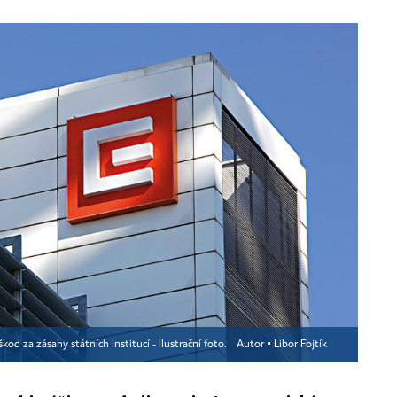
od za zásahy státních institucí - Ilustrační foto.
Autor ▪
Libor Fojtík