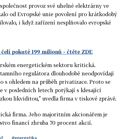
 společnost provoz své uhelné elektrárny ve
kalo od Evropské unie povolení pro krátkodobý
ilovalo, i když zařízení nesplňovalo evropské
čelí pokutě 199 milionů
- čtěte ZDE
harském energetickém sektoru kritická.
tamního regulátora dlouhodobě neodpovídají
o s ohledem na průběh privatizace. Proto se
e v posledních letech potýkají s klesající
zkou likviditou," uvedla firma v tiskové zprávě.
tická firma. Jeho majoritním akcionářem je
rstvo financí zhruba 70 procent akcií.
áž
#energetika