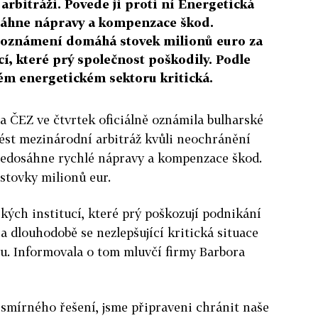
arbitráži. Povede ji proti ní Energetická
áhne nápravy a kompenzace škod.
m oznámení domáhá stovek milionů euro za
cí, které prý společnost poškodily. Podle
kém energetickém sektoru kritická.
a ČEZ ve čtvrtek oficiálně oznámila bulharské
vést mezinárodní arbitráž kvůli neochránění
nedosáhne rychlé nápravy a kompenzace škod.
stovky milionů eur.
ých institucí, které prý poškozují podnikání
a dlouhodobě se nezlepšující kritická situace
. Informovala o tom mluvčí firmy Barbora
smírného řešení, jsme připraveni chránit naše