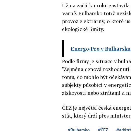
Už na začátku roku zastavila
Varně. Bulharsko totiž nezís
provoz elektrárny, o které us
ekologické limity.
Energo-Pro v Bulharsku 
Podle firmy je situace v bul
"Zejména cenová rozhodnutí 
tomu, co mohlo být očekáván
subjekty působící v energetic
ziskovostí nebo ztrátami a ní
ČEZ je největší česká energe
stát, který drží přes ministe
#Bulharsko
#ČEZ
#arbitr