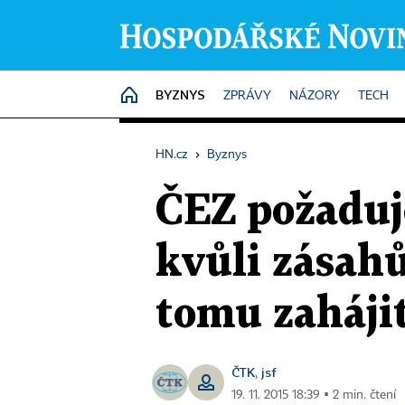
BYZNYS
HOME
ZPRÁVY
NÁZORY
TECH
HN.cz
›
Byznys
ČEZ požaduj
kvůli zásahů
tomu zahájit
ČTK
jsf
,
19. 11. 2015 18:39 ▪ 2 min. čtení