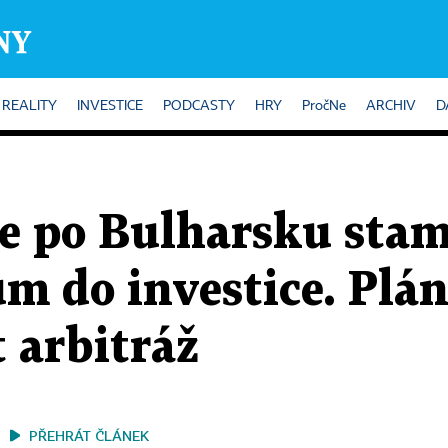
REALITY
INVESTICE
PODCASTY
HRY
PročNe
ARCHIV
D
e po Bulharsku stam
m do investice. Plán
 arbitráž
PŘEHRÁT ČLÁNEK