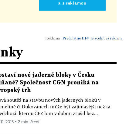
a s reklamou
|
Předplatné HN+ je zcela bez reklam.
ánky
ostaví nové jaderné bloky v Česku
íňané? Společnost CGN proniká na
vropský trh
vá soutěž na stavbu nových jaderných bloků v
melíně či Dukovanech může být zajímavější než ta
edchozí, kterou ČEZ loni v dubnu zrušil bez...
 11. 2015 ▪ 2 min. čtení