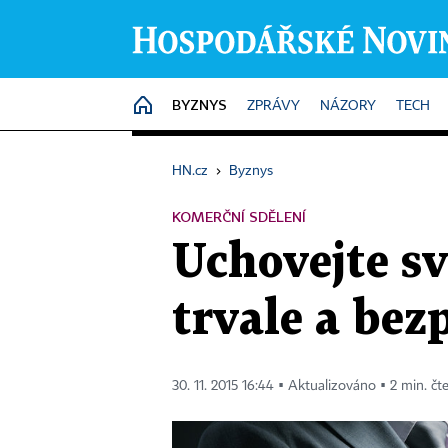
BYZNYS
HOME
ZPRÁVY
NÁZORY
TECH
HN.cz
›
Byznys
KOMERČNÍ SDĚLENÍ
Uchovejte s
trvale a bez
30. 11. 2015 16:44 ▪ Aktualizováno ▪ 2 min. čt