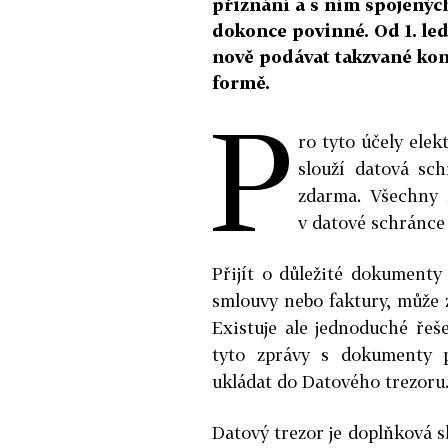
přiznání a s ním spojený
dokonce povinné. Od 1. le
nově podávat takzvané kont
formě.
P
ro tyto účely ele
slouží datová sch
zdarma. Všechny z
v datové schránce
Přijít o důležité dokumenty
smlouvy nebo faktury, může
Existuje ale jednoduché řeš
tyto zprávy s dokumenty p
ukládat do Datového trezoru
Datový trezor je doplňková 