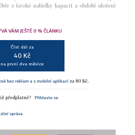
běr z široké nabídky kapacit a období uložení
ÝVÁ VÁM JEŠTĚ 0 % ČLÁNKU
Číst dál za
40 Kč
na první dva měsíce
za 80 Kč.
tné bez reklam a s mobilní aplikací
iž předplatné?
Přihlaste se
tátní správa