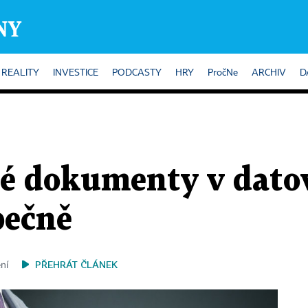
REALITY
INVESTICE
PODCASTY
HRY
PročNe
ARCHIV
D
vé dokumenty v dato
pečně
PŘEHRÁT ČLÁNEK
ení