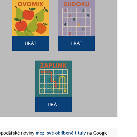
HRÁT
HRÁT
HRÁT
mezi své oblíbené tituly
ospodářské noviny
na Google