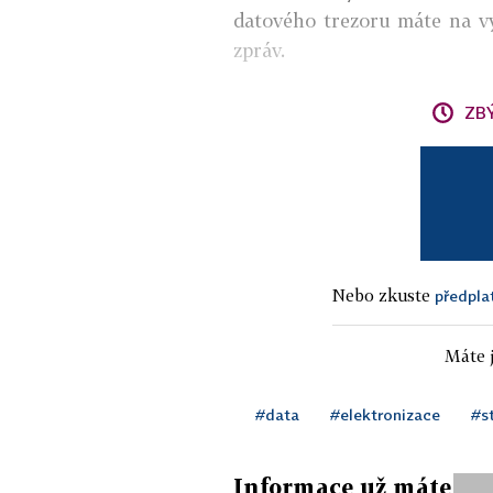
datového trezoru máte na vý
zpráv.
ZB
Nebo zkuste
předpla
Máte j
#data
#elektronizace
#s
Informace už máte