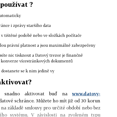
 používat ?
automaticky
ránce i zprávy staršího data
m v tištěné podobě nebo ve složkách počítače
lou právní platnost a jsou maximálně zabezpečeny
síte nic tisknout a Datový trezor je finančně
ná konverze vícestránkových dokumentů
 dostanete se k nim jedině vy
aktivovat?
te snadno aktivovat buď na
www.datovy-
datové schránce. Můžete ho mít již od 30 korun
 na základě smlouvy pro určité období nebo bez
ního systému. V závislosti na zvoleném typu