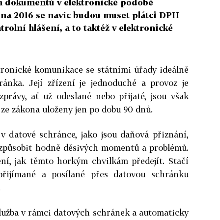
ch dokumentů v elektronické podobě
dna 2016 se navíc budou muset plátci DPH
rolní hlášení, a to taktéž v elektronické
ktronické komunikace se státními úřady ideálně
ránka. Její zřízení je jednoduché a provoz je
právy, ať už odeslané nebo přijaté, jsou však
 ze zákona uloženy jen po dobu 90 dnů.
 v datové schránce, jako jsou daňová přiznání,
 způsobit hodně děsivých momentů a problémů.
ení, jak těmto horkým chvilkám předejít. Stačí
řijímané a posílané přes datovou schránku
.
služba v rámci datových schránek a automaticky