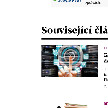
zprávách.
Související čl
EL
K
d
Ti
in
El
11.
R