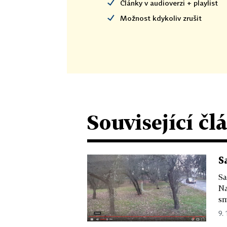
Články v audioverzi + playlist
Možnost kdykoliv zrušit
Související čl
S
Sa
Na
sm
9. 