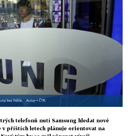
uta bez řidiče.
Autor ▪
ČTK
chytrých telefonů nutí Samsung hledat nové
 v příštích letech plánuje orientovat na