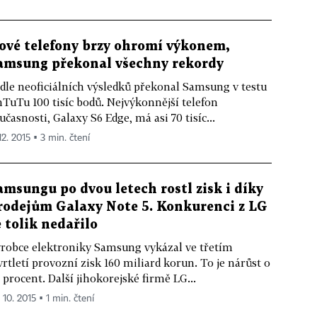
ové telefony brzy ohromí výkonem,
amsung překonal všechny rekordy
dle neoficiálních výsledků překonal Samsung v testu
TuTu 100 tisíc bodů. Nejvýkonnější telefon
učasnosti, Galaxy S6 Edge, má asi 70 tisíc...
12. 2015 ▪ 3 min. čtení
amsungu po dvou letech rostl zisk i díky
rodejům Galaxy Note 5. Konkurenci z LG
e tolik nedařilo
robce elektroniky Samsung vykázal ve třetím
vrtletí provozní zisk 160 miliard korun. To je nárůst o
 procent. Další jihokorejské firmě LG...
 10. 2015 ▪ 1 min. čtení