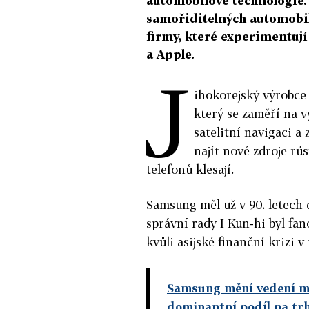
automobilové technologie. 
samořiditelných automobil
firmy, které experimentuj
a Apple.
J
ihokorejský výrobce
který se zaměří na v
satelitní navigaci a
najít nové zdroje růs
telefonů klesají.
Samsung měl už v 90. letech 
správní rady I Kun-hi byl fa
kvůli asijské finanční krizi v
Samsung mění vedení mob
dominantní podíl na tr