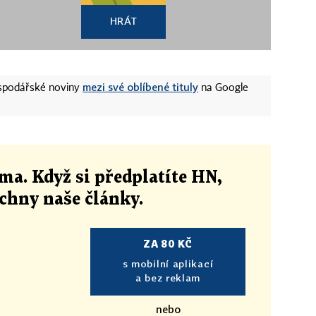
HRÁT
mezi své oblíbené tituly
ospodářské noviny
na Google
ma. Když si předplatíte HN,
echny naše články
.
ZA 80 KČ
s mobilní aplikací
a bez reklam
nebo