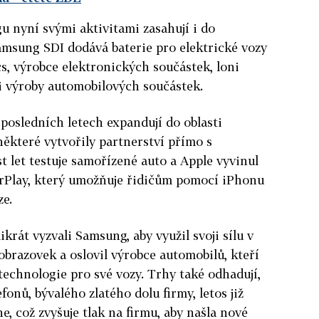
u nyní svými aktivitami zasahují i do
msung SDI dodává baterie pro elektrické vozy
, výrobce elektronických součástek, loni
ti výroby automobilových součástek.
posledních letech expandují do oblasti
ěkteré vytvořily partnerství přímo s
t let testuje samořízené auto a Apple vyvinul
rPlay, který umožňuje řidičům pomocí iPhonu
ze.
likrát vyzvali Samsung, aby využil svoji sílu v
obrazovek a oslovil výrobce automobilů, kteří
í technologie pro své vozy. Trhy také odhadují,
fonů, bývalého zlatého dolu firmy, letos již
, což zvyšuje tlak na firmu, aby našla nové