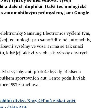
Nový tým by se měl věnovat vývoji
ů a dalších doplňků. Další technologické
í s automobilovým průmyslem, jsou Google
 elektroniky Samsung Electronics vyčlení tým,
ývoj technologií pro samořiditelné automobily,
 zábavní systémy ve voze. Firma se tak snaží
tu, když její aktivity v oblasti výroby chytrých
divizi výroby aut, protože bývalý předseda
nouškem sportovních aut. Tento podnik však
 roce 1997 zkrachoval.
ilní divize. Nový šéf má získat zpět
hu
- čtěte ZDE