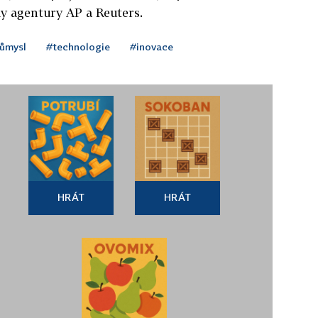
ly agentury AP a Reuters.
růmysl
#technologie
#inovace
HRÁT
HRÁT