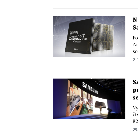
N
S
Po
An
so
2. 
S
p
s
Vý
čt
82
29.