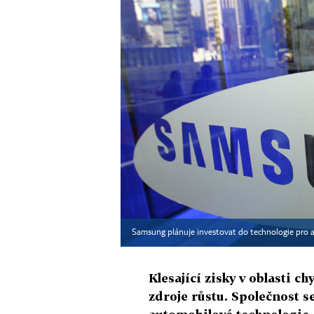
Samsung plánuje investovat do technologie pro a
Klesající zisky v oblasti 
zdroje růstu. Společnost se