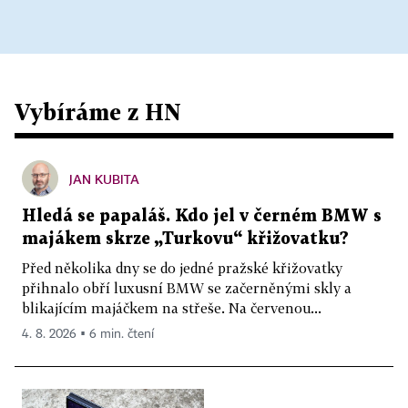
Vybíráme z HN
JAN KUBITA
Hledá se papaláš. Kdo jel v černém BMW s
majákem skrze „Turkovu“ křižovatku?
Před několika dny se do jedné pražské křižovatky
přihnalo obří luxusní BMW se začerněnými skly a
blikajícím majáčkem na střeše. Na červenou...
4. 8. 2026 ▪ 6 min. čtení