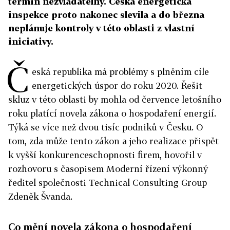
termín nezvladatelný. Česká energetická
inspekce proto nakonec slevila a do března
neplánuje kontroly v této oblasti z vlastní
iniciativy.
Č
eská republika má problémy s plněním cíle
energetických úspor do roku 2020. Řešit
skluz v této oblasti by mohla od července letošního
roku platící novela zákona o hospodaření energií.
Týká se více než dvou tisíc podniků v Česku. O
tom, zda může tento zákon a jeho realizace přispět
k vyšší konkurenceschopnosti firem, hovořil v
rozhovoru s časopisem Moderní řízení výkonný
ředitel společnosti Technical Consulting Group
Zdeněk Švanda.
Co mění novela zákona o hospodaření