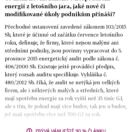
energií z letošního jara, jaké nové či
modifikované úkoly podnikům přináší?
Přechodné ustanovení zavedené zákonem 103/2015
Sb, které je účinné od začátku července letošního
roku, definuje, že firmy, které nejsou malými ani
středními podniky, jsou povinny vypracovat do 5.
prosince 2015 energetický audit podle zákona č.
406/2000 Sb. Existuje ještě prováděcí předpis,
který rozsah auditu specifikuje. Vyhláška č.
480/2012 Sb. říká, že audit se netýká jen velkých
firem, ale i některých malých a středních, které
mají spotřebu energie za rok vyšší než 35 tisíc GJ,
ale s tím, že pokud mají více budov, tak jen u budov,
jež mají spotřebu více než 700 GJ za rok.
ZBÝVÁ VÁM JEŠTĚ 90 % ČLÁNKU