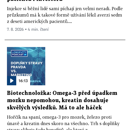
Injekce si běžní lidé sami píchají jen velmi neradi. Podle
průzkumů má k takové formě užívání léků averzi sedm
z deseti amerických pacientů....
7. 8. 2026 ▪ 4 min. čtení
16:13
Biotechnoložka: Omega-3 před úpadkem
mozku nepomohou, kreatin dosahuje
skvělých výsledků. Má to ale háček
Hořčík na spaní, omega-3 pro mozek, železo proti
únavě a kreatin dnes skoro na všechno. Trh s doplňky
stravy slibuje řadu benefitů, ale které z...