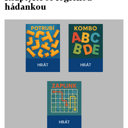
hádankou
HRÁT
HRÁT
HRÁT