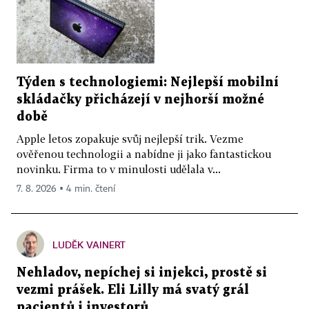
Týden s technologiemi: Nejlepší mobilní
skládačky přicházejí v nejhorší možné
době
Apple letos zopakuje svůj nejlepší trik. Vezme
ověřenou technologii a nabídne ji jako fantastickou
novinku. Firma to v minulosti udělala v...
7. 8. 2026 ▪ 4 min. čtení
LUDĚK VAINERT
Nehladov, nepíchej si injekci, prostě si
vezmi prášek. Eli Lilly má svatý grál
pacientů i investorů