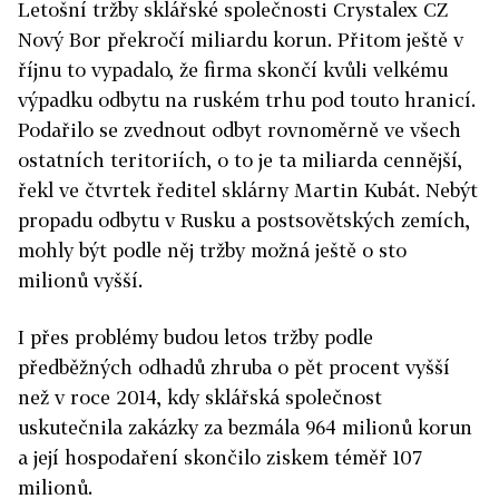
Letošní tržby sklářské společnosti Crystalex CZ
Nový Bor překročí miliardu korun. Přitom ještě v
říjnu to vypadalo, že firma skončí kvůli velkému
výpadku odbytu na ruském trhu pod touto hranicí.
Podařilo se zvednout odbyt rovnoměrně ve všech
ostatních teritoriích, o to je ta miliarda cennější,
řekl ve čtvrtek ředitel sklárny Martin Kubát. Nebýt
propadu odbytu v Rusku a postsovětských zemích,
mohly být podle něj tržby možná ještě o sto
milionů vyšší.
I přes problémy budou letos tržby podle
předběžných odhadů zhruba o pět procent vyšší
než v roce 2014, kdy sklářská společnost
uskutečnila zakázky za bezmála 964 milionů korun
a její hospodaření skončilo ziskem téměř 107
milionů.