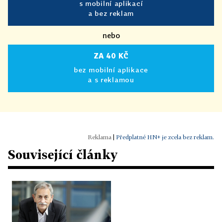
s mobilní aplikací
a bez reklam
nebo
ZA 40 KČ
bez mobilní aplikace
a s reklamou
|
Předplatné HN+ je zcela bez reklam.
Související články