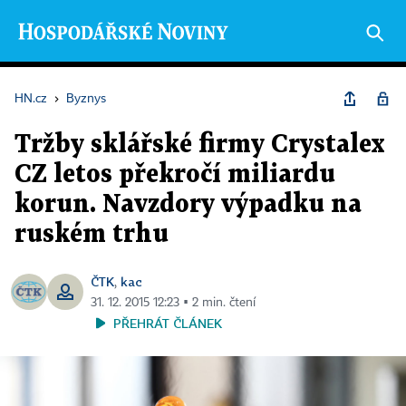
HN.cz
›
Byznys
Tržby sklářské firmy Crystalex
CZ letos překročí miliardu
korun. Navzdory výpadku na
ruském trhu
ČTK
kac
,
31. 12. 2015 12:23 ▪ 2 min. čtení
PŘEHRÁT ČLÁNEK