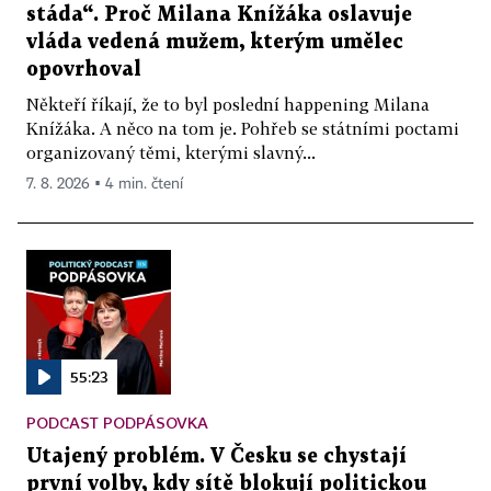
stáda“. Proč Milana Knížáka oslavuje
vláda vedená mužem, kterým umělec
opovrhoval
Někteří říkají, že to byl poslední happening Milana
Knížáka. A něco na tom je. Pohřeb se státními poctami
organizovaný těmi, kterými slavný...
7. 8. 2026 ▪ 4 min. čtení
55:23
PODCAST PODPÁSOVKA
Utajený problém. V Česku se chystají
první volby, kdy sítě blokují politickou