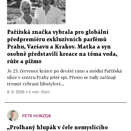
Pařížská značka vybrala pro globální
předpremiéru exkluzivních parfémů
Prahu, Varšavu a Krakov. Matka a syn
osobně představili kreace na téma voda,
růže a pižmo
Je 23. července krátce po deváté ráno a módní Pařížská
ulice v centru Prahy ještě spí. Přesto se tudy začínají
trousit vybraní lifestyloví...
8. 8. 2026 ▪ 4 min. čtení
PETR HONZEJK
„Prolhaný hlupák v čele nemyslícího