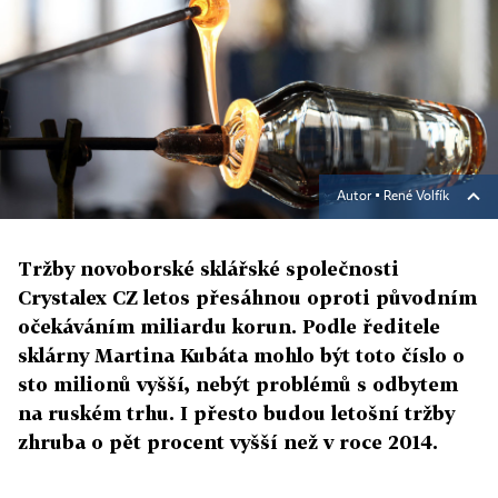
Autor ▪
René Volfík
Tržby novoborské sklářské společnosti
Crystalex CZ letos přesáhnou oproti původním
očekáváním miliardu korun. Podle ředitele
sklárny Martina Kubáta mohlo být toto číslo o
sto milionů vyšší, nebýt problémů s odbytem
na ruském trhu. I přesto budou letošní tržby
zhruba o pět procent vyšší než v roce 2014.