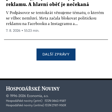
reklamu. A hlavní oběť je nečekaná
V Podpásovce se tentokrát věnujeme tématu, o kterém
se vůbec nemluví. Meta začala blokovat politickou
reklamu na Facebooku a Instagramu a...
7. 8. 2026 ▪ 55:23 min.
DALŠÍ ZPRÁVY
©
1996-2026
Economia, a.s.
Hospodářské noviny (print) ISSN 0862-9587
Hospodářské noviny (online) ISSN 2787-950X