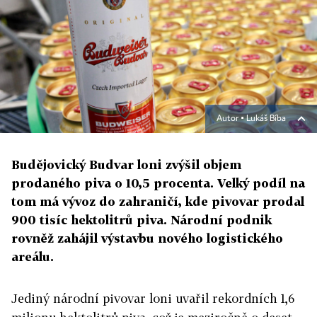
Autor ▪
Lukáš Bíba
Budějovický Budvar loni zvýšil objem
prodaného piva o 10,5 procenta. Velký podíl na
tom má vývoz do zahraničí, kde pivovar prodal
900 tisíc hektolitrů piva. Národní podnik
rovněž zahájil výstavbu nového logistického
areálu.
Jediný národní pivovar loni uvařil rekordních 1,6