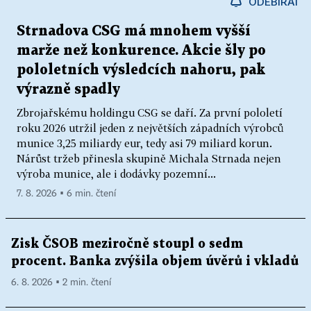
ODEBÍRAT
Strnadova CSG má mnohem vyšší
marže než konkurence. Akcie šly po
pololetních výsledcích nahoru, pak
výrazně spadly
Zbrojařskému holdingu CSG se daří. Za první pololetí
roku 2026 utržil jeden z největších západních výrobců
munice 3,25 miliardy eur, tedy asi 79 miliard korun.
Nárůst tržeb přinesla skupině Michala Strnada nejen
výroba munice, ale i dodávky pozemní...
7. 8. 2026 ▪ 6 min. čtení
Zisk ČSOB meziročně stoupl o sedm
procent. Banka zvýšila objem úvěrů i vkladů
6. 8. 2026 ▪ 2 min. čtení