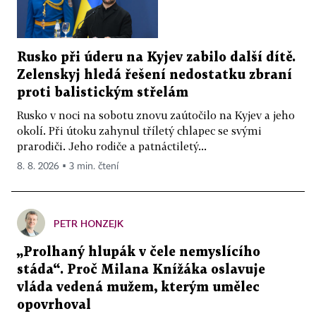
Rusko při úderu na Kyjev zabilo další dítě.
Zelenskyj hledá řešení nedostatku zbraní
proti balistickým střelám
Rusko v noci na sobotu znovu zaútočilo na Kyjev a jeho
okolí. Při útoku zahynul tříletý chlapec se svými
prarodiči. Jeho rodiče a patnáctiletý...
8. 8. 2026 ▪ 3 min. čtení
PETR HONZEJK
„Prolhaný hlupák v čele nemyslícího
stáda“. Proč Milana Knížáka oslavuje
vláda vedená mužem, kterým umělec
opovrhoval