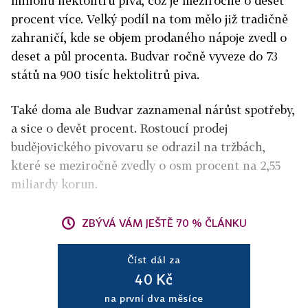
milionu hektolitrů piva, což je meziročně o deset
procent více. Velký podíl na tom mělo již tradičně
zahraničí, kde se objem prodaného nápoje zvedl o
deset a půl procenta. Budvar ročně vyveze do 73
států na 900 tisíc hektolitrů piva.
Také doma ale Budvar zaznamenal nárůst spotřeby,
a sice o devět procent. Rostoucí prodej
budějovického pivovaru se odrazil na tržbách,
které se meziročně zvedly o osm procent na 2,55
miliardy korun.
ZBÝVÁ VÁM JEŠTĚ 70 % ČLÁNKU
Číst dál za
40 Kč
na první dva měsíce