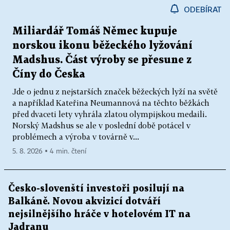
ODEBÍRAT
Miliardář Tomáš Němec kupuje
norskou ikonu běžeckého lyžování
Madshus. Část výroby se přesune z
Číny do Česka
Jde o jednu z nejstarších značek běžeckých lyží na světě
a například Kateřina Neumannová na těchto běžkách
před dvaceti lety vyhrála zlatou olympijskou medaili.
Norský Madshus se ale v poslední době potácel v
problémech a výroba v továrně v...
5. 8. 2026 ▪ 4 min. čtení
Česko-slovenští investoři posilují na
Balkáně. Novou akvizicí dotváří
nejsilnějšího hráče v hotelovém IT na
Jadranu