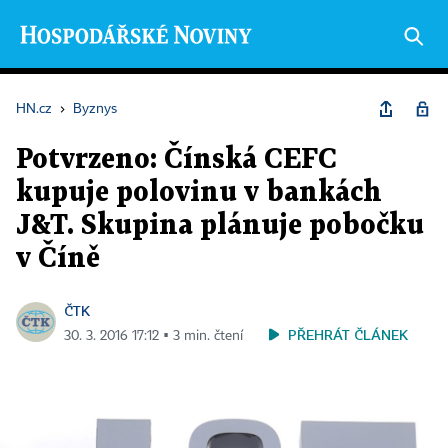
HN.cz
›
Byznys
Potvrzeno: Čínská CEFC
kupuje polovinu v bankách
J&T. Skupina plánuje pobočku
v Číně
ČTK
PŘEHRÁT ČLÁNEK
30. 3. 2016 17:12 ▪ 3 min. čtení