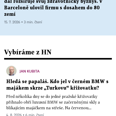
dál rozšiřuje svůj zdravotnický byznys. V
Barceloně ulovil firmu s dosahem do 80
zemí
15. 7. 2026 ▪ 3 min. čtení
Vybíráme z HN
JAN KUBITA
Hledá se papaláš. Kdo jel v černém BMW s
majákem skrze „Turkovu“ křižovatku?
Před několika dny se do jedné pražské křižovatky
přihnalo obří luxusní BMW se začerněnými skly a
blikajícím majáčkem na střeše. Na červenou...
4. 8. 2026 ▪ 6 min. čtení