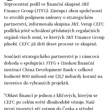
50procentní podíl ve finanční skupině J&T
Finance Group (JTFG). Zástupci obou společností
to stvrdili podpisem smlouvy o strategickém
partnerství, informovala skupina J&T. Vstup CEFC
podléhá ještě schválení příslušných regulačních
orgánů všech zemí, ve kterých J&T Finance Group
působí. CEFC již drží deset procent ve skupině.
Součástí strategického partnerství je i rámcová
dohoda o spolupráci JTFG s čínskou finanční
institucí China Development Bank v celkové
hodnotě 800 milionů eur (21,7 miliardy korun) na
investice do vybraných projektů.
"Oblast financí je jednou z klíčových, kterým se
CEFC po celém světě dlouhodobě věnuje. Naší
první investicí při vstupu do Česka a střední