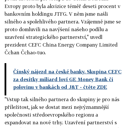
Evropy proto byla akvizice téměř deseti procent v
bankovním holdingu JTFG. V něm jsme našli
silného a spolehlivého partnera. Vzájemně jsme se
proto domluvili na navýšení našeho podílu a
uzavření strategického partnerství," uvedl
prezident CEFC China Energy Company Limited
Čchan Čchao-tuo.
Čínský nájezd na české banky. Skupina CEFC
za desítky miliard loví GE Money Bank či
polovinu v bankách od J&T
- čtěte ZDE
"Vstup tak silného partnera do skupiny je pro nás
příležitost, jak se dostat mezi nejvýznamnější
společnosti středoevropského regionu a
expandovat na nové trhy. Uzavření partnerství s