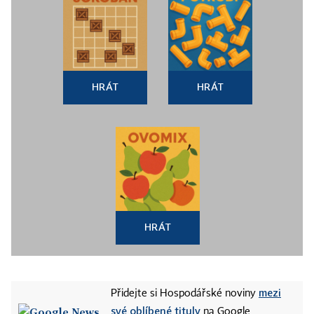
HRÁT
HRÁT
HRÁT
mezi
Přidejte si Hospodářské noviny
své oblíbené tituly
na Google