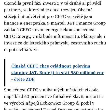
ukončila první fázi investic, v té druhé si přivádí
partnery, se kterými je chce rozvíjet. Obecně
stěžejními odvětvími pro CEFC ve světě jsou
finance a energetika. S majiteli J&T Finance Group
zakládá CEFC novou energetickou společnost
CEFC Energy, v níž bude mít majoritu. Plánuje ale i
investice do leteckého průmyslu, cestovního ruchu
či potravinářství.
Čínská CEFC chce ovládnout polovinu
skupiny J&T. Bude ji to stát 980 milionů eur
- čtěte ZDE
Společnost CEFC v uplynulých měsících získala
například 60 procent ve fotbalové Slavii, majoritu
ve výrobci nápojů Lobkowicz Group či podíl v
letecké společnosti Travel Service, investovala i v