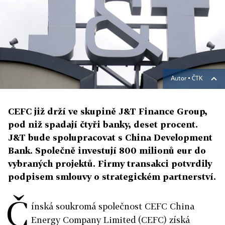
Autor ▪
ČTK
CEFC již drží ve skupině J&T Finance Group,
pod niž spadají čtyři banky, deset procent.
J&T bude spolupracovat s China Development
Bank. Společně investují 800 milionů eur do
vybraných projektů. Firmy transakci potvrdily
podpisem smlouvy o strategickém partnerství.
Č
ínská soukromá společnost CEFC China
Energy Company Limited (CEFC) získá