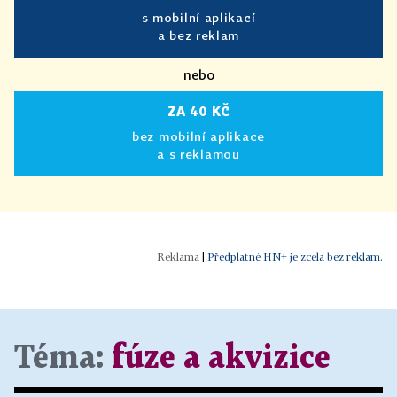
s mobilní aplikací
a bez reklam
nebo
ZA 40 KČ
bez mobilní aplikace
a s reklamou
|
Předplatné HN+ je zcela bez reklam.
Téma:
fúze a akvizice