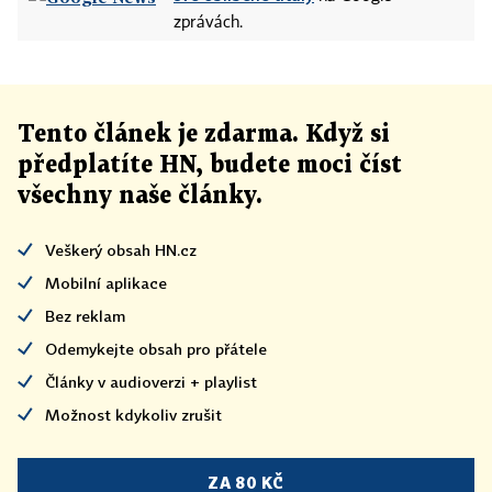
zprávách.
Tento článek
je
zdarma. Když si
předplatíte HN, budete moci číst
všechny naše články
.
Veškerý obsah HN.cz
Mobilní aplikace
Bez reklam
Odemykejte obsah pro přátele
Články v audioverzi + playlist
Možnost kdykoliv zrušit
ZA 80 KČ