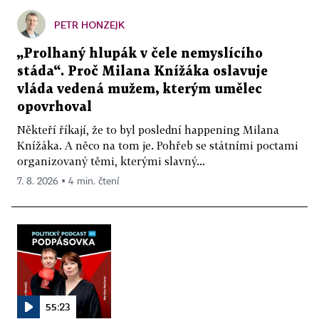
PETR HONZEJK
„Prolhaný hlupák v čele nemyslícího
stáda“. Proč Milana Knížáka oslavuje
vláda vedená mužem, kterým umělec
opovrhoval
Někteří říkají, že to byl poslední happening Milana
Knížáka. A něco na tom je. Pohřeb se státními poctami
organizovaný těmi, kterými slavný...
7. 8. 2026 ▪ 4 min. čtení
55:23