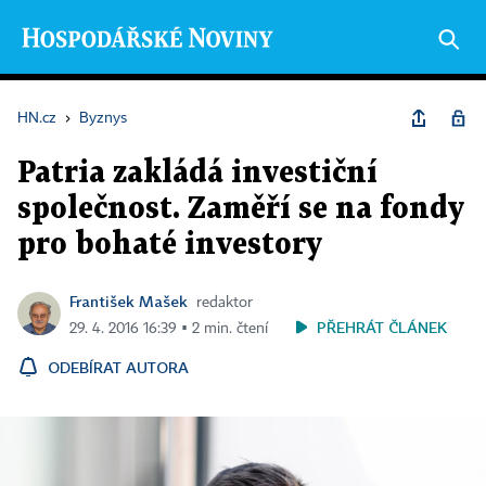
HN.cz
›
Byznys
Patria zakládá investiční
společnost. Zaměří se na fondy
pro bohaté investory
František Mašek
redaktor
PŘEHRÁT ČLÁNEK
29. 4. 2016 16:39 ▪ 2 min. čtení
ODEBÍRAT AUTORA