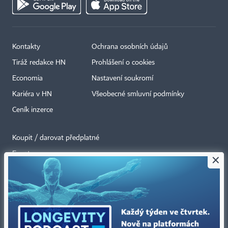
Kontakty
Ochrana osobních údajů
Tiráž redakce HN
Prohlášení o cookies
Economia
Nastavení soukromí
Kariéra v HN
Všeobecné smluvní podmínky
Ceník inzerce
Koupit / darovat předplatné
Eventy
×
Newslettery
RSS kanály
Autorská práva vykonává vydavatel. Bez písemného svolení vydavatele je