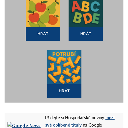
HRÁT
HRÁT
HRÁT
mezi
Přidejte si Hospodářské noviny
své oblíbené tituly
na Google