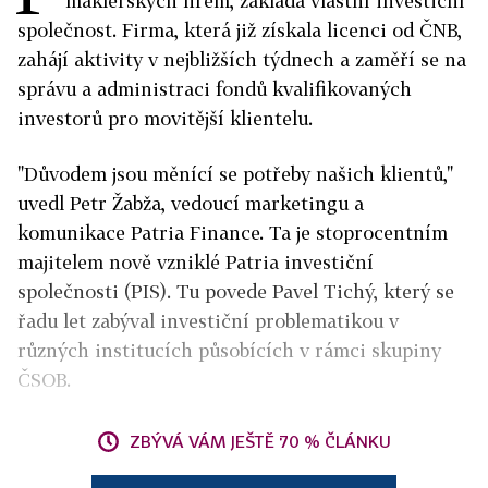
makléřských firem, zakládá vlastní investiční
společnost. Firma, která již získala licenci od ČNB,
zahájí aktivity v nejbližších týdnech a zaměří se na
správu a administraci fondů kvalifikovaných
investorů pro movitější klientelu.
"Důvodem jsou měnící se potřeby našich klientů,"
uvedl Petr Žabža, v
edoucí marketingu a
komunikace Patria Finance
. Ta je stoprocentním
majitelem nově vzniklé Patria investiční
společnosti (PIS). Tu povede Pavel Tichý, který se
řadu let zabýval investiční problematikou v
různých institucích působících v rámci skupiny
ČSOB.
ZBÝVÁ VÁM JEŠTĚ 70 % ČLÁNKU