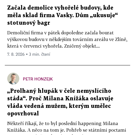
Začala demolice vyhořelé budovy, kde
měla sklad firma Vasky. Dům „ukusuje“
stotunový bagr
Demoliční firma v pátek dopoledne začala bourat
výškovou budovu v někdejším továrním areálu ve Zlíně,
která v červenci vyhořela. Zničený objekt...
7. 8. 2026 ▪ 3 min. čtení
PETR HONZEJK
„Prolhaný hlupák v čele nemyslícího
stáda“. Proč Milana Knížáka oslavuje
vláda vedená mužem, kterým umělec
opovrhoval
Někteří říkají, že to byl poslední happening Milana
Knížáka. A něco na tom je. Pohřeb se státními poctami