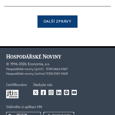
DALŠÍ ZPRÁVY
©
1996-2026
Economia, a.s.
Hospodářské noviny (print) ISSN 0862-9587
Hospodářské noviny (online) ISSN 2787-950X
Certifikováno
Sledujte nás
Stáhněte si aplikaci HN