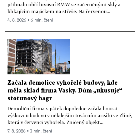
přihnalo obří luxusní BMW se začerněnými skly a
blikajícím majáčkem na střeše. Na červenou...
4. 8. 2026 ▪ 6 min. čtení
Začala demolice vyhořelé budovy, kde
měla sklad firma Vasky. Dům „ukusuje“
stotunový bagr
Demoliční firma v pátek dopoledne začala bourat
výškovou budovu v někdejším továrním areálu ve Zlíně,
která v červenci vyhořela. Zničený objekt...
7. 8. 2026 ▪ 3 min. čtení