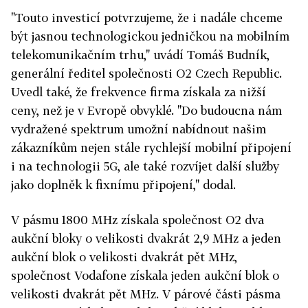
"Touto investicí potvrzujeme, že i nadále chceme
být jasnou technologickou jedničkou na mobilním
telekomunikačním trhu," uvádí Tomáš Budník,
generální ředitel společnosti O2 Czech Republic.
Uvedl také, že frekvence firma získala za nižší
ceny, než je v Evropě obvyklé. "Do budoucna nám
vydražené spektrum umožní nabídnout našim
zákazníkům nejen stále rychlejší mobilní připojení
i na technologii 5G, ale také rozvíjet další služby
jako doplněk k fixnímu připojení," dodal.
V pásmu 1800 MHz získala společnost O2 dva
aukční bloky o velikosti dvakrát 2,9 MHz a jeden
aukční blok o velikosti dvakrát pět MHz,
společnost Vodafone získala jeden aukční blok o
velikosti dvakrát pět MHz. V párové části pásma