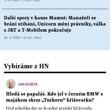
17. 4. 2026 ▪ 5 min. čtení
Další spory v kauze Mamut: Manažeři se
brání stíhání, Unicorn mění právníky, válka
s J&T a T-Mobilem pokračuje
26. 3. 2026 ▪ 8 min. čtení
Vybíráme z HN
JAN KUBITA
Hledá se papaláš. Kdo jel v černém BMW s
majákem skrze „Turkovu“ křižovatku?
Před několika dny se do jedné pražské křižovatky