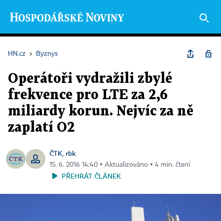
HN.cz
›
Byznys
Operátoři vydražili zbylé
frekvence pro LTE za 2,6
miliardy korun. Nejvíc za ně
zaplatí O2
ČTK
rbk
,
15. 6. 2016 14:40 ▪ Aktualizováno ▪ 4 min. čtení
PŘEHRÁT ČLÁNEK