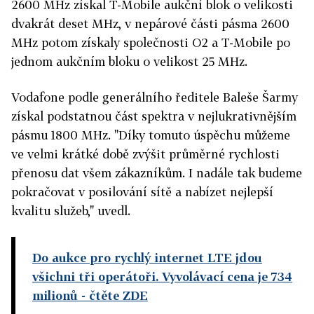
2600 MHz získal T-Mobile aukční blok o velikosti
dvakrát deset MHz, v nepárové části pásma 2600
MHz potom získaly společnosti O2 a T-Mobile po
jednom aukčním bloku o velikost 25 MHz.
Vodafone podle generálního ředitele Baleše Šarmy
získal podstatnou část spektra v nejlukrativnějším
pásmu 1800 MHz. "Díky tomuto úspěchu můžeme
ve velmi krátké době zvýšit průměrné rychlosti
přenosu dat všem zákazníkům. I nadále tak budeme
pokračovat v posilování sítě a nabízet nejlepší
kvalitu služeb," uvedl.
Do aukce pro rychlý internet LTE jdou
všichni tři operátoři. Vyvolávací cena je 734
milionů
- čtěte ZDE