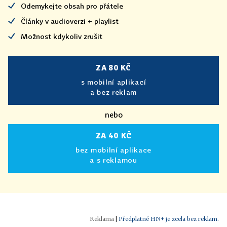
Odemykejte obsah pro přátele
Články v audioverzi + playlist
Možnost kdykoliv zrušit
ZA 80 KČ
s mobilní aplikací
a bez reklam
nebo
ZA 40 KČ
bez mobilní aplikace
a s reklamou
|
Předplatné HN+ je zcela bez reklam.