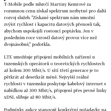
T-Mobile podle mluvčí Martiny Kemrové za
rozumnou cenu získal spektrum nezbytné pro další
rozvoj služeb. "Získané spektrum nám umožní
zvýšit rychlost i kapacitu datových přenosů tak,
abychom uspokojili rostoucí poptávku. Jen v
posledním roce vzrostl datový provoz více než
dvojnásobně," podotkla.
LTE umožňuje připojení mobilních zařízení u
tuzemských operátorů o teoretických rychlostech
až kolem 300 Mbit/s. U sítí třetí generace je to
pětkrát až desetkrát méně. Nejvyšší reálné
rychlosti v tuzemsku poskytuje kabelový internet s
nabídkou až 300 Mbit/s, připojení přes pevné linky
xDSL slibuje až 80 Mbit/s.
Podmínky aukce stanovují konkrétní požadavky na