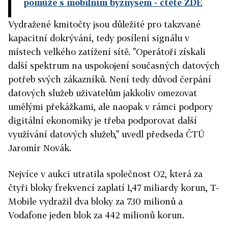
pomůže s mobilním byznysem
- čtěte ZDE
Vydražené kmitočty jsou důležité pro takzvané
kapacitní dokrývání, tedy posílení signálu v
místech velkého zatížení sítě. "Operátoři získali
další spektrum na uspokojení současných datových
potřeb svých zákazníků. Není tedy důvod čerpání
datových služeb uživatelům jakkoliv omezovat
umělými překážkami, ale naopak v rámci podpory
digitální ekonomiky je třeba podporovat další
využívání datových služeb," uvedl předseda ČTÚ
Jaromír Novák.
Nejvíce v aukci utratila společnost O2, která za
čtyři bloky frekvencí zaplatí 1,47 miliardy korun, T-
Mobile vydražil dva bloky za 730 milionů a
Vodafone jeden blok za 442 milionů korun.