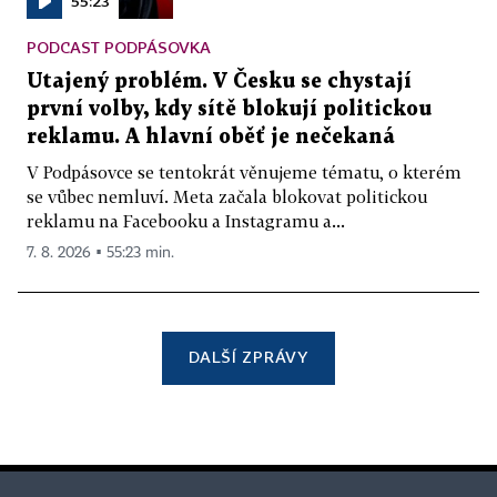
55:23
PODCAST PODPÁSOVKA
Utajený problém. V Česku se chystají
první volby, kdy sítě blokují politickou
reklamu. A hlavní oběť je nečekaná
V Podpásovce se tentokrát věnujeme tématu, o kterém
se vůbec nemluví. Meta začala blokovat politickou
reklamu na Facebooku a Instagramu a...
7. 8. 2026 ▪ 55:23 min.
DALŠÍ ZPRÁVY