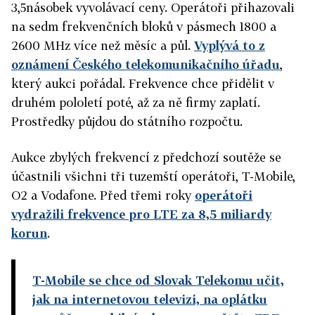
3,5násobek vyvolávací ceny. Operátoři přihazovali
na sedm frekvenčních bloků v pásmech 1800 a
2600 MHz více než měsíc a půl.
Vyplývá to z
oznámení Českého telekomunikačního úřadu
,
který aukci pořádal.
Frekvence chce přidělit v
druhém pololetí poté, až za ně firmy zaplatí.
Prostředky půjdou do státního rozpočtu.
Aukce zbylých frekvencí z předchozí soutěže se
účastnili všichni tři tuzemští operátoři, T-Mobile,
O2 a Vodafone. Před třemi roky
operátoři
vydražili frekvence pro LTE za 8,5 miliardy
korun
.
T-Mobile se chce od Slovak Telekomu učit,
jak na internetovou televizi, na oplátku