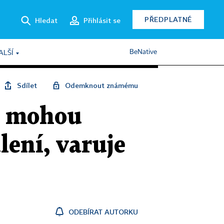
PŘEDPLATNÉ
Hledat
Přihlásit se
BeNative
ALŠÍ
Sdílet
Odemknout známému
h mohou
lení, varuje
ODEBÍRAT AUTORKU