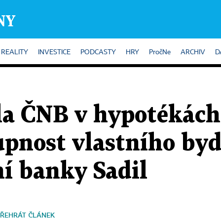
REALITY
INVESTICE
PODCASTY
HRY
PročNe
ARCHIV
D
la ČNB v hypotékác
pnost vlastního byd
í banky Sadil
ŘEHRÁT ČLÁNEK