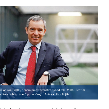
ídí od roku 2003, členem představenstva byl od roku 2001. Předtím
editele odboru úvěrů pro občany.
Autor ▪
Libor Fojtík