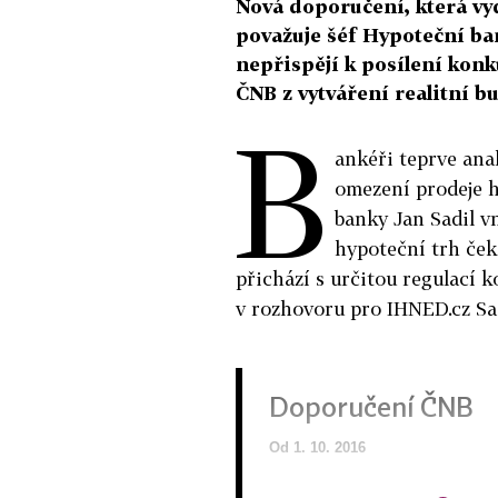
Nová doporučení, která vy
považuje šéf Hypoteční ban
nepřispějí k posílení kon
ČNB z vytváření realitní b
B
ankéři teprve ana
omezení prodeje h
banky Jan Sadil vn
hypoteční trh ček
přichází s určitou regulací 
v rozhovoru pro IHNED.cz Sad
Doporučení ČNB
Od 1. 10. 2016