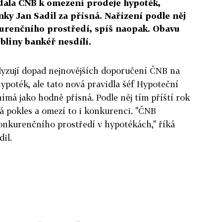
dala ČNB k omezení prodeje hypoték,
ky Jan Sadil za přísná. Nařízení podle něj
kurenčního prostředí, spíš naopak. Obavu
ubliny bankéř nesdílí.
lyzují dopad nejnovějších doporučení ČNB na
ypoték, ale tato nová pravidla šéf Hypoteční
ímá jako hodně přísná. Podle něj tím příští rok
á pokles a omezí to i konkurenci. "ČNB
konkurenčního prostředí v hypotékách," říká
il.