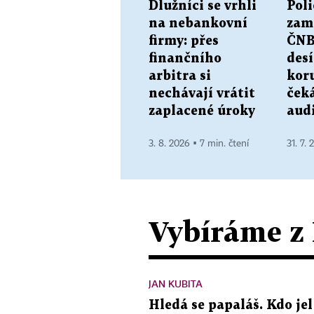
Dlužníci se vrhli
Poli
na nebankovní
zam
firmy: přes
ČNB
finančního
des
arbitra si
kor
nechávají vrátit
ček
zaplacené úroky
aud
3. 8. 2026 ▪ 7 min. čtení
31. 7. 
Vybíráme z
JAN KUBITA
Hledá se papaláš. Kdo jel