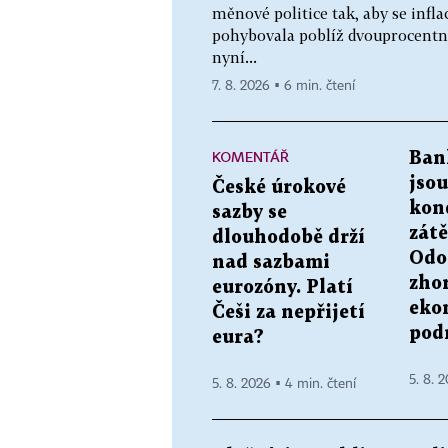
měnové politice tak, aby se infl
pohybovala poblíž dvouprocentní
nyní...
7. 8. 2026 ▪ 6 min. čtení
KOMENTÁŘ
Ban
jsou
České úrokové
kond
sazby se
zátě
dlouhodobě drží
Odol
nad sazbami
zho
eurozóny. Platí
eko
Češi za nepřijetí
pod
eura?
5. 8. 
5. 8. 2026 ▪ 4 min. čtení