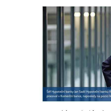
Šéf Hypoteční banky Jan Sadil Hypoteční banku ř
pracoval v Komerční bance, naposledy na pozici ř