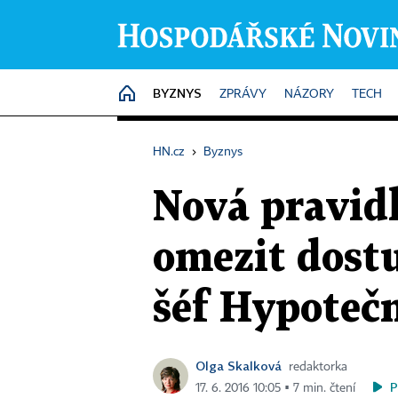
BYZNYS
HOME
ZPRÁVY
NÁZORY
TECH
HN.cz
›
Byznys
Nová pravid
omezit dostu
šéf Hypotečn
Olga Skalková
redaktorka
P
17. 6. 2016 10:05 ▪ 7 min. čtení