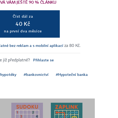
VÁ VÁM JEŠTĚ 90 % ČLÁNKU
Číst dál za
40 Kč
na první dva měsíce
atné bez reklam a s mobilní aplikací
za 80 Kč.
Přihlaste se
 již předplatné?
hypotéky
#bankovnictví
#Hypoteční banka