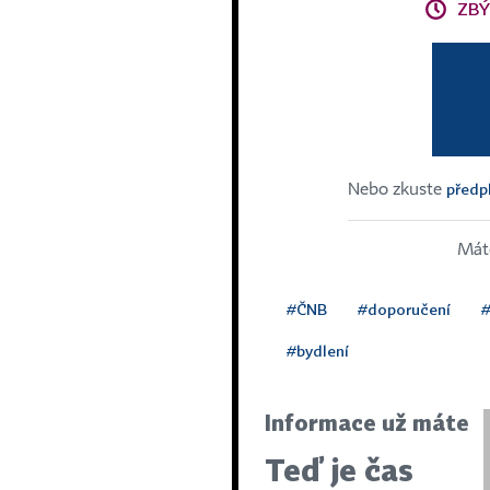
ZBÝ
předpl
Nebo zkuste
Máte
#ČNB
#doporučení
#
#bydlení
Informace už máte
Teď je čas