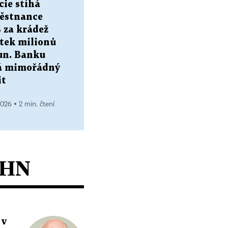
cie stíhá
ěstnance
 za krádež
ítek milionů
un. Banku
á mimořádný
it
2026 ▪ 2 min. čtení
 HN
 v