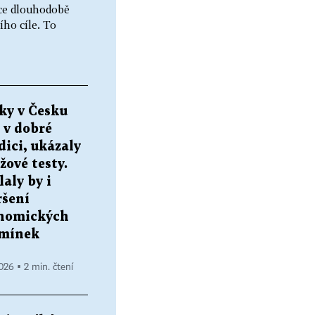
ace dlouhodobě
ho cíle. To
ky v Česku
 v dobré
ici, ukázaly
žové testy.
aly by i
ršení
nomických
mínek
2026 ▪ 2 min. čtení