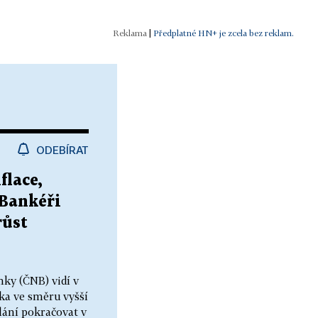
|
Předplatné HN+ je zcela bez reklam.
ODEBÍRAT
flace,
 Bankéři
růst
ky (ČNB) vidí v
ka ve směru vyšší
dlání pokračovat v