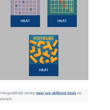
HRÁT
HRÁT
HRÁT
mezi své oblíbené tituly
si Hospodářské noviny
na
právách.