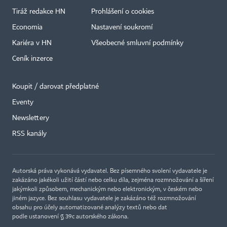
Tiráž redakce HN
Prohlášení o cookies
Economia
Nastavení soukromí
Kariéra v HN
Všeobecné smluvní podmínky
Ceník inzerce
Koupit / darovat předplatné
Eventy
×
Newslettery
RSS kanály
Autorská práva vykonává vydavatel. Bez písemného svolení vydavatele je
zakázáno jakékoli užití částí nebo celku díla, zejména rozmnožování a šíření
jakýmkoli způsobem, mechanickým nebo elektronickým, v českém nebo
jiném jazyce. Bez souhlasu vydavatele je zakázáno též rozmnožování
obsahu pro účely automatizované analýzy textů nebo dat
podle ustanovení § 39c autorského zákona.