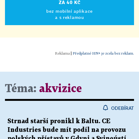
ZA 40 KČ
bez mobilní aplikace
a s reklamou
|
Předplatné HN+ je zcela bez reklam.
Téma:
akvizice
ODEBÍRAT
Strnad starší pronikl k Baltu. CE
Industries bude mít podíl na provozu
polských přístavů v Gdyni a Svinoústí