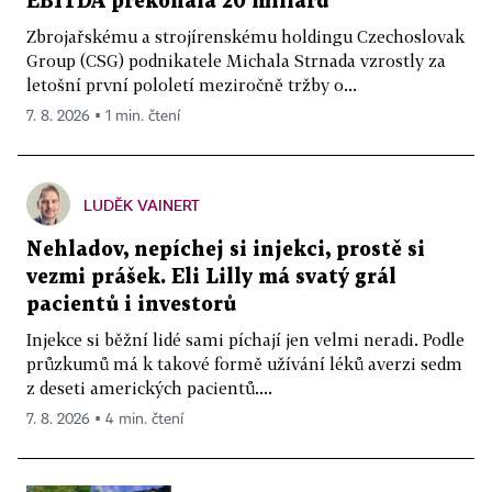
EBITDA překonala 20 miliard
Zbrojařskému a strojírenskému holdingu Czechoslovak
Group (CSG) podnikatele Michala Strnada vzrostly za
letošní první pololetí meziročně tržby o...
7. 8. 2026 ▪ 1 min. čtení
LUDĚK VAINERT
Nehladov, nepíchej si injekci, prostě si
vezmi prášek. Eli Lilly má svatý grál
pacientů i investorů
Injekce si běžní lidé sami píchají jen velmi neradi. Podle
průzkumů má k takové formě užívání léků averzi sedm
z deseti amerických pacientů....
7. 8. 2026 ▪ 4 min. čtení