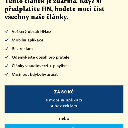
Tento článek
je
zdarma. Když si
předplatíte HN, budete moci číst
všechny naše články
.
Veškerý obsah HN.cz
Mobilní aplikace
Bez reklam
Odemykejte obsah pro přátele
Články v audioverzi + playlist
Možnost kdykoliv zrušit
ZA 80 KČ
s mobilní aplikací
a bez reklam
nebo