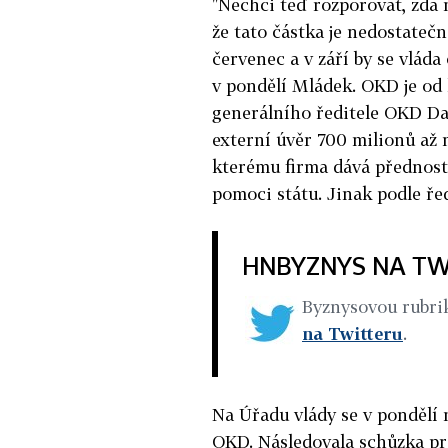
"Nechci teď rozporovat, zda m
že tato částka je nedostateč
červenec a v září by se vláda
v pondělí Mládek. OKD je od 
generálního ředitele OKD Da
externí úvěr 700 milionů až 
kterému firma dává přednost
pomoci státu. Jinak podle řed
HNBYZNYS NA TW
Byznysovou rubr
na Twitteru
.
Na Úřadu vlády se v pondělí 
OKD. Následovala schůzka pr