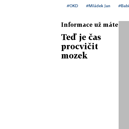
#OKD
#Mládek Jan
#Babi
Informace už máte
Teď je čas
procvičit
mozek