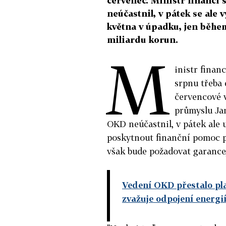
červenec. Ministr financí
neúčastnil, v pátek se ale 
května v úpadku, jen běhe
miliardu korun.
M
inistr finan
srpnu třeba
červencové v
průmyslu Ja
OKD neúčastnil, v pátek ale 
poskytnout finanční pomoc p
však bude požadovat garance,
Vedení OKD přestalo plat
zvažuje odpojení energi