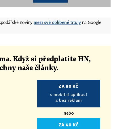
mezi své oblíbené tituly
ospodářské noviny
na Google
ma. Když si předplatíte HN,
echny naše články
.
ZA 80 KČ
s mobilní aplikací
a bez reklam
nebo
ZA 40 KČ