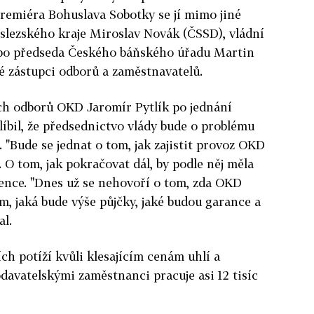
remiéra Bohuslava Sobotky se jí mimo jiné
slezského kraje Miroslav Novák (ČSSD), vládní
ebo předseda Českého báňského úřadu Martin
é zástupci odborů a zaměstnavatelů.
h odborů OKD Jaromír Pytlík po jednání
líbil, že předsednictvo vlády bude o problému
 "Bude se jednat o tom, jak zajistit provoz OKD
 O tom, jak pokračovat dál, by podle něj měla
ence. "Dnes už se nehovoří o tom, zda OKD
tom, jaká bude výše půjčky, jaké budou garance a
al.
ch potíží kvůli klesajícím cenám uhlí a
odavatelskými zaměstnanci pracuje asi 12 tisíc