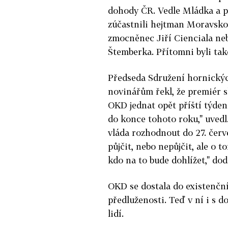
dohody ČR. Vedle Mládka a p
zúčastnili hejtman Moravsko
zmocněnec Jiří Cienciala n
Štemberka. Přítomni byli tak
Předseda Sdružení hornickýc
novinářům řekl, že premiér s
OKD jednat opět příští týden.
do konce tohoto roku," uvedl.
vláda rozhodnout do 27. červ
půjčit, nebo nepůjčit, ale o 
kdo na to bude dohlížet," dod
OKD se dostala do existenční
předluženosti. Teď v ní i s d
lidí.