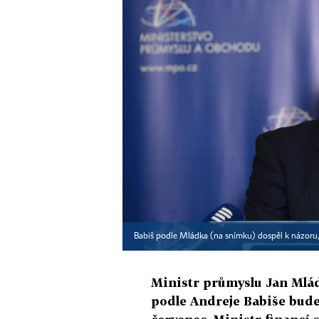
Babiš podle Mládka (na snímku) dospěl k názoru,
Ministr průmyslu Jan Mláde
podle Andreje Babiše bude