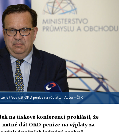
 že je třeba dát OKD peníze na výplaty.
Autor ▪
ČTK
k na tiskové konferenci prohlásil, že
 nutné dát OKD peníze na výplaty za