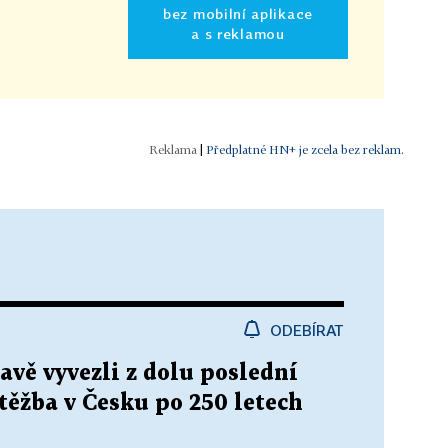
bez mobilní aplikace
a s reklamou
|
Předplatné HN+ je zcela bez reklam.
ODEBÍRAT
avě vyvezli z dolu poslední
 těžba v Česku po 250 letech