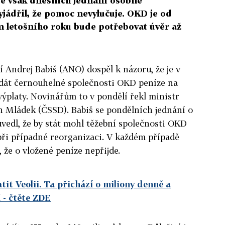
 se však dnešních jednání osobně
vyjádřil, že pomoc nevylučuje. OKD je od
m letošního roku bude potřebovat úvěr až
cí Andrej Babiš (ANO) dospěl k názoru, že je v
 dát černouhelné společnosti OKD peníze na
ýplaty. Novinářům to v pondělí řekl ministr
n Mládek (ČSSD). Babiš se pondělních jednání o
uvedl, že by stát mohl těžební společnosti OKD
ři případné reorganizaci. V každém případě
 že o vložené peníze nepřijde.
it Veolii. Ta přichází o miliony denně a
í
- čtěte ZDE