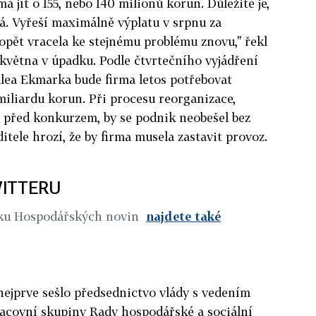
á jít o 155, nebo 140 milionů korun. Důležité je,
ná. Vyřeší maximálně výplatu v srpnu za
 opět vracela ke stejnému problému znovu," řekl
května v úpadku. Podle čtvrtečního vyjádření
lea Ekmarka bude firma letos potřebovat
miliardu korun. Při procesu reorganizace,
 před konkurzem, by se podnik neobešel bez
itele hrozí, že by firma musela zastavit provoz.
ITTERU
iku Hospodářských novin
najdete také
nejprve sešlo předsednictvo vlády s vedením
acovní skupiny Rady hospodářské a sociální