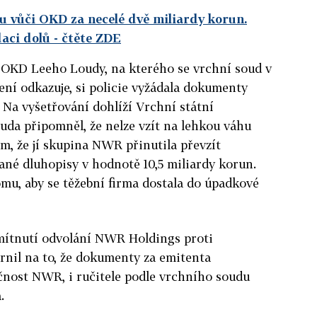
ku vůči OKD za necelé dvě miliardy korun.
daci dolů
- čtěte ZDE
 OKD Leeho Loudy, na kterého se vrchní soud v
zení odkazuje, si policie vyžádala dokumenty
 Na vyšetřování dohlíží Vrchní státní
ouda připomněl, že nelze vzít na lehkou váhu
m, že jí skupina NWR přinutila převzít
dané dluhopisy v hodnotě 10,5 miliardy korun.
mu, aby se těžební firma dostala do úpadkové
mítnutí odvolání NWR Holdings proti
nil na to, že dokumenty za emitenta
čnost NWR, i ručitele podle vrchního soudu
.