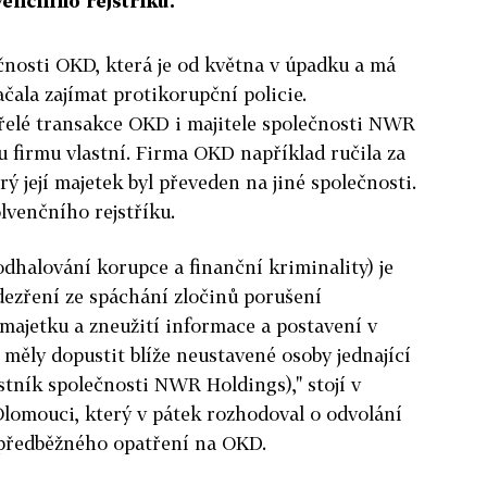
enčního rejstříku.
čnosti OKD, která je od května v úpadku a má
čala zajímat protikorupční policie.
zřelé transakce OKD i majitele společnosti NWR
 firmu vlastní. Firma OKD například ručila za
ý její majetek byl převeden na jiné společnosti.
lvenčního rejstříku.
dhalování korupce a finanční kriminality) je
dezření ze spáchání zločinů porušení
 majetku a zneužití informace a postavení v
měly dopustit blíže neustavené osoby jednající
tník společnosti NWR Holdings)," stojí v
lomouci, který v pátek rozhodoval o odvolání
předběžného opatření na OKD.