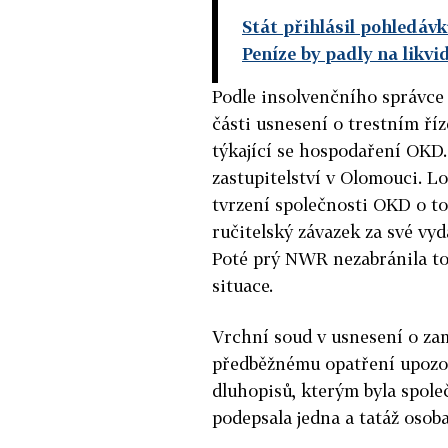
Stát přihlásil pohledáv
Peníze by padly na likvi
Podle insolvenčního správce
části usnesení o trestním ří
týkající se hospodaření OKD.
zastupitelství v Olomouci. L
tvrzení společnosti OKD o to
ručitelský závazek za své vy
Poté prý NWR nezabránila to
situace.
Vrchní soud v usnesení o za
předběžnému opatření upozor
dluhopisů, kterým byla spole
podepsala jedna a tatáž osoba