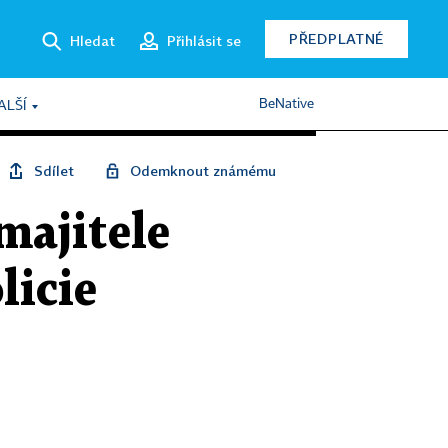
PŘEDPLATNÉ
Hledat
Přihlásit se
BeNative
ALŠÍ
Sdílet
Odemknout známému
majitele
licie