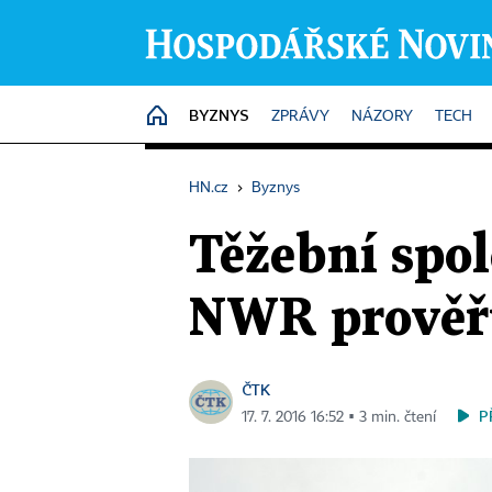
BYZNYS
HOME
ZPRÁVY
NÁZORY
TECH
HN.cz
›
Byznys
Těžební spol
NWR prověřu
ČTK
P
17. 7. 2016 16:52 ▪ 3 min. čtení