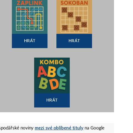
HRÁT
HRÁT
HRÁT
mezi své oblíbené tituly
ospodářské noviny
na Google