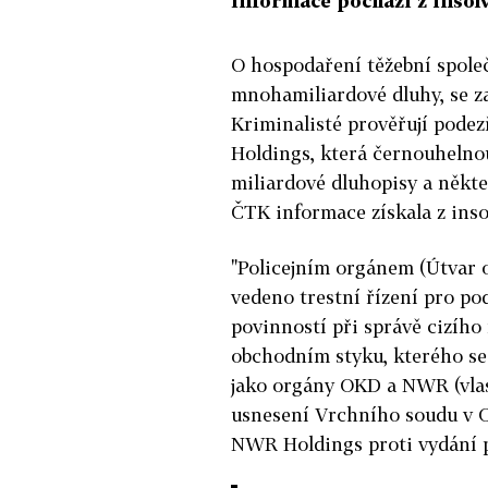
Informace pochází z insolv
O hospodaření těžební spole
mnohamiliardové dluhy, se za
Kriminalisté prověřují pode
Holdings, která černouhelnou
miliardové dluhopisy a někter
ČTK informace získala z inso
"Policejním orgánem (Útvar o
vedeno trestní řízení pro po
povinností při správě cizího
obchodním styku, kterého se 
jako orgány OKD a NWR (vlas
usnesení Vrchního soudu v O
NWR Holdings proti vydání 