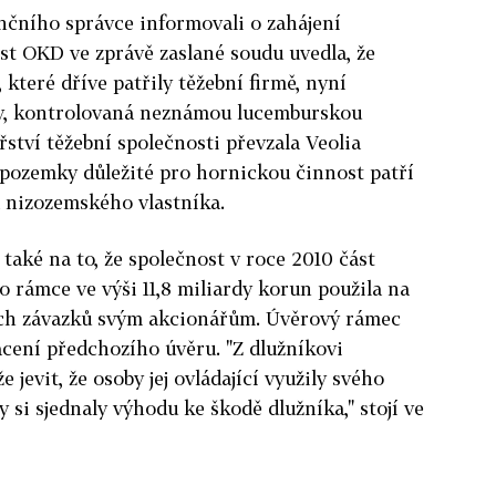
nčního správce informovali o zahájení
st OKD ve zprávě zaslané soudu uvedla, že
 které dříve patřily těžební firmě, nyní
ty, kontrolovaná neznámou lucemburskou
ství těžební společnosti převzala Veolia
 pozemky důležité pro hornickou činnost patří
á nizozemského vlastníka.
aké na to, že společnost v roce 2010 část
rámce ve výši 11,8 miliardy korun použila na
ích závazků svým akcionářům. Úvěrový rámec
acení předchozího úvěru. "Z dlužníkovi
jevit, že osoby jej ovládající využily svého
y si sjednaly výhodu ke škodě dlužníka," stojí ve