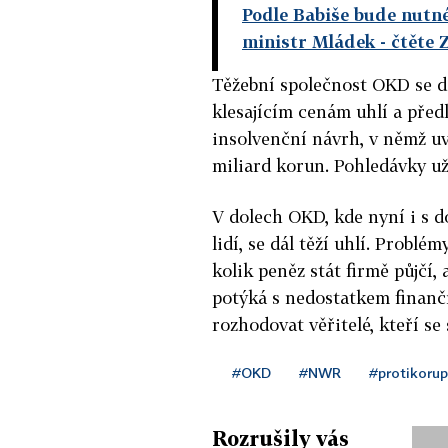
Podle Babiše bude nutné
ministr Mládek
- čtěte 
Těžební společnost OKD se d
klesajícím cenám uhlí a před
insolvenční návrh, v němž uv
miliard korun. Pohledávky už 
V dolech OKD, kde nyní i s d
lidí, se dál těží uhlí. Problé
kolik peněz stát firmě půjčí,
potýká s nedostatkem finanč
rozhodovat věřitelé, kteří se
#OKD
#NWR
#protikorup
Rozrušily vás