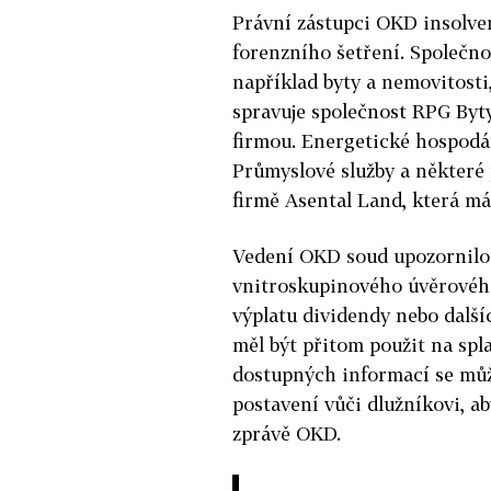
Právní zástupci OKD insolve
forenzního šetření. Společno
například byty a nemovitosti,
spravuje společnost RPG By
firmou. Energetické hospodář
Průmyslové služby a některé
firmě Asental Land, která m
Vedení OKD soud upozornilo t
vnitroskupinového úvěrového 
výplatu dividendy nebo dalš
měl být přitom použit na spl
dostupných informací se může 
postavení vůči dlužníkovi, ab
zprávě OKD.