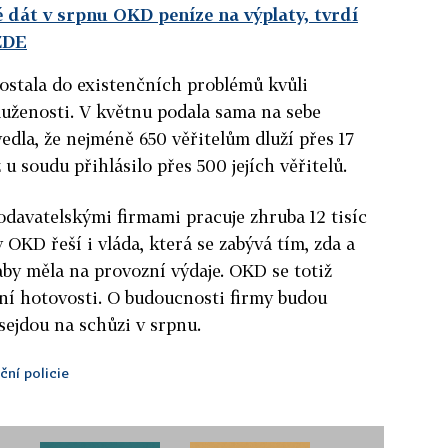
 dát v srpnu OKD peníze na výplaty, tvrdí
ZDE
ostala do existenčních problémů kvůli
luženosti. V květnu podala sama na sebe
edla, že nejméně 650 věřitelům dluží přes 17
u soudu přihlásilo přes 500 jejích věřitelů.
odavatelskými firmami pracuje zhruba 12 tisíc
my OKD řeší i vláda, která se zabývá tím, zda a
 aby měla na provozní výdaje. OKD se totiž
ní hotovosti. O budoucnosti firmy budou
 sejdou na schůzi v srpnu.
ční policie