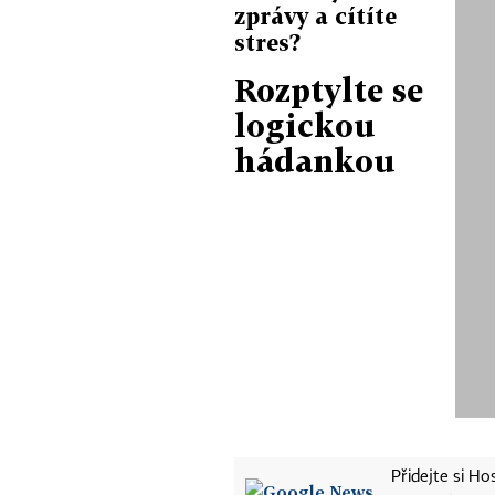
zprávy a cítíte
stres?
Rozptylte se
logickou
hádankou
Přidejte si H