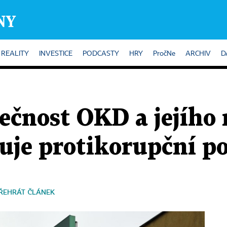
REALITY
INVESTICE
PODCASTY
HRY
PročNe
ARCHIV
D
ečnost OKD a jejího 
je protikorupční po
ŘEHRÁT ČLÁNEK