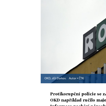
OKD, důl Darkov.
Autor ▪
ČTK
Protikorupční policie se 
OKD například ručilo majet