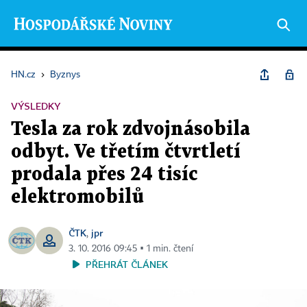
HN.cz
›
Byznys
VÝSLEDKY
Tesla za rok zdvojnásobila
odbyt. Ve třetím čtvrtletí
prodala přes 24 tisíc
elektromobilů
ČTK
jpr
,
3. 10. 2016 09:45 ▪ 1 min. čtení
PŘEHRÁT ČLÁNEK