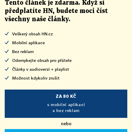
Tento článek
je
zdarma. Když si
předplatíte HN, budete moci číst
všechny naše články
.
Veškerý obsah HN.cz
Mobilní aplikace
Bez reklam
Odemykejte obsah pro přátele
Články v audioverzi + playlist
Možnost kdykoliv zrušit
ZA 80 KČ
s mobilní aplikací
a bez reklam
nebo