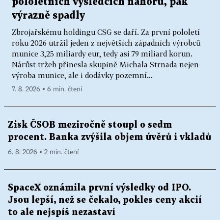
pololetních výsledcích nahoru, pak
výrazně spadly
Zbrojařskému holdingu CSG se daří. Za první pololetí
roku 2026 utržil jeden z největších západních výrobců
munice 3,25 miliardy eur, tedy asi 79 miliard korun.
Nárůst tržeb přinesla skupině Michala Strnada nejen
výroba munice, ale i dodávky pozemní...
7. 8. 2026 ▪ 6 min. čtení
Zisk ČSOB meziročně stoupl o sedm
procent. Banka zvýšila objem úvěrů i vkladů
6. 8. 2026 ▪ 2 min. čtení
SpaceX oznámila první výsledky od IPO.
Jsou lepší, než se čekalo, pokles ceny akcií
to ale nejspíš nezastaví