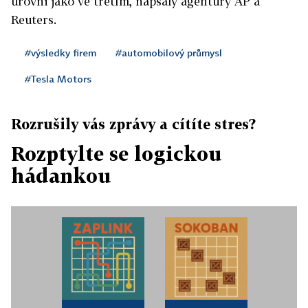
úrovni jako ve třetím, napsaly agentury AP a
Reuters.
#výsledky firem
#automobilový průmysl
#Tesla Motors
Rozrušily vás zprávy a cítíte stres?
Rozptylte se logickou
hádankou