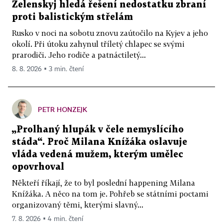
Zelenskyj hledá řešení nedostatku zbraní
proti balistickým střelám
Rusko v noci na sobotu znovu zaútočilo na Kyjev a jeho
okolí. Při útoku zahynul tříletý chlapec se svými
prarodiči. Jeho rodiče a patnáctiletý...
8. 8. 2026 ▪ 3 min. čtení
PETR HONZEJK
„Prolhaný hlupák v čele nemyslícího
stáda“. Proč Milana Knížáka oslavuje
vláda vedená mužem, kterým umělec
opovrhoval
Někteří říkají, že to byl poslední happening Milana
Knížáka. A něco na tom je. Pohřeb se státními poctami
organizovaný těmi, kterými slavný...
7. 8. 2026 ▪ 4 min. čtení