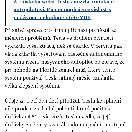
Z čínského webu Tesly zmizela zmínka o
autopilotovi. Firma popírá souvislost s
nedávnou nehodou
- čtěte ZDE
Příznivá zpráva pro firmu přichází po několika
měsících problémů. Tesla ve druhém čtvrtletí
vykázala vyšší ztrátu, než se čekalo. V červnu pak
vláda zahájila vyšetřování částečně autonomního
systému řízení nazývaného autopilot po zprávě, že
při nehodě na Floridě zemřel muž, který tento
systém používal. Tesla minulý měsíc oznámila
velká zlepšení systému.
Údaje za třetí čtvrtletí přibližují Teslu ke splnění
cíle prodeje za druhé pololetí, který počítá s
dodávkami 50 tisíc vozů. Tesla uvedla, že její
dodávky za čtvrtý kvartál budou nejméně na stejné