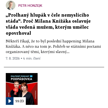
PETR HONZEJK
„Prolhaný hlupák v čele nemyslícího
stáda“. Proč Milana Knížáka oslavuje
vláda vedená mužem, kterým umělec
opovrhoval
Někteří říkají, že to byl poslední happening Milana
Knížáka. A něco na tom je. Pohřeb se státními poctami
organizovaný těmi, kterými slavný...
7. 8. 2026 ▪ 4 min. čtení
55:23