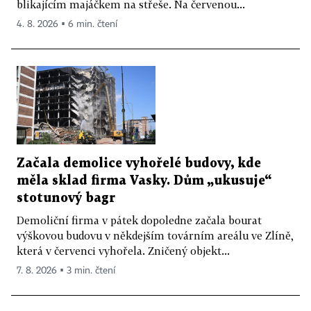
blikajícím majáčkem na střeše. Na červenou...
4. 8. 2026 ▪ 6 min. čtení
Začala demolice vyhořelé budovy, kde
měla sklad firma Vasky. Dům „ukusuje“
stotunový bagr
Demoliční firma v pátek dopoledne začala bourat
výškovou budovu v někdejším továrním areálu ve Zlíně,
která v červenci vyhořela. Zničený objekt...
7. 8. 2026 ▪ 3 min. čtení