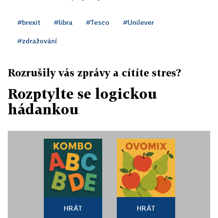
#brexit
#libra
#Tesco
#Unilever
#zdražování
Rozrušily vás zprávy a cítíte stres?
Rozptylte se logickou
hádankou
HRÁT
HRÁT