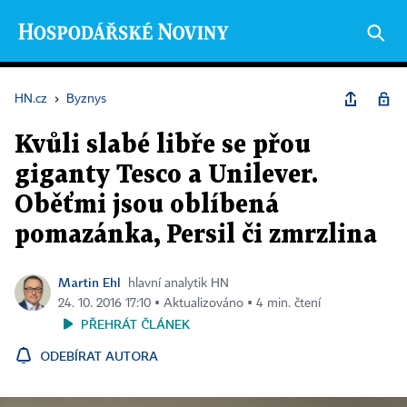
HN.cz
›
Byznys
Kvůli slabé libře se přou
giganty Tesco a Unilever.
Oběťmi jsou oblíbená
pomazánka, Persil či zmrzlina
Martin Ehl
hlavní analytik HN
24. 10. 2016 17:10 ▪ Aktualizováno ▪ 4 min. čtení
PŘEHRÁT ČLÁNEK
ODEBÍRAT AUTORA