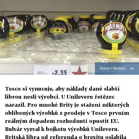
Autor ▪
Reuters
Tesco si vynucuje, aby náklady dané slabší
librou nesli výrobci. U Unileveru řetězec
narazil. Pro mnohé Brity je stažení některých
oblíbených výrobků z prodeje v Tesco prvním
reálným dopadem rozhodnutí opustit EU.
Bulvár vyzval k bojkotu výrobků Unileveru.
Britská libra od referenda o brexitu oslabila