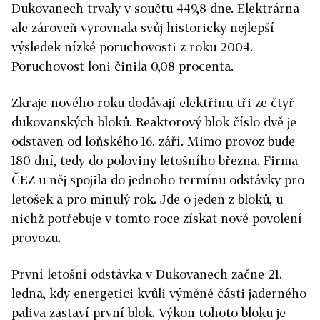
Dukovanech trvaly v součtu 449,8 dne. Elektrárna
ale zároveň vyrovnala svůj historicky nejlepší
výsledek nízké poruchovosti z roku 2004.
Poruchovost loni činila 0,08 procenta.
Zkraje nového roku dodávají elektřinu tři ze čtyř
dukovanských bloků. Reaktorový blok číslo dvě je
odstaven od loňského 16. září. Mimo provoz bude
180 dní, tedy do poloviny letošního března. Firma
ČEZ u něj spojila do jednoho termínu odstávky pro
letošek a pro minulý rok. Jde o jeden z bloků, u
nichž potřebuje v tomto roce získat nové povolení
provozu.
První letošní odstávka v Dukovanech začne 21.
ledna, kdy energetici kvůli výměně části jaderného
paliva zastaví první blok. Výkon tohoto bloku je