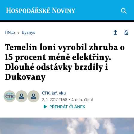
HN.cz
›
Byznys
Temelín loni vyrobil zhruba o
15 procent méně elektřiny.
Dlouhé odstávky brzdily i
Dukovany
ČTK
jsf
vku
,
,
2. 1. 2017 11:58 ▪ 4 min. čtení
PŘEHRÁT ČLÁNEK