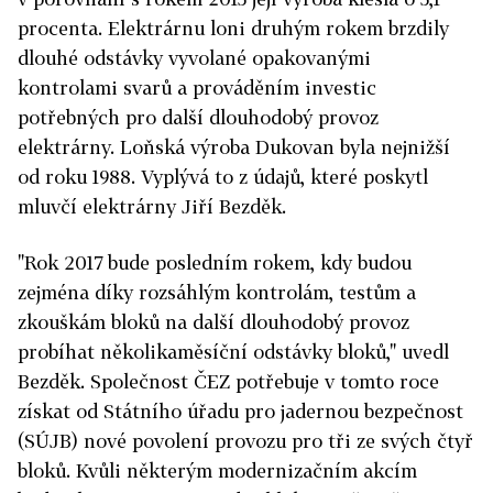
procenta. Elektrárnu loni druhým rokem brzdily
dlouhé odstávky vyvolané opakovanými
kontrolami svarů a prováděním investic
potřebných pro další dlouhodobý provoz
elektrárny. Loňská výroba Dukovan byla nejnižší
od roku 1988. Vyplývá to z údajů, které poskytl
mluvčí elektrárny Jiří Bezděk.
"Rok 2017 bude posledním rokem, kdy budou
zejména díky rozsáhlým kontrolám, testům a
zkouškám bloků na další dlouhodobý provoz
probíhat několikaměsíční odstávky bloků," uvedl
Bezděk. Společnost ČEZ potřebuje v tomto roce
získat od Státního úřadu pro jadernou bezpečnost
(SÚJB) nové povolení provozu pro tři ze svých čtyř
bloků. Kvůli některým modernizačním akcím