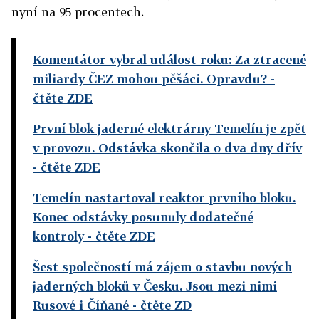
nyní na 95 procentech.
Komentátor vybral událost roku: Za ztracené
miliardy ČEZ mohou pěšáci. Opravdu?
-
čtěte ZDE
První blok jaderné elektrárny Temelín je zpět
v provozu. Odstávka skončila o dva dny dřív
- čtěte ZDE
Temelín nastartoval reaktor prvního bloku.
Konec odstávky posunuly dodatečné
kontroly
- čtěte ZDE
Šest společností má zájem o stavbu nových
jaderných bloků v Česku. Jsou mezi nimi
Rusové i Číňané
- čtěte ZD