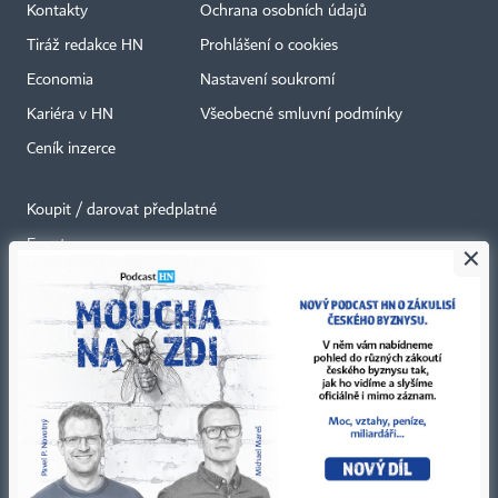
Kontakty
Ochrana osobních údajů
Tiráž redakce HN
Prohlášení o cookies
Economia
Nastavení soukromí
Kariéra v HN
Všeobecné smluvní podmínky
Ceník inzerce
Koupit / darovat předplatné
Eventy
×
Newslettery
RSS kanály
Autorská práva vykonává vydavatel. Bez písemného svolení vydavatele je
zakázáno jakékoli užití částí nebo celku díla, zejména rozmnožování a šíření
jakýmkoli způsobem, mechanickým nebo elektronickým, v českém nebo
jiném jazyce. Bez souhlasu vydavatele je zakázáno též rozmnožování
obsahu pro účely automatizované analýzy textů nebo dat
podle ustanovení § 39c autorského zákona.