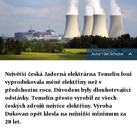
Autor ▪
Jan Schejbal
Největší česká Jaderná elektrárna Temelín loni
vyprodukovala méně elektřiny než v
předchozím roce. Důvodem byly dlouhotrvající
odstávky. Temelín přesto vyrobil ze všech
českých zdrojů nejvíce elektřiny. Výroba
Dukovan opět klesla na nejnižší minimum za
28 let.