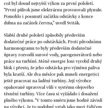
což byl dosud nejvyšší výkon za první pololetí.
"První půlrok jsme elektrárnu provozovali plynule.
Pomohlo i posunutí začátku odstávky z konce
dubna na začátek června," uvedl Sviták.
Slabší druhé pololetí způsobily především
dodatečné práce po odstávkách. Proti původnímu
harmonogramu to byly především dodatečné
úpravy rozvodů surové vody, parogenerátorů nebo
práce na turbíně. Méně energie loni vyrobil druhý
blok i přesto, že jeho odstávka pro výměnu paliva
byla kratší. Ale dva měsíce pak museli energetici
ještě pracovat na ladění turbíny. Její výrobce
opakovaně upravoval vůli v systému olejového
těsnění turbíny. Více času si vyžádalo i dosažení
plného výkonu. "V tomto směru jsme hodně závislí
na výrobci. Je to podobný vztah jako mezi řidičem