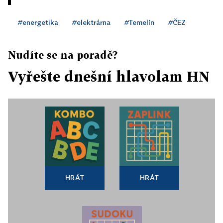
#energetika
#elektrárna
#Temelín
#ČEZ
Nudíte se na poradě?
Vyřešte dnešní hlavolam HN
HRÁT
HRÁT