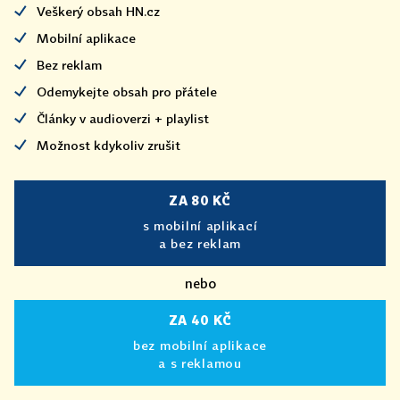
Veškerý obsah HN.cz
Mobilní aplikace
Bez reklam
Odemykejte obsah pro přátele
Články v audioverzi + playlist
Možnost kdykoliv zrušit
ZA 80 KČ
s mobilní aplikací
a bez reklam
nebo
ZA 40 KČ
bez mobilní aplikace
a s reklamou