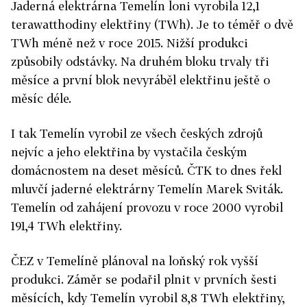
Jaderná elektrárna Temelín loni vyrobila 12,1
terawatthodiny elektřiny (TWh). Je to téměř o dvě
TWh méně než v roce 2015. Nižší produkci
způsobily odstávky. Na druhém bloku trvaly tři
měsíce a první blok nevyráběl elektřinu ještě o
měsíc déle.
I tak Temelín vyrobil ze všech českých zdrojů
nejvíc a jeho elektřina by vystačila českým
domácnostem na deset měsíců. ČTK to dnes řekl
mluvčí jaderné elektrárny Temelín Marek Sviták.
Temelín od zahájení provozu v roce 2000 vyrobil
191,4 TWh elektřiny.
ČEZ v Temelíně plánoval na loňský rok vyšší
produkci. Záměr se podařil plnit v prvních šesti
měsících, kdy Temelín vyrobil 8,8 TWh elektřiny,