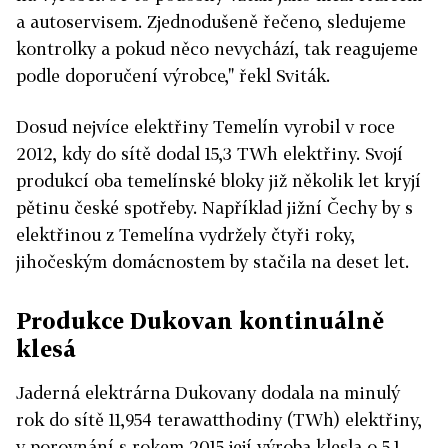
a autoservisem. Zjednodušeně řečeno, sledujeme
kontrolky a pokud něco nevychází, tak reagujeme
podle doporučení výrobce," řekl Sviták.
Dosud nejvíce elektřiny Temelín vyrobil v roce
2012, kdy do sítě dodal 15,3 TWh elektřiny. Svojí
produkcí oba temelínské bloky již několik let kryjí
pětinu české spotřeby. Například jižní Čechy by s
elektřinou z Temelína vydržely čtyři roky,
jihočeským domácnostem by stačila na deset let.
Produkce Dukovan kontinuálně
klesá
Jaderná elektrárna Dukovany dodala na minulý
rok do sítě 11,954 terawatthodiny (TWh) elektřiny,
v porovnání s rokem 2015 její výroba klesla o 5,1