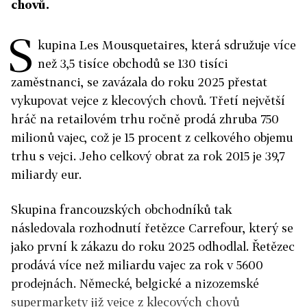
chovů.
S
kupina Les Mousquetaires, která sdružuje více
než 3,5 tisíce obchodů se 130 tisíci
zaměstnanci, se zavázala do roku 2025 přestat
vykupovat vejce z klecových chovů. Třetí největší
hráč na retailovém trhu ročně prodá zhruba 750
milionů vajec, což je 15 procent z celkového objemu
trhu s vejci. Jeho celkový obrat za rok 2015 je 39,7
miliardy eur.
Skupina francouzských obchodníků tak
následovala rozhodnutí řetězce Carrefour, který se
jako první k zákazu do roku 2025 odhodlal. Řetězec
prodává více než miliardu vajec za rok v 5600
prodejnách. Německé, belgické a nizozemské
supermarkety již vejce z klecových chovů