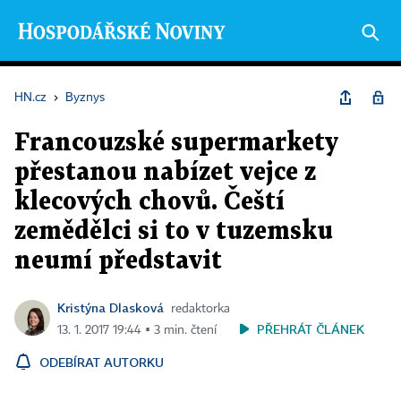
HN.cz
›
Byznys
Francouzské supermarkety
přestanou nabízet vejce z
klecových chovů. Čeští
zemědělci si to v tuzemsku
neumí představit
Kristýna Dlasková
redaktorka
PŘEHRÁT ČLÁNEK
13. 1. 2017 19:44 ▪ 3 min. čtení
ODEBÍRAT AUTORKU