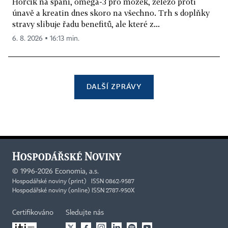
Hořčík na spaní, omega-3 pro mozek, železo proti
únavě a kreatin dnes skoro na všechno. Trh s doplňky
stravy slibuje řadu benefitů, ale které z...
6. 8. 2026 ▪ 16:13 min.
DALŠÍ ZPRÁVY
©
1996-2026
Economia, a.s.
Hospodářské noviny (print) ISSN 0862-9587
Hospodářské noviny (online) ISSN 2787-950X
Certifikováno
Sledujte nás