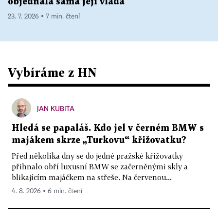
objednala sama její vláda
23. 7. 2026 ▪ 7 min. čtení
Vybíráme z HN
JAN KUBITA
Hledá se papaláš. Kdo jel v černém BMW s
majákem skrze „Turkovu“ křižovatku?
Před několika dny se do jedné pražské křižovatky
přihnalo obří luxusní BMW se začerněnými skly a
blikajícím majáčkem na střeše. Na červenou...
4. 8. 2026 ▪ 6 min. čtení