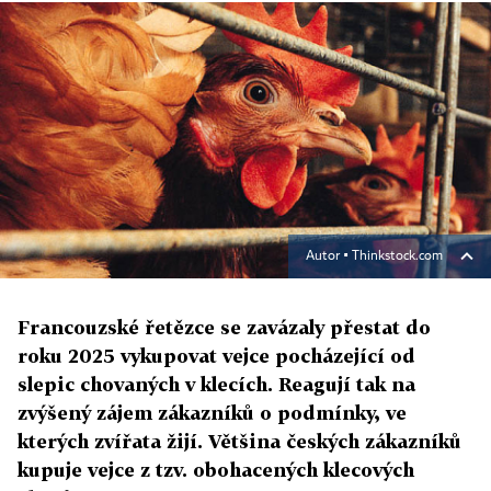
Autor ▪
Thinkstock.com
Francouzské řetězce se zavázaly přestat do
roku 2025 vykupovat vejce pocházející od
slepic chovaných v klecích. Reagují tak na
zvýšený zájem zákazníků o podmínky, ve
kterých zvířata žijí. Většina českých zákazníků
kupuje vejce z tzv. obohacených klecových