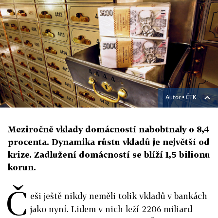
Autor ▪
ČTK
Meziročně vklady domácností nabobtnaly o 8,4
procenta. Dynamika růstu vkladů je největší od
krize. Zadlužení domácností se blíží 1,5 bilionu
korun.
Č
eši ještě nikdy neměli tolik vkladů v bankách
jako nyní. Lidem v nich leží 2206 miliard