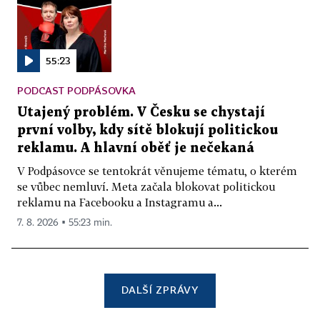
55:23
PODCAST PODPÁSOVKA
Utajený problém. V Česku se chystají
první volby, kdy sítě blokují politickou
reklamu. A hlavní oběť je nečekaná
V Podpásovce se tentokrát věnujeme tématu, o kterém
se vůbec nemluví. Meta začala blokovat politickou
reklamu na Facebooku a Instagramu a...
7. 8. 2026 ▪ 55:23 min.
DALŠÍ ZPRÁVY