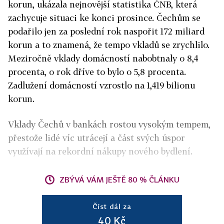
korun, ukázala nejnovější statistika ČNB, která
zachycuje situaci ke konci prosince. Čechům se
podařilo jen za poslední rok naspořit 172 miliard
korun a to znamená, že tempo vkladů se zrychlilo.
Meziročně vklady domácností nabobtnaly o 8,4
procenta, o rok dříve to bylo o 5,8 procenta.
Zadlužení domácností vzrostlo na 1,419 bilionu
korun.
Vklady Čechů v bankách rostou vysokým tempem,
přestože lidé víc utrácejí a část svých úspor
využívají na rekordní nákupy nového bydlení.
ZBÝVÁ VÁM JEŠTĚ 80 % ČLÁNKU
Číst dál za
40 Kč