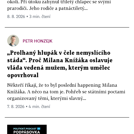
okolí. Při útoku zahynul tříletý chlapec se svými
prarodiči. Jeho rodiče a patnáctiletý...
8. 8. 2026 ▪ 3 min. čtení
PETR HONZEJK
„Prolhaný hlupák v čele nemyslícího
stáda“. Proč Milana Knížáka oslavuje
vláda vedená mužem, kterým umělec
opovrhoval
Někteří říkají, že to byl poslední happening Milana
Knížáka. A něco na tom je. Pohřeb se státními poctami
organizovaný těmi, kterými slavný...
7. 8. 2026 ▪ 4 min. čtení