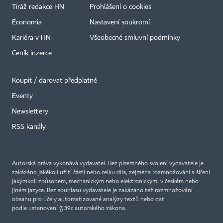
Tiráž redakce HN
Prohlášení o cookies
Economia
Nastavení soukromí
Kariéra v HN
Všeobecné smluvní podmínky
Ceník inzerce
Koupit / darovat předplatné
Eventy
Newslettery
×
RSS kanály
Autorská práva vykonává vydavatel. Bez písemného svolení vydavatele je
zakázáno jakékoli užití částí nebo celku díla, zejména rozmnožování a šíření
jakýmkoli způsobem, mechanickým nebo elektronickým, v českém nebo
jiném jazyce. Bez souhlasu vydavatele je zakázáno též rozmnožování
obsahu pro účely automatizované analýzy textů nebo dat
podle ustanovení § 39c autorského zákona.