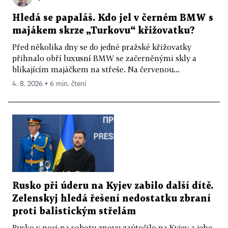
Hledá se papaláš. Kdo jel v černém BMW s
majákem skrze „Turkovu“ křižovatku?
Před několika dny se do jedné pražské křižovatky
přihnalo obří luxusní BMW se začerněnými skly a
blikajícím majáčkem na střeše. Na červenou...
4. 8. 2026 ▪ 6 min. čtení
Rusko při úderu na Kyjev zabilo další dítě.
Zelenskyj hledá řešení nedostatku zbraní
proti balistickým střelám
Rusko v noci na sobotu znovu zaútočilo na Kyjev a jeho