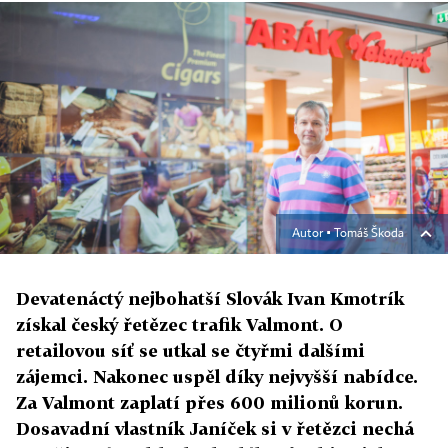
Autor ▪
Tomáš Škoda
Devatenáctý nejbohatší Slovák Ivan Kmotrík
získal český řetězec trafik Valmont. O
retailovou síť se utkal se čtyřmi dalšími
zájemci. Nakonec uspěl díky nejvyšší nabídce.
Za Valmont zaplatí přes 600 milionů korun.
Dosavadní vlastník Janíček si v řetězci nechá