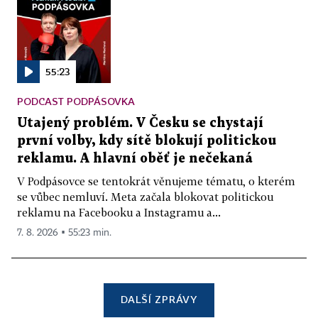
55:23
PODCAST PODPÁSOVKA
Utajený problém. V Česku se chystají
první volby, kdy sítě blokují politickou
reklamu. A hlavní oběť je nečekaná
V Podpásovce se tentokrát věnujeme tématu, o kterém
se vůbec nemluví. Meta začala blokovat politickou
reklamu na Facebooku a Instagramu a...
7. 8. 2026 ▪ 55:23 min.
DALŠÍ ZPRÁVY