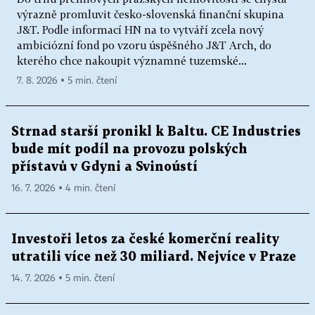
výrazně promluvit česko-slovenská finanční skupina
J&T. Podle informací HN na to vytváří zcela nový
ambiciózní fond po vzoru úspěšného J&T Arch, do
kterého chce nakoupit významné tuzemské...
7. 8. 2026 ▪ 5 min. čtení
Strnad starší pronikl k Baltu. CE Industries
bude mít podíl na provozu polských
přístavů v Gdyni a Svinoústí
16. 7. 2026 ▪ 4 min. čtení
Investoři letos za české komerční reality
utratili více než 30 miliard. Nejvíce v Praze
14. 7. 2026 ▪ 5 min. čtení