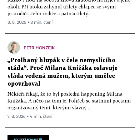
okolí. Při útoku zahynul tříletý chlapec se svými
prarodiči. Jeho rodiče a patnáctiletý...
8. 8. 2026 ▪ 3 min. čtení
PETR HONZEJK
„Prolhaný hlupák v čele nemyslícího
stáda“. Proč Milana Knížáka oslavuje
vláda vedená mužem, kterým umělec
opovrhoval
Někteří říkají, že to byl poslední happening Milana
Knížáka. A něco na tom je. Pohřeb se státními poctami
organizovaný těmi, kterými slavný...
7. 8. 2026 ▪ 4 min. čtení