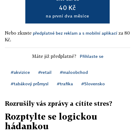
40 Kč
na první dva měsíce
Nebo zkuste
za 80
předplatné bez reklam a s mobilní aplikací
Kč.
Máte již předplatné?
Přihlaste se
#akvizice
#retail
#maloobchod
#tabákový průmysl
#trafika
#Slovensko
Rozrušily vás zprávy a cítíte stres?
Rozptylte se logickou
hádankou