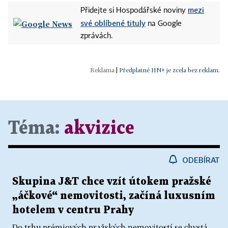
mezi
Přidejte si Hospodářské noviny
své oblíbené tituly
na Google
zprávách.
|
Předplatné HN+ je zcela bez reklam.
Téma:
akvizice
ODEBÍRAT
Skupina J&T chce vzít útokem pražské
„áčkové“ nemovitosti, začíná luxusním
hotelem v centru Prahy
Do trhu prémiových pražských nemovitostí se chystá