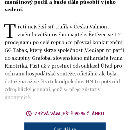
menšinový podíl a bude dále působit v jeho
vedení.
T
řetí největší síť trafik v Česku Valmont
změnila většinového majitele. Řetězec se 112
prodejnami po celé republice převzal konkurenční
GG Tabák, který skrze společnost Mediaprint patří
do skupiny Grafobal slovenského miliardáře Ivana
Kmotríka. Fúzi už v prosinci odsouhlasil Úřad pro
ochranu hospodářské soutěže, oficiálně ale byla
dotažena až ve čtvrtek odpoledne. HN to potvrdil
zdroj blízký jednání, jenž si přeje zůstat v
anonymitě.
ZBÝVÁ VÁM JEŠTĚ 90 % ČLÁNKU
Číst dál za