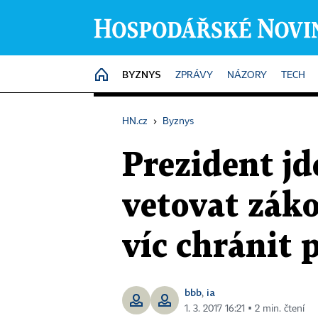
BYZNYS
HOME
ZPRÁVY
NÁZORY
TECH
HN.cz
›
Byznys
Prezident jd
vetovat záko
víc chránit 
bbb
ia
,
1. 3. 2017 16:21 ▪ 2 min. čtení