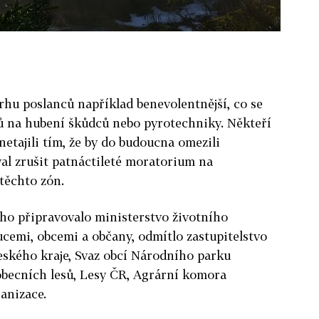
rhu poslanců například benevolentnější, co se
dů na hubení škůdců nebo pyrotechniky. Někteří
netajili tím, že by do budoucna omezili
al zrušit patnáctileté moratorium na
těchto zón.
ho připravovalo ministerstvo životního
ucemi, obcemi a občany, odmítlo zastupitelstvo
eského kraje, Svaz obcí Národního parku
obecních lesů, Lesy ČR, Agrární komora
anizace.