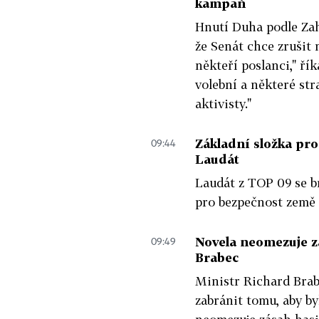
kampaň
Hnutí Duha podle Za
že Senát chce zrušit 
někteří poslanci," ří
volební a některé str
aktivisty."
Základní složka pro
09:44
Laudát
Laudát z TOP 09 se br
pro bezpečnost země a
Novela neomezuje z
09:49
Brabec
Ministr Richard Brab
zabránit tomu, aby by