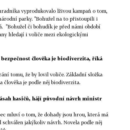
hradníka vyprodukovalo lživou kampaň o tom,
národní parky. "Bohužel na to přistoupili i
ká. "Bohužel či bohudík je před námi období
any hledají i voliče mezi ekologickými
 bezpečnost člověka je biodiverzita, říká
ání tomu, že by lovil voliče. Základní složka
 člověka je podle něj biodiverzita.
ásah hasičů, hájí původní návrh ministr
ec mluví o tom, že dohady jsou hrou, která má
l schválen jakýkoliv návrh. Novela podle něj