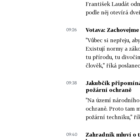
František Laudát odm
podle něj otevírá dv
Votava: Zachovejme 
09:26
"Vůbec si nepřeju, aby
Existují normy a zák
tu přírodu, tu divočin
člověk," říká poslane
Jakubčík připomíná,
09:38
požární ochraně
"Na území národního 
ochraně. Proto tam m
požární techniku," ří
Zahradník mluví o 
09:40