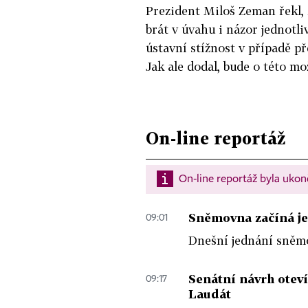
Prezident Miloš Zeman řekl, 
brát v úvahu i názor jednotliv
ústavní stížnost v případě 
Jak ale dodal, bude o této mo
On-line reportáž
On-line reportáž byla uko
Sněmovna začíná j
09:01
Dnešní jednání sněmo
Senátní návrh otev
09:17
Laudát