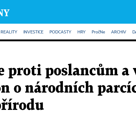
REALITY
INVESTICE
PODCASTY
HRY
PročNe
ARCHIV
D
e proti poslancům a 
n o národních parcí
přírodu