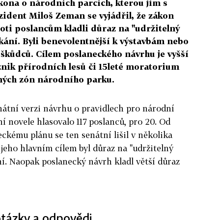
kona o národních parcích, kterou jim s
zident Miloš Zeman se vyjádřil, že zákon
oti poslancům kladli důraz na "udržitelný
ikání. Byli benevolentnější k výstavbám nebo
 škůdců. Cílem poslaneckého návrhu je vyšší
znik přírodních lesů či 15leté moratorium
ných zón národního parku.
nátní verzi návrhu o pravidlech pro národní
ní novele hlasovalo 117 poslanců, pro 20. Od
ckému plánu se ten senátní lišil v několika
jeho hlavním cílem byl důraz na "udržitelný
ní. Naopak poslanecký návrh kladl větší důraz
otázky a odpovědi