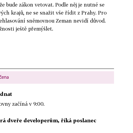
že bude zákon vetovat. Podle něj je nutné se
ých krajů, ne se snažit vše řídit z Prahy.
Pro
přehlasování sněmovnou Zeman nevidí důvod.
žnosti ještě přemýšlet.
nčena
ednat
vny začíná v 9:00.
írá dveře developerům, říká poslanec