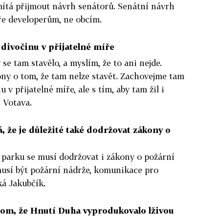
ítá přijmout návrh senátorů. Senátní návrh
eře developerům, ne obcím.
divočinu v přijatelné míře
 se tam stavělo, a myslím, že to ani nejde.
ony o tom, že tam nelze stavět. Zachovejme tam
u v přijatelné míře, ale s tím, aby tam žil i
c Votava.
 že je důležité také dodržovat zákony o
parku se musí dodržovat i zákony o požární
usí být požární nádrže, komunikace pro
ká Jakubčík.
tom, že Hnutí Duha vyprodukovalo lživou