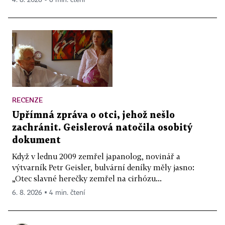
4. 8. 2026 ▪ 6 min. čtení
RECENZE
Upřímná zpráva o otci, jehož nešlo
zachránit. Geislerová natočila osobitý
dokument
Když v lednu 2009 zemřel japanolog, novinář a
výtvarník Petr Geisler, bulvární deníky měly jasno:
„Otec slavné herečky zemřel na cirhózu...
6. 8. 2026 ▪ 4 min. čtení