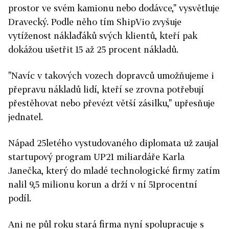
prostor ve svém kamionu nebo dodávce," vysvětluje
Dravecký. Podle něho tím ShipVio zvyšuje
vytíženost náklaďáků svých klientů, kteří pak
dokážou ušetřit 15 až 25 procent nákladů.
"Navíc v takových vozech dopravců umožňujeme i
přepravu nákladů lidí, kteří se zrovna potřebují
přestěhovat nebo převézt větší zásilku," upřesňuje
jednatel.
Nápad 25letého vystudovaného diplomata už zaujal
startupový program UP21 miliardáře Karla
Janečka, který do mladé technologické firmy zatím
nalil 9,5 milionu korun a drží v ní 51procentní
podíl.
Ani ne půl roku stará firma nyní spolupracuje s