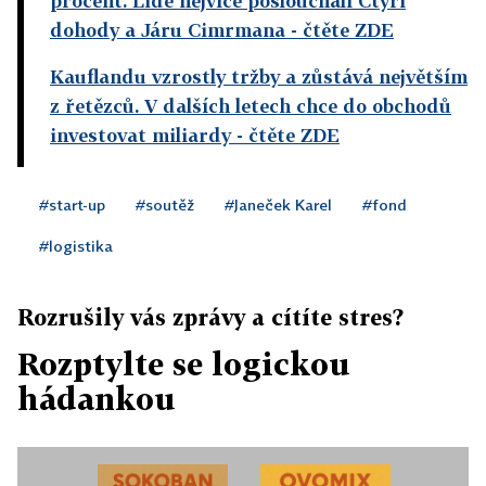
procent. Lidé nejvíce poslouchali Čtyři
dohody a Járu Cimrmana
- čtěte ZDE
Kauflandu vzrostly tržby a zůstává největším
z řetězců. V dalších letech chce do obchodů
investovat miliardy
- čtěte ZDE
#start-up
#soutěž
#Janeček Karel
#fond
#logistika
Rozrušily vás zprávy a cítíte stres?
Rozptylte se logickou
hádankou