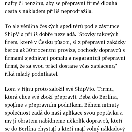
nafty či benzinu, aby se přepravní firmě dlouhá
cesta s nákladem příliš neprodražila.
To ale většina českých speditérů podle zástupce
ShipVia příliš dobře nezvládá. "Stovky takových
firem, které v Česku působí, si z přepravní zakázky
berou až 30procentní provize, obchody dopravců s
firmami sjednávají pomalu a negarantují přepravní
firmě, že za svou práci dostane včas zaplaceno,"
říká mladý podnikatel.
Loni v říjnu proto založil své ShipVio. "Firmu,
která chce své zboží přepravit třeba do Berlína,
spojíme s přepravním podnikem. Během minuty
společnost zadá do naší aplikace svou poptávku a
my jí obratem nabídneme několik dopravců, kteří
se do Berlína chystají a kteří mají volný nákladový