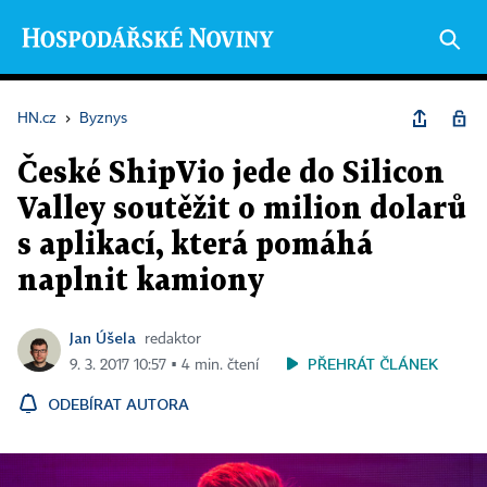
HN.cz
›
Byznys
České ShipVio jede do Silicon
Valley soutěžit o milion dolarů
s aplikací, která pomáhá
naplnit kamiony
Jan Úšela
redaktor
PŘEHRÁT ČLÁNEK
9. 3. 2017 10:57 ▪ 4 min. čtení
ODEBÍRAT AUTORA