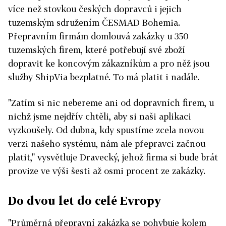
více než stovkou českých dopravců i jejich
tuzemským sdružením ČESMAD Bohemia.
Přepravním firmám domlouvá zakázky u 350
tuzemských firem, které potřebují své zboží
dopravit ke koncovým zákazníkům a pro něž jsou
služby ShipVia bezplatné. To má platit i nadále.
"Zatím si nic nebereme ani od dopravních firem, u
nichž jsme nejdřív chtěli, aby si naši aplikaci
vyzkoušely. Od dubna, kdy spustíme zcela novou
verzi našeho systému, nám ale přepravci začnou
platit," vysvětluje Dravecký, jehož firma si bude brát
provize ve výši šesti až osmi procent ze zakázky.
Do dvou let do celé Evropy
"Průměrná přepravní zakázka se pohybuje kolem