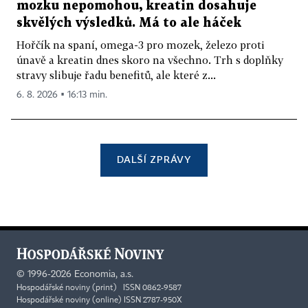
mozku nepomohou, kreatin dosahuje
skvělých výsledků. Má to ale háček
Hořčík na spaní, omega-3 pro mozek, železo proti
únavě a kreatin dnes skoro na všechno. Trh s doplňky
stravy slibuje řadu benefitů, ale které z...
6. 8. 2026 ▪ 16:13 min.
DALŠÍ ZPRÁVY
©
1996-2026
Economia, a.s.
Hospodářské noviny (print) ISSN 0862-9587
Hospodářské noviny (online) ISSN 2787-950X