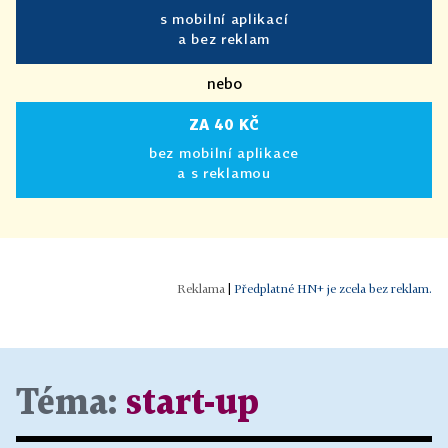
s mobilní aplikací
a bez reklam
nebo
ZA 40 KČ
bez mobilní aplikace
a s reklamou
|
Předplatné HN+ je zcela bez reklam.
Téma:
start-up