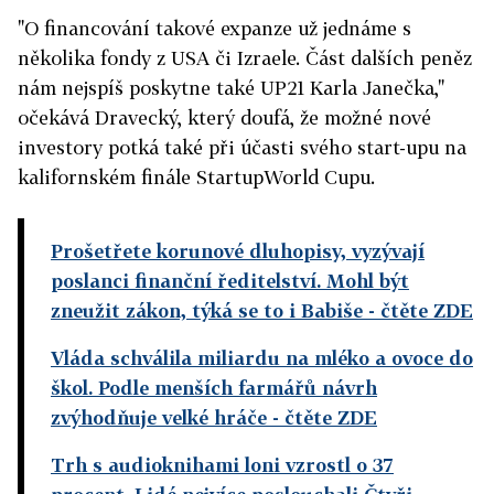
"O financování takové expanze už jednáme s
několika fondy z USA či Izraele. Část dalších peněz
nám nejspíš poskytne také UP21 Karla Janečka,"
očekává Dravecký, který doufá, že možné nové
investory potká také při účasti svého start-upu na
kalifornském finále StartupWorld Cupu.
Prošetřete korunové dluhopisy, vyzývají
poslanci finanční ředitelství. Mohl být
zneužit zákon, týká se to i Babiše
- čtěte ZDE
Vláda schválila miliardu na mléko a ovoce do
škol. Podle menších farmářů návrh
zvýhodňuje velké hráče
- čtěte ZDE
Trh s audioknihami loni vzrostl o 37