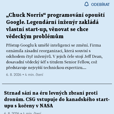
ODEBÍRAT
„Chuck Norris“ programování opouští
Google. Legendární inženýr zakládá
vlastní start-up, věnovat se chce
vědeckým problémům
Přístup Googlu k umělé inteligenci se změní. Firma
oznámila zásadní reorganizaci, která souvisí s
odchodem čtyř inženýrů. V jejich čele stojí Jeff Dean,
dosavadní vědecký šéf s titulem Senior Fellow, což
představuje nejvyšší technickou expertizu....
6. 8. 2026 ▪ 4 min. čtení
Strnad sází na éru levných zbraní proti
dronům. CSG vstupuje do kanadského start-
upu s kořeny v NASA
6. 8. 2026 ▪ 4 min. čtení