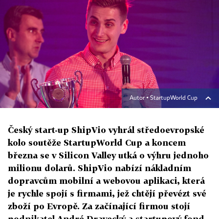
Autor ▪
StartupWorld Cup
Český start-up ShipVio vyhrál středoevropské
kolo soutěže StartupWorld Cup a koncem
března se v Silicon Valley utká o výhru jednoho
milionu dolarů. ShipVio nabízí nákladním
dopravcům mobilní a webovou aplikaci, která
je rychle spojí s firmami, jež chtějí převézt své
zboží po Evropě. Za začínající firmou stojí
podnikatel André Dravecký a startupový fond