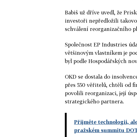
Babiš už dříve uvedl, že Pri
investoři nepředložili takov
schválení reorganizačního pl
Společnost EP Industries úda
většinovým vlastníkem je po
byl podle Hospodářských nov
OKD se dostala do insolvence
přes 550 věřitelů, chtěli od 
povolili reorganizaci, její ús
strategického partnera.
Přijměte technologii, al
pražském summitu DOT