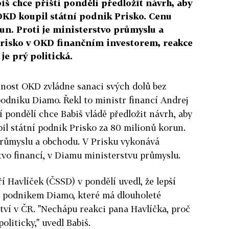
iš chce příští pondělí předložit návrh, aby
KD koupil státní podnik Prisko. Cenu
un. Proti je ministerstvo průmyslu a
Prisko v OKD finančním investorem, reakce
e prý politická.
nost OKD zvládne sanaci svých dolů bez
odniku Diamo. Řekl to ministr financí Andrej
í pondělí chce Babiš vládě předložit návrh, aby
pil státní podnik Prisko za 80 milionů korun.
průmyslu a obchodu. V Prisku vykonává
vo financí, v Diamu ministerstvu průmyslu.
í Havlíček (ČSSD) v pondělí uvedl, že lepší
m podnikem Diamo, které má dlouholeté
tví v ČR. "Nechápu reakci pana Havlíčka, proč
politicky," uvedl Babiš.