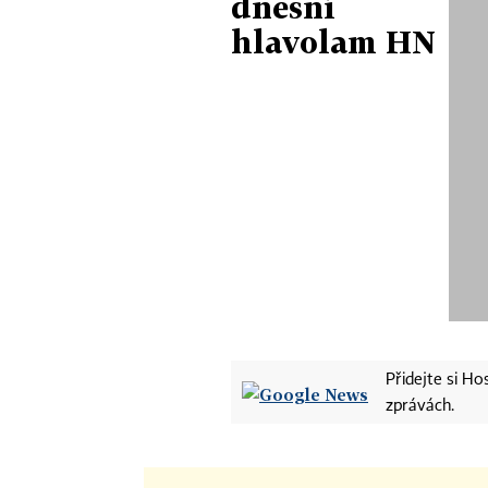
dnešní
hlavolam HN
Přidejte si H
zprávách.