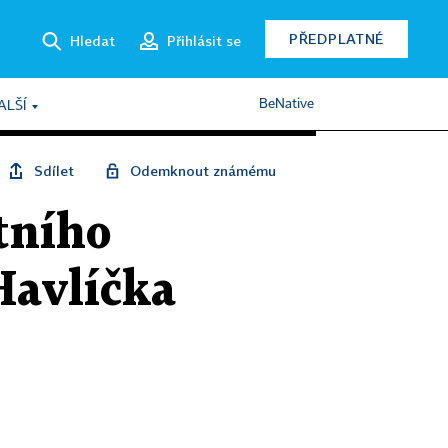
PŘEDPLATNÉ
Hledat
Přihlásit se
BeNative
ALŠÍ
Sdílet
Odemknout známému
tního
Havlíčka