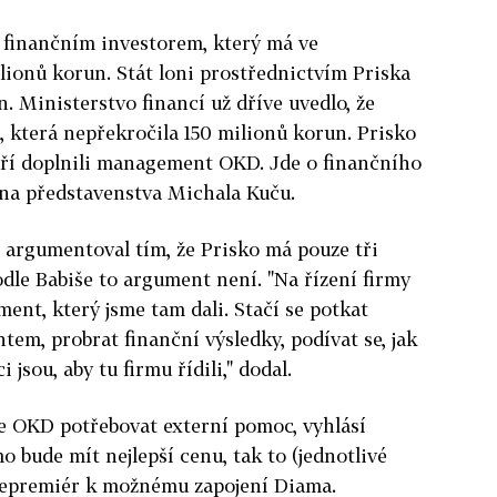
D finančním investorem, který má ve
lionů korun. Stát loni prostřednictvím Priska
. Ministerstvo financí už dříve uvedlo, že
, která nepřekročila 150 milionů korun. Prisko
teří doplnili management OKD. Jde o finančního
ena představenstva Michala Kuču.
 argumentoval tím, že Prisko má pouze tři
le Babiše to argument není. "Na řízení firmy
ent, který jsme tam dali. Stačí se potkat
m, probrat finanční výsledky, podívat se, jak
 jsou, aby tu firmu řídili," dodal.
de OKD potřebovat externí pomoc, vyhlásí
 bude mít nejlepší cenu, tak to (jednotlivé
icepremiér k možnému zapojení Diama.