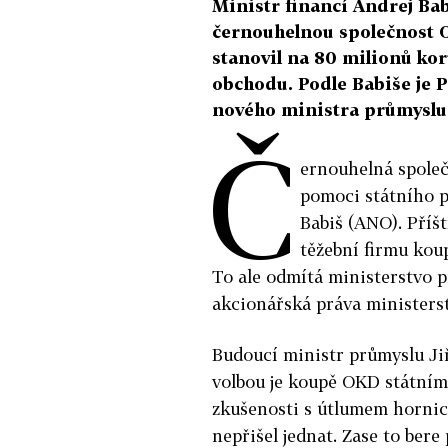
Ministr financí Andrej Bab
černouhelnou společnost O
stanovil na 80 milionů kor
obchodu. Podle Babiše je 
nového ministra průmyslu j
Č
ernouhelná společ
pomoci státního p
Babiš (ANO). Příšt
těžební firmu kou
To ale odmítá ministerstvo 
akcionářská práva ministerst
Budoucí ministr průmyslu Jiř
volbou je koupě OKD státní
zkušenosti s útlumem hornic
nepřišel jednat. Zase to bere 