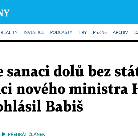
REALITY
INVESTICE
PODCASTY
HRY
PročNe
ARCHIV
D
 sanaci dolů bez stá
ci nového ministra 
hlásil Babiš
PŘEHRÁT ČLÁNEK