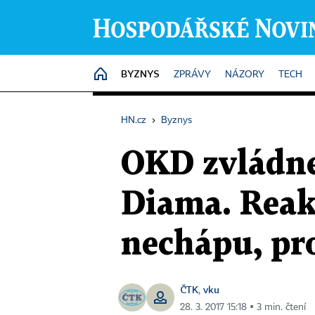
BYZNYS
HOME
ZPRÁVY
NÁZORY
TECH
HN.cz
›
Byznys
OKD zvládne
Diama. Reak
nechápu, pro
ČTK
vku
,
28. 3. 2017 15:18 ▪ 3 min. čtení