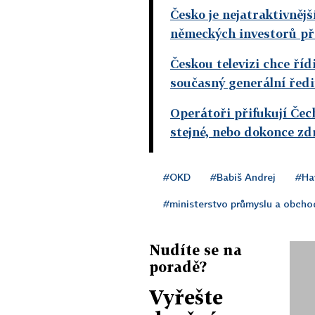
Česko je nejatraktivnějš
německých investorů př
Českou televizi chce říd
současný generální ředi
Operátoři přifukují Čec
stejné, nebo dokonce zd
#OKD
#Babiš Andrej
#Hav
#ministerstvo průmyslu a obcho
Nudíte se na
poradě?
Vyřešte