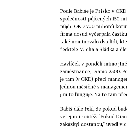
Podle Babiše je Prisko v OK
společnosti půjčených 150 mi
půjčil OKD 700 milionů korun
firma dosud vyčerpala částku
také nominovalo dva lidi, k
ředitele Michala Sládka a čl
Havlíček v pondělí mimo jiné
zaměstnance, Diamo 2500. Pod
je tam (v OKD) přeci managem
jednou měsíčně s managemente
jim to funguje. Na to tam přeci
Babiš dále řekl, že pokud bu
veřejnou soutěž. "Pokud Diamo
zakázky) dostanou," uvedl v