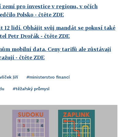
í zemí pro investice v regionu, v očích
edčilo Polsko
- čtěte ZDE
it 12 lidí. Obhájit svůj mandát se pokusí také
tel Petr Dvořák
- čtěte ZDE
hům mobilní data. Ceny tarifů ale zůstávají
ražují
- čtěte ZDE
líček Jiří
#ministerstvo financí
du
#těžařský průmysl