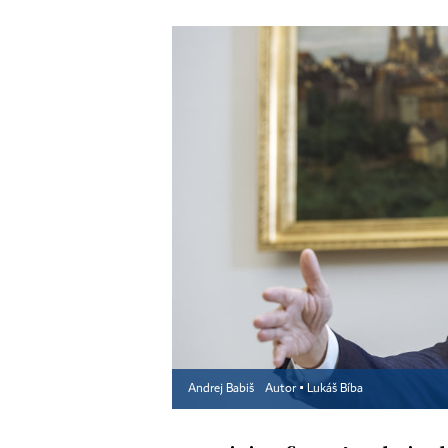
Andrej Babiš
Autor ▪
Lukáš Bíba