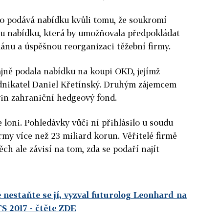
sko podává nabídku kvůli tomu, že soukromí
ou nabídku, která by umožňovala předpokládat
ánu a úspěšnou reorganizaci těžební firmy.
jně podala nabídku na koupi OKD, jejímž
dnikatel Daniel Křetínský. Druhým zájemcem
in zahraniční hedgeový fond.
 loni. Pohledávky vůči ní přihlásilo u soudu
firmy více než 23 miliard korun. Věřitelé firmě
pěch ale závisí na tom, zda se podaří najít
e nestaňte se jí, vyzval futurolog Leonhard na
S 2017
- čtěte ZDE