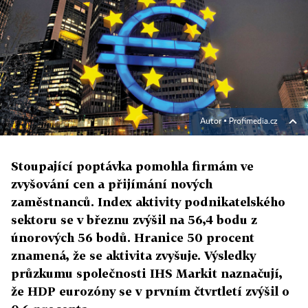
Autor ▪
Profimedia.cz
Stoupající poptávka pomohla firmám ve
zvyšování cen a přijímání nových
zaměstnanců. Index aktivity podnikatelského
sektoru se v březnu zvýšil na 56,4 bodu z
únorových 56 bodů. Hranice 50 procent
znamená, že se aktivita zvyšuje. Výsledky
průzkumu společnosti IHS Markit naznačují,
že HDP eurozóny se v prvním čtvrtletí zvýšil o