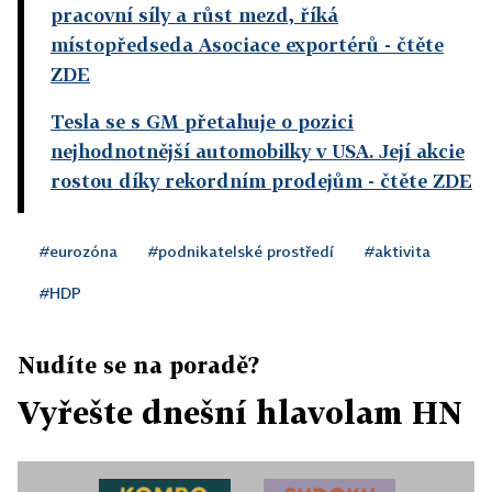
pracovní síly a růst mezd, říká
místopředseda Asociace exportérů
- čtěte
ZDE
Tesla se s GM přetahuje o pozici
nejhodnotnější automobilky v USA. Její akcie
rostou díky rekordním prodejům
- čtěte ZDE
#eurozóna
#podnikatelské prostředí
#aktivita
#HDP
Nudíte se na poradě?
Vyřešte dnešní hlavolam HN