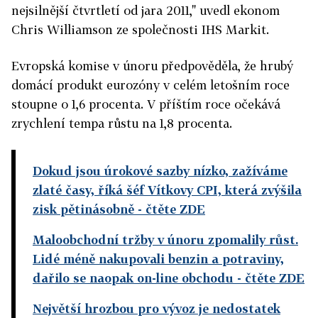
nejsilnější čtvrtletí od jara 2011," uvedl ekonom
Chris Williamson ze společnosti IHS Markit.
Evropská komise v únoru předpověděla, že hrubý
domácí produkt eurozóny v celém letošním roce
stoupne o 1,6 procenta. V příštím roce očekává
zrychlení tempa růstu na 1,8 procenta.
Dokud jsou úrokové sazby nízko, zažíváme
zlaté časy, říká šéf Vítkovy CPI, která zvýšila
zisk pětinásobně
- čtěte ZDE
Maloobchodní tržby v únoru zpomalily růst.
Lidé méně nakupovali benzin a potraviny,
dařilo se naopak on-line obchodu
- čtěte ZDE
Největší hrozbou pro vývoz je nedostatek