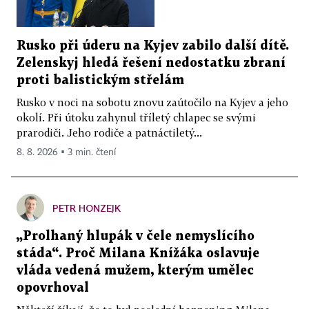
Rusko při úderu na Kyjev zabilo další dítě.
Zelenskyj hledá řešení nedostatku zbraní
proti balistickým střelám
Rusko v noci na sobotu znovu zaútočilo na Kyjev a jeho
okolí. Při útoku zahynul tříletý chlapec se svými
prarodiči. Jeho rodiče a patnáctiletý...
8. 8. 2026 ▪ 3 min. čtení
PETR HONZEJK
„Prolhaný hlupák v čele nemyslícího
stáda“. Proč Milana Knížáka oslavuje
vláda vedená mužem, kterým umělec
opovrhoval