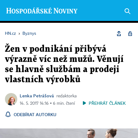
HN.cz
›
Byznys
Žen v podnikání přibývá
výrazně víc než mužů. Věnují
se hlavně službám a prodeji
vlastních výrobků
Lenka Petrášová
redaktorka
PŘEHRÁT ČLÁNEK
14. 5. 2017 14:16 ▪ 6 min. čtení
ODEBÍRAT AUTORKU