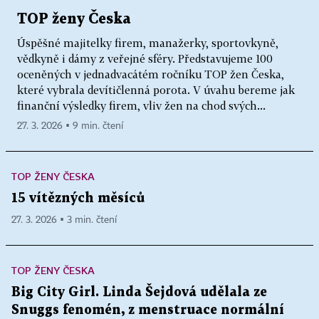
TOP ženy Česka
Úspěšné majitelky firem, manažerky, sportovkyně,
vědkyně i dámy z veřejné sféry. Představujeme 100
oceněných v jednadvacátém ročníku TOP žen Česka,
které vybrala devítičlenná porota. V úvahu bereme jak
finanční výsledky firem, vliv žen na chod svých...
27. 3. 2026 ▪ 9 min. čtení
TOP ŽENY ČESKA
15 vítězných měsíců
27. 3. 2026 ▪ 3 min. čtení
TOP ŽENY ČESKA
Big City Girl. Linda Šejdová udělala ze
Snuggs fenomén, z menstruace normální