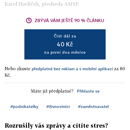
Karel Havlíček, předseda AMSP.
ZBÝVÁ VÁM JEŠTĚ 90 % ČLÁNKU
Číst dál za
40 Kč
na první dva měsíce
Nebo zkuste
za 80
předplatné bez reklam a s mobilní aplikací
Kč.
Máte již předplatné?
Přihlaste se
#podnikatelky
#živnostníci
#zaměstnavatel
Rozrušily vás zprávy a cítíte stres?