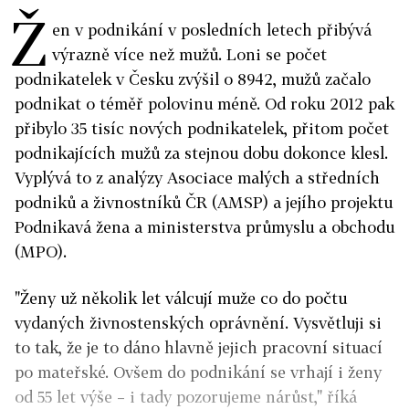
Ž
en v podnikání v posledních letech přibývá
výrazně více než mužů. Loni se počet
podnikatelek v Česku zvýšil o 8942, mužů začalo
podnikat o téměř polovinu méně. Od roku 2012 pak
přibylo 35 tisíc nových podnikatelek, přitom počet
podnikajících mužů za stejnou dobu dokonce klesl.
Vyplývá to z analýzy Asociace malých a středních
podniků a živnostníků ČR (AMSP) a jejího projektu
Podnikavá žena a ministerstva průmyslu a obchodu
(MPO).
"Ženy už několik let válcují muže co do počtu
vydaných živnostenských oprávnění. Vysvětluji si
to tak, že je to dáno hlavně jejich pracovní situací
po mateřské. Ovšem do podnikání se vrhají i ženy
od 55 let výše – i tady pozorujeme nárůst," říká