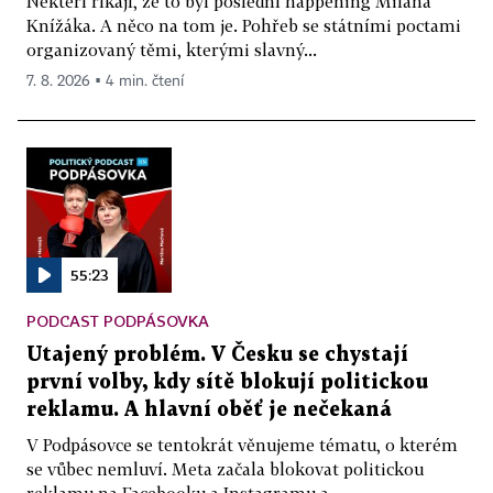
Někteří říkají, že to byl poslední happening Milana
Knížáka. A něco na tom je. Pohřeb se státními poctami
organizovaný těmi, kterými slavný...
7. 8. 2026 ▪ 4 min. čtení
55:23
PODCAST PODPÁSOVKA
Utajený problém. V Česku se chystají
první volby, kdy sítě blokují politickou
reklamu. A hlavní oběť je nečekaná
V Podpásovce se tentokrát věnujeme tématu, o kterém
se vůbec nemluví. Meta začala blokovat politickou
reklamu na Facebooku a Instagramu a...