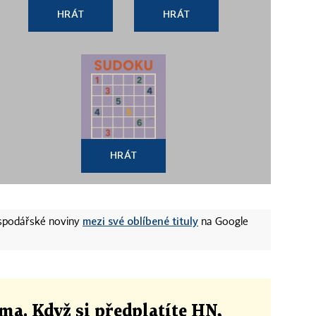
HRÁT
HRÁT
HRÁT
mezi své oblíbené tituly
ospodářské noviny
na Google
ma. Když si předplatíte HN,