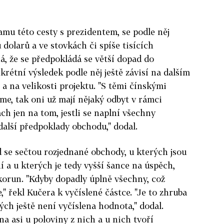
amu této cesty s prezidentem, se podle něj
dolarů a ve stovkách či spíše tisících
, že se předpokládá se větší dopad do
rétní výsledek podle něj ještě závisí na dalším
 a na velikosti projektu. "S těmi čínskými
me, tak oni už mají nějaký odbyt v rámci
ch jen na tom, jestli se naplní všechny
 další předpoklady obchodu," dodal.
 se sečtou rozjednané obchody, u kterých jsou
í a u kterých je tedy vyšší šance na úspěch,
 korun. "Kdyby dopadly úplně všechny, což
" řekl Kučera k vyčíslené částce. "Je to zhruba
rých ještě není vyčíslena hodnota," dodal.
a asi u poloviny z nich a u nich tvoří