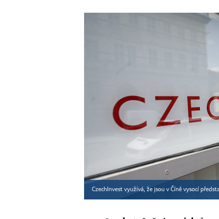
CzechInvest využívá, že jsou v Číně vysocí předst