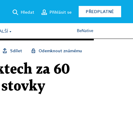
PŘEDPLATNÉ
Hledat
Přihlásit se
BeNative
ALŠÍ
Sdílet
Odemknout známému
ktech za 60
 stovky