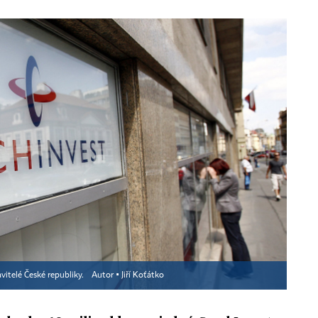
avitelé České republiky.
Autor ▪
Jiří Koťátko