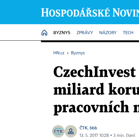
BYZNYS
HOME
ZPRÁVY
NÁZORY
TECH
HN.cz
›
Byznys
CzechInvest 
miliard kor
pracovních 
ČTK
bbb
,
13. 5. 2017 10:28 ▪ 3 min. čtení