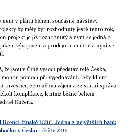
tě není v plánu během současné návštěvy
rojekty by měly být rozhodnuty ještě tento rok,
en projekt je již rozhodnutý a nyní se jedná o
ějakém vývojovém a prodejním centru a nyní se
l.
, že jsou v Číně vysocí představitelé Česka,
" mohou pomoci při vyjednávání. "Aby klient
ní investice, že o ně má zájem a že státní správa
kékoli komplikace, k nimž běžně během
editel Kučera.
 licenci čínské ICBC. Jedna z největších bank
pobočku v Česku
- čtěte ZDE