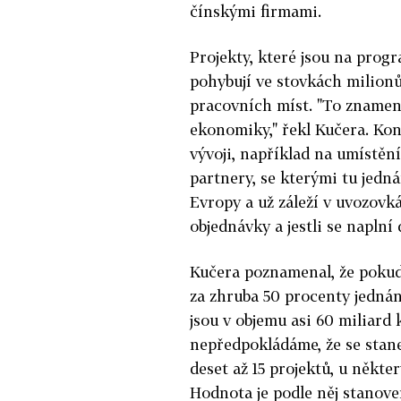
čínskými firmami.
Projekty, které jsou na progr
pohybují ve stovkách milionů 
pracovních míst. "To znamená
ekonomiky," řekl Kučera. Konk
vývoji, například na umístění
partnery, se kterými tu jedná
Evropy a už záleží v uvozovká
objednávky a jestli se naplní
Kučera poznamenal, že pokud
za zhruba 50 procenty jednán
jsou v objemu asi 60 miliard
nepředpokládáme, že se stane,
deset až 15 projektů, u někte
Hodnota je podle něj stanoven