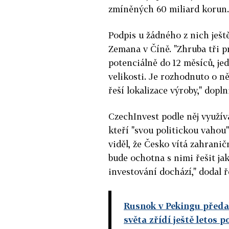
zmíněných 60 miliard korun.
Podpis u žádného z nich ješ
Zemana v Číně. "Zhruba tři p
potenciálně do 12 měsíců, jed
velikosti. Je rozhodnuto o n
řeší lokalizace výroby," doplni
CzechInvest podle něj využívá
kteří "svou politickou vahou
viděl, že Česko vítá zahranič
bude ochotna s nimi řešit ja
investování dochází," dodal ř
Rusnok v Pekingu předal
světa zřídí ještě letos 