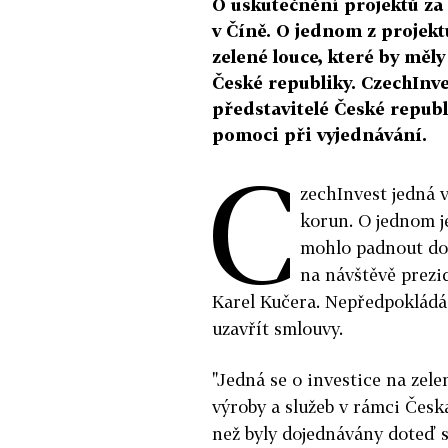
O uskutečnění projektů za
v Číně. O jednom z projektů
zelené louce, které by měly
České republiky. CzechInves
představitelé České republ
pomoci při vyjednávání.
C
zechInvest jedná v
korun. O jednom je
mohlo padnout do 
na návštěvě prezi
Karel Kučera. Nepředpokládá 
uzavřít smlouvy.
"Jedná se o investice na zele
výroby a služeb v rámci Česka
než byly dojednávány doteď s