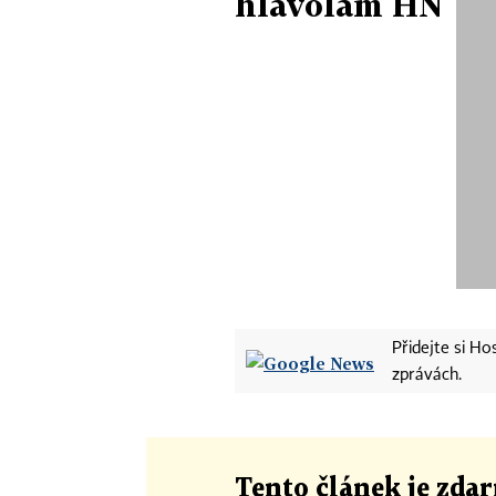
hlavolam HN
Přidejte si H
zprávách.
Tento článek
je
zdar