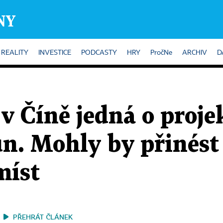
REALITY
INVESTICE
PODCASTY
HRY
PročNe
ARCHIV
D
v Číně jedná o proje
un. Mohly by přinést
míst
PŘEHRÁT ČLÁNEK