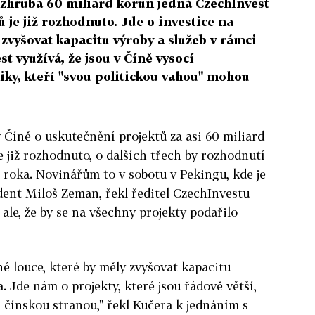
 zhruba 60 miliard korun jedná CzechInvest
 je již rozhodnuto. Jde o investice na
 zvyšovat kapacitu výroby a služeb v rámci
t využívá, že jsou v Číně vysocí
iky, kteří "svou politickou vahou" mohou
 Číně o uskutečnění projektů za asi 60 miliard
 již rozhodnuto, o dalších třech by rozhodnutí
roka. Novinářům to v sobotu v Pekingu, kde je
dent Miloš Zeman, řekl ředitel CzechInvestu
ale, že by se na všechny projekty podařilo
né louce, které by měly zvyšovat kapacitu
. Jde nám o projekty, které jsou řádově větší,
 čínskou stranou," řekl Kučera k jednáním s