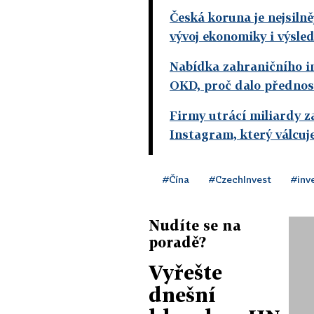
Česká koruna je nejsilně
vývoj ekonomiky i výsle
Nabídka zahraničního in
OKD, proč dalo přednos
Firmy utrácí miliardy za
Instagram, který válcuj
#Čína
#CzechInvest
#inv
Nudíte se na
poradě?
Vyřešte
dnešní