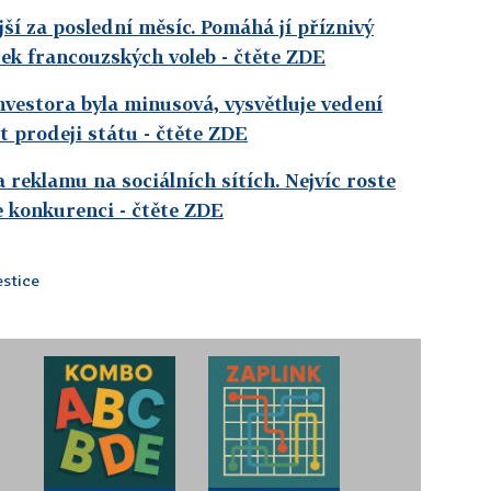
jší za poslední měsíc. Pomáhá jí příznivý
dek francouzských voleb
- čtěte ZDE
vestora byla minusová, vysvětluje vedení
t prodeji státu
- čtěte ZDE
 reklamu na sociálních sítích. Nejvíc roste
e konkurenci
- čtěte ZDE
estice