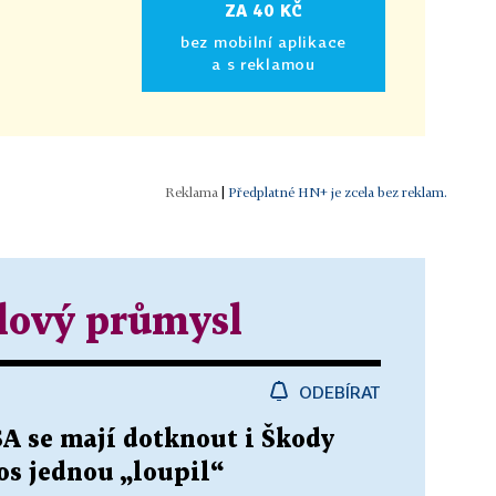
ZA 40 KČ
bez mobilní aplikace
a s reklamou
|
Předplatné HN+ je zcela bez reklam.
lový průmysl
ODEBÍRAT
A se mají dotknout i Škody
tos jednou „loupil“