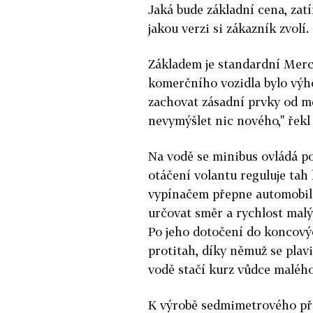
Jaká bude základní cena, zatí
jakou verzi si zákazník zvolí.
Základem je standardní Merce
komerčního vozidla bylo výhod
zachovat zásadní prvky od m
nevymýšlet nic nového," řekl
Na vodě se minibus ovládá po
otáčení volantu reguluje tah 
vypínačem přepne automobil 
určovat směr a rychlost mal
Po jeho dotočení do koncový
protitah, díky němuž se plav
vodě stačí kurz vůdce malého
K výrobě sedmimetrového pře