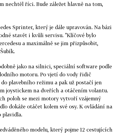
m nechtěl říci. Bude záležet hlavně na tom,
des Sprinter, který je dále upravován. Na bázi
né stavět i kvůli servisu. "Klíčové bylo
ercedesu a maximálně se jim přizpůsobit,
 Šubík.
dobně jako na silnici, speciální software podle
lodního motoru. Po vjetí do vody řidič
do plavebního režimu a pak už postačí jen
ým joystickem na dveřích a otáčením volantu.
ch poloh se mezi motory vytvoří vzájemný
idlo dokáže otáčet kolem své osy. K ovládání na
 plavidla.
dváděného modelu, který pojme 12 cestujících