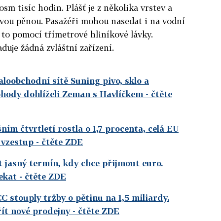
osm tisíc hodin. Plášť je z několika vrstev a
vou pěnou. Pasažéři mohou nasedat i na vodní
a to pomocí třímetrové hliníkové lávky.
uje žádná zvláštní zařízení.
aloobchodní sítě Suning pivo, sklo a
ohody dohlíželi Zeman s Havlíčkem
- čtěte
ím čtvrtletí rostla o 1,7 procenta, celá EU
 vzestup
- čtěte ZDE
t jasný termín, kdy chce přijmout euro.
ekat
- čtěte ZDE
 stouply tržby o pětinu na 1,5 miliardy.
řít nové prodejny
- čtěte ZDE