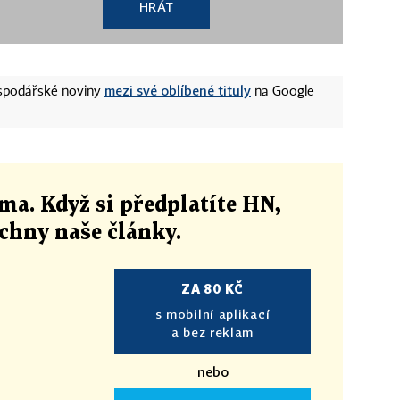
HRÁT
mezi své oblíbené tituly
ospodářské noviny
na Google
ma. Když si předplatíte HN,
echny naše články
.
ZA 80 KČ
s mobilní aplikací
a bez reklam
nebo