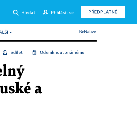
PŘEDPLATNÉ
Hledat
Přihlásit se
BeNative
ALŠÍ
Sdílet
Odemknout známému
elný
ruské a