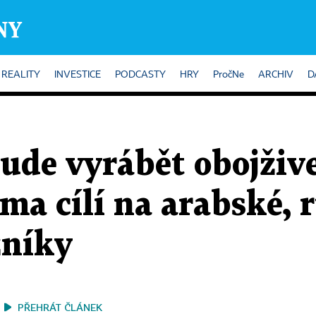
REALITY
INVESTICE
PODCASTY
HRY
PročNe
ARCHIV
D
ude vyrábět obojživ
ma cílí na arabské, 
zníky
PŘEHRÁT ČLÁNEK