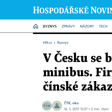
BYZNYS
HOME
ZPRÁVY
NÁZORY
TECH
HN.cz
›
Byznys
V Česku se b
minibus. Fir
čínské záka
ČTK
oko
,
16. 5. 2017 15:27 ▪ 2 min. čtení