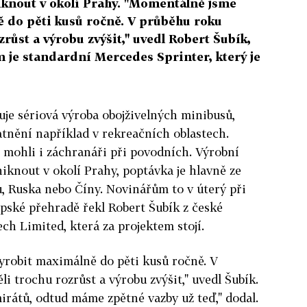
iknout v okolí Prahy. "Momentálně jsme
 do pěti kusů ročně. V průběhu roku
růst a výrobu zvýšit," uvedl Robert Šubík,
 je standardní Mercedes Sprinter, který je
uje sériová výroba obojživelných minibusů,
atnění například v rekreačních oblastech.
e mohli i záchranáři při povodních. Výrobní
niknout v okolí Prahy, poptávka je hlavně ze
, Ruska nebo Číny. Novinářům to v úterý při
pské přehradě řekl Robert Šubík z české
ch Limited, která za projektem stojí.
robit maximálně do pěti kusů ročně. V
i trochu rozrůst a výrobu zvýšit," uvedl Šubík.
rátů, odtud máme zpětné vazby už teď," dodal.