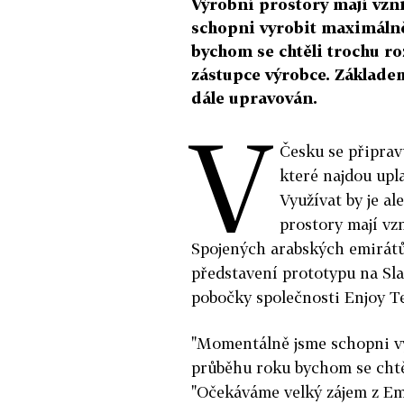
Výrobní prostory mají vzn
schopni vyrobit maximálně
bychom se chtěli trochu roz
zástupce výrobce. Základem
dále upravován.
V
Česku se připrav
které najdou upl
Využívat by je al
prostory mají vz
Spojených arabských emirátů
představení prototypu na Sla
pobočky společnosti Enjoy Te
"Momentálně jsme schopni vy
průběhu roku bychom se chtěl
"Očekáváme velký zájem z Emi