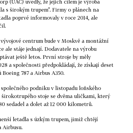
rp (UAC) uvedly, že jejich cílem je výroba
a s širokým trupem". Firmy o plánech na
tadla poprvé informovaly v roce 2014, ale
il.
že vývojové centrum bude v Moskvě a montážní
ce ale stáje jednají. Dodavatele na výrobu
ávat ještě letos. První stroje by měly
28 a společnosti předpokládají, že získají deset
 Boeing 787 a Airbus A350.
í společného podniku v listopadu loňského
 širokotrupého stoje se dvěma uličkami, který
80 sedadel a dolet až 12 000 kilometrů.
menší letadla s úzkým trupem, jimiž chtějí
 Airbusu.