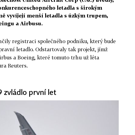
"konkurenceschopného letadla s širokým
ě vyvíjejí menší letadla s úzkým trupem,
eingu a Airbusu.
čily registraci společného podniku, který bude
pravní letadlo. Odstartovaly tak projekt, jímž
rbus a Boeing, které tomuto trhu už léta
ra Reuters.
 zvládlo první let