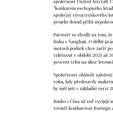
společnost United Aircraft Co
"konkurenceschopného letadl
společný vývoj tryskového le
projekt dosud příliš nepokroč
Partneři se shodli na tom, 
linka v Šanghaji. O dělbě prá
motorů podnik chce začít popt
vzlétnout v období 2025 až 20
procent trhu na úkor letounů
Společnosti ohlásily založen
roku, kdy představily maketu
by měl mít v základní verzi 2
Rusko i Čína už teď vyvíjejí 
rovněž konkurovat Boeingu a