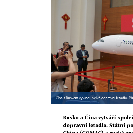
Čína s Ruskem vyvinou velké dopravní letadlo. Př
Rusko a Čína vytváří spole
dopravní letadla. Státní 
China (COMAC) a ruská spo