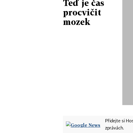
Teď je čas
procvičit
mozek
Přidejte si H
zprávách.