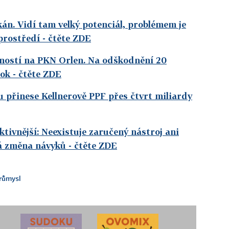
kán. Vidí tam velký potenciál, problémem je
prostředí
- čtěte ZDE
žností na PKN Orlen. Na odškodnění 20
rok
- čtěte ZDE
 přinese Kellnerově PPF přes čtvrt miliardy
tivnější: Neexistuje zaručený nástroj ani
á změna návyků
- čtěte ZDE
růmysl