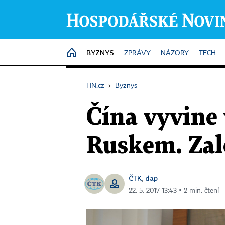
BYZNYS
HOME
ZPRÁVY
NÁZORY
TECH
HN.cz
›
Byznys
Čína vyvine 
Ruskem. Zal
ČTK
dap
,
22. 5. 2017 13:43 ▪ 2 min. čtení