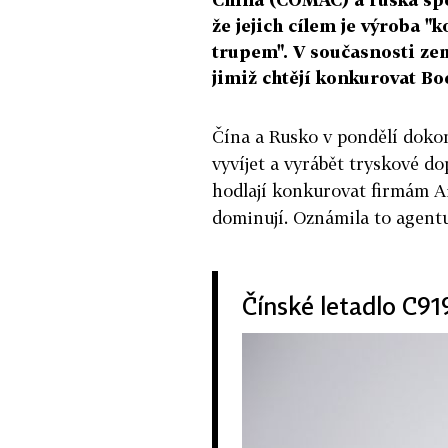
že jejich cílem je výroba 
trupem". V současnosti zem
jimiž chtějí konkurovat Bo
Čína a Rusko v pondělí dokon
vyvíjet a vyrábět tryskové do
hodlají konkurovat firmám Ai
dominují. Oznámila to agentu
Čínské letadlo C919