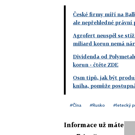
České firmy míří na Bal
ale nepřehledné právní 
Agrofert neuspěl se stí
miliard korun nemá ná
Dividenda od Polymetalu
korun
- čtěte ZDE
Osm tipů, jak být produk
kniha, pomůže postupn
#Čína
#Rusko
#letecký p
Informace už máte