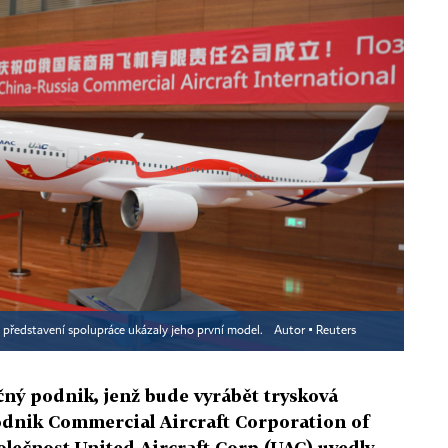
i představení spolupráce ukázaly jeho první model.
Autor ▪
Reuters
čný podnik, jenž bude vyrábět trysková
podnik Commercial Aircraft Corporation of
lečnost United Aircraft Corp (UAC) uvedly,