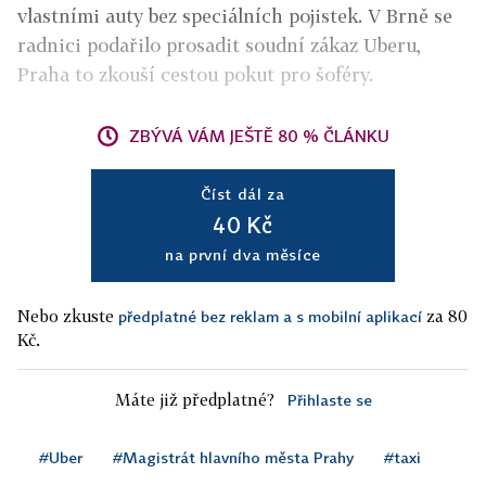
vlastními auty bez speciálních pojistek. V Brně se
radnici podařilo prosadit soudní zákaz Uberu,
Praha to zkouší cestou pokut pro šoféry.
ZBÝVÁ VÁM JEŠTĚ 80 % ČLÁNKU
Číst dál za
40 Kč
na první dva měsíce
Nebo zkuste
za 80
předplatné bez reklam a s mobilní aplikací
Kč.
Máte již předplatné?
Přihlaste se
#Uber
#Magistrát hlavního města Prahy
#taxi