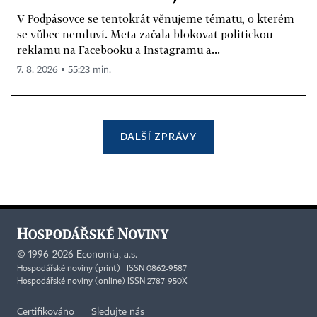
V Podpásovce se tentokrát věnujeme tématu, o kterém
se vůbec nemluví. Meta začala blokovat politickou
reklamu na Facebooku a Instagramu a...
7. 8. 2026 ▪ 55:23 min.
DALŠÍ ZPRÁVY
©
1996-2026
Economia, a.s.
Hospodářské noviny (print) ISSN 0862-9587
Hospodářské noviny (online) ISSN 2787-950X
Certifikováno
Sledujte nás