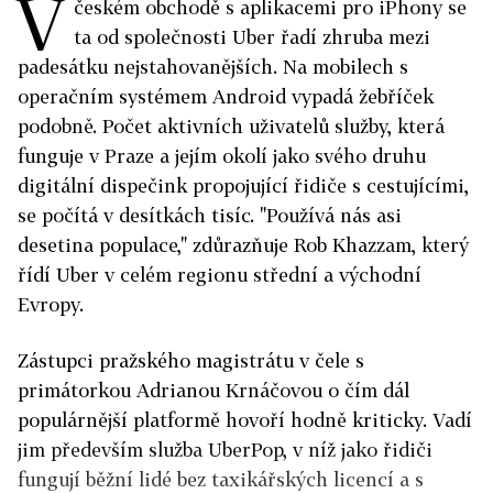
V
českém obchodě s aplikacemi pro iPhony se
ta od společnosti Uber řadí zhruba mezi
padesátku nejstahovanějších. Na mobilech s
operačním systémem Android vypadá žebříček
podobně. Počet aktivních uživatelů služby, která
funguje v Praze a jejím okolí jako svého druhu
digitální dispečink propojující řidiče s cestujícími,
se počítá v desítkách tisíc. "Používá nás asi
desetina populace," zdůrazňuje Rob Khazzam, který
řídí Uber v celém regionu střední a východní
Evropy.
Zástupci pražského magistrátu v čele s
primátorkou Adrianou Krnáčovou o čím dál
populárnější platformě hovoří hodně kriticky. Vadí
jim především služba UberPop, v níž jako řidiči
fungují běžní lidé bez taxikářských licencí a s