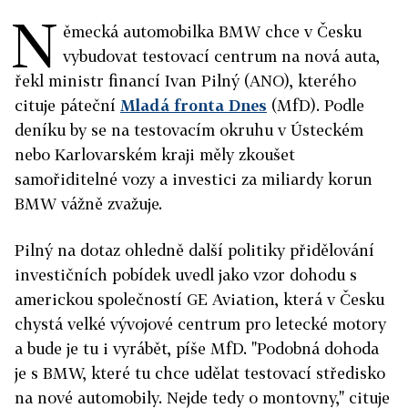
N
ěmecká automobilka BMW chce v Česku
vybudovat testovací centrum na nová auta,
řekl ministr financí Ivan Pilný (ANO), kterého
cituje páteční
Mladá fronta Dnes
(MfD). Podle
deníku by se na testovacím okruhu v Ústeckém
nebo Karlovarském kraji měly zkoušet
samořiditelné vozy a investici za miliardy korun
BMW vážně zvažuje.
Pilný na dotaz ohledně další politiky přidělování
investičních pobídek uvedl jako vzor dohodu s
americkou společností GE Aviation, která v Česku
chystá velké vývojové centrum pro letecké motory
a bude je tu i vyrábět, píše MfD. "Podobná dohoda
je s BMW, které tu chce udělat testovací středisko
na nové automobily. Nejde tedy o montovny," cituje