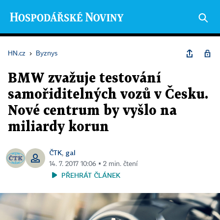
HN.cz
›
Byznys
BMW zvažuje testování
samořiditelných vozů v Česku.
Nové centrum by vyšlo na
miliardy korun
ČTK
gal
,
14. 7. 2017 10:06 ▪ 2 min. čtení
PŘEHRÁT ČLÁNEK