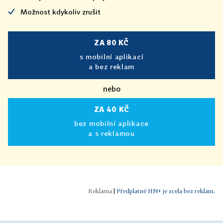
Možnost kdykoliv zrušit
ZA 80 KČ
s mobilní aplikací
a bez reklam
nebo
ZA 40 KČ
bez mobilní aplikace
a s reklamou
|
Předplatné HN+ je zcela bez reklam.