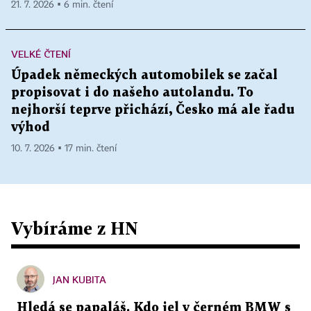
21. 7. 2026 ▪ 6 min. čtení
VELKÉ ČTENÍ
Úpadek německých automobilek se začal
propisovat i do našeho autolandu. To
nejhorší teprve přichází, Česko má ale řadu
výhod
10. 7. 2026 ▪ 17 min. čtení
Vybíráme z HN
JAN KUBITA
Hledá se papaláš. Kdo jel v černém BMW s