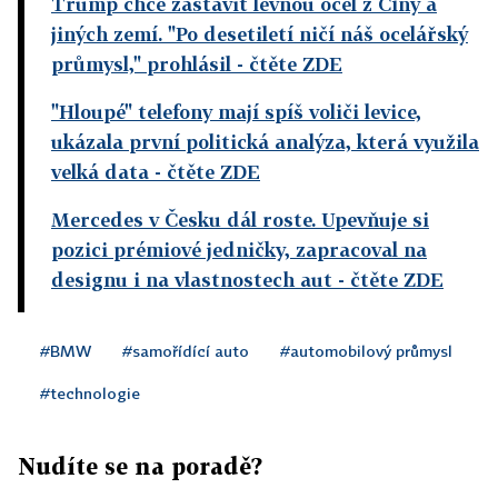
Trump chce zastavit levnou ocel z Číny a
jiných zemí. "Po desetiletí ničí náš ocelářský
průmysl," prohlásil
- čtěte ZDE
"Hloupé" telefony mají spíš voliči levice,
ukázala první politická analýza, která využila
velká data
- čtěte ZDE
Mercedes v Česku dál roste. Upevňuje si
pozici prémiové jedničky, zapracoval na
designu i na vlastnostech aut
- čtěte ZDE
#BMW
#samořídící auto
#automobilový průmysl
#technologie
Nudíte se na poradě?