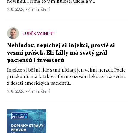
novinku. Firma to v minulosti udělala v...
7. 8. 2026 ▪ 4 min. čtení
LUDĚK VAINERT
Nehladov, nepíchej si injekci, prostě si
vezmi prášek. Eli Lilly má svatý grál
pacientů i investorů
Injekce si běžní lidé sami píchají jen velmi neradi. Podle
průzkumů má k takové formě užívání léků averzi sedm
z deseti amerických pacientů....
7. 8. 2026 ▪ 4 min. čtení