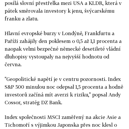
posílá slovní přestřelka mezi USA a KLDR, která v
pátek směrovala investory k jenu, švýcarskému
franku a zlatu.
Hlavní evropské burzy v Londýně, Frankfurtu a
Paříži zahájily den poklesem o 0,5 až 1,1 procenta a
naopak velmi bezpečné německé desetileté vládní
dluhopisy vystoupaly na nejvyšší hodnotu od
června.
"Geopolitické napětí je v centru pozornosti. Index
S&P 500 minulou noc odepsal 1,5 procenta a hodně
investorů začíná mít averzi k riziku," popsal Andy
Cossor, stratég DZ Bank.
Index společnosti MSCI zaměřený na akcie Asie a
Tichomoří s výjimkou Japonska přes noc klesl o