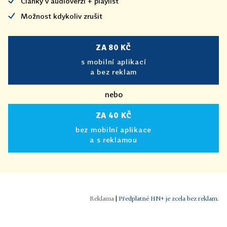
Články v audioverzi + playlist
Možnost kdykoliv zrušit
ZA 80 KČ
s mobilní aplikací
a bez reklam
nebo
ZA 40 KČ
bez mobilní aplikace
a s reklamou
|
Předplatné HN+ je zcela bez reklam.