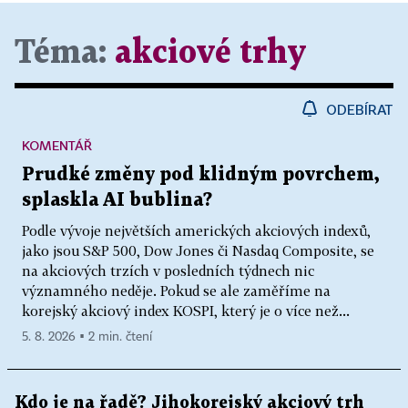
Téma:
akciové trhy
ODEBÍRAT
KOMENTÁŘ
Prudké změny pod klidným povrchem,
splaskla AI bublina?
Podle vývoje největších amerických akciových indexů,
jako jsou S&P 500, Dow Jones či Nasdaq Composite, se
na akciových trzích v posledních týdnech nic
významného neděje. Pokud se ale zaměříme na
korejský akciový index KOSPI, který je o více než...
5. 8. 2026 ▪ 2 min. čtení
Kdo je na řadě? Jihokorejský akciový trh