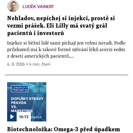
LUDĚK VAINERT
Nehladov, nepíchej si injekci, prostě si
vezmi prášek. Eli Lilly má svatý grál
pacientů i investorů
Injekce si běžní lidé sami píchají jen velmi neradi. Podle
průzkumů má k takové formě užívání léků averzi sedm
z deseti amerických pacientů....
6. 8. 2026 ▪ 4 min. čtení
16:13
Biotechnoložka: Omega-3 před úpadkem