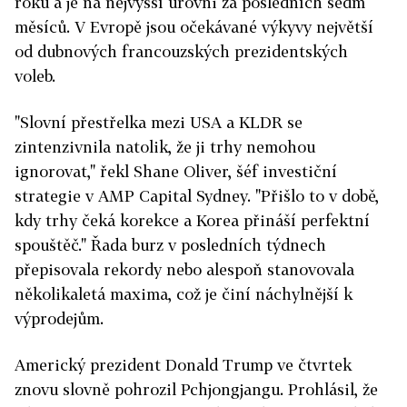
roku a je na nejvyšší úrovni za posledních sedm
měsíců. V Evropě jsou očekávané výkyvy největší
od dubnových francouzských prezidentských
voleb.
"Slovní přestřelka mezi USA a KLDR se
zintenzivnila natolik, že ji trhy nemohou
ignorovat," řekl Shane Oliver, šéf investiční
strategie v AMP Capital Sydney. "Přišlo to v době,
kdy trhy čeká korekce a Korea přináší perfektní
spouštěč." Řada burz v posledních týdnech
přepisovala rekordy nebo alespoň stanovovala
několikaletá maxima, což je činí náchylnější k
výprodejům.
Americký prezident Donald Trump ve čtvrtek
znovu slovně pohrozil Pchjongjangu. Prohlásil, že