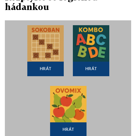
hádankou
HRÁT
HRÁT
HRÁT