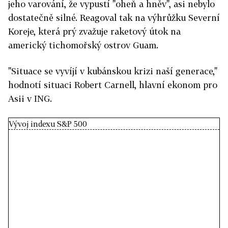
jeho varování, že vypustí "oheň a hněv", asi nebylo
dostatečně silné. Reagoval tak na výhrůžku Severní
Koreje, která prý zvažuje raketový útok na
americký tichomořský ostrov Guam.
"Situace se vyvíjí v kubánskou krizi naší generace,"
hodnotí situaci Robert Carnell, hlavní ekonom pro
Asii v ING.
Vývoj indexu S&P 500