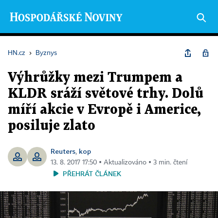
HN.cz
›
Byznys
Výhrůžky mezi Trumpem a
KLDR sráží světové trhy. Dolů
míří akcie v Evropě i Americe,
posiluje zlato
Reuters
kop
,
13. 8. 2017 17:50 ▪ Aktualizováno ▪ 3 min. čtení
PŘEHRÁT ČLÁNEK