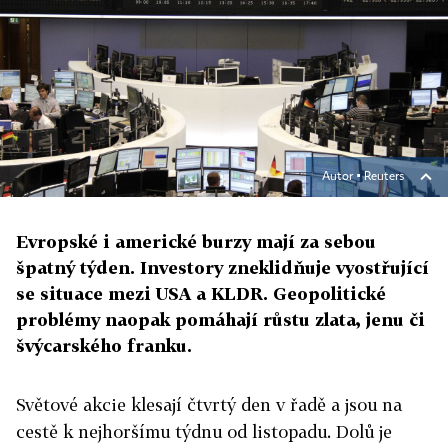
Autor ▪
Reuters
Evropské i americké burzy mají za sebou
špatný týden. Investory zneklidňuje vyostřující
se situace mezi USA a KLDR. Geopolitické
problémy naopak pomáhají růstu zlata, jenu či
švýcarského franku.
Světové akcie klesají čtvrtý den v řadě a jsou na
cestě k nejhoršímu týdnu od listopadu. Dolů je