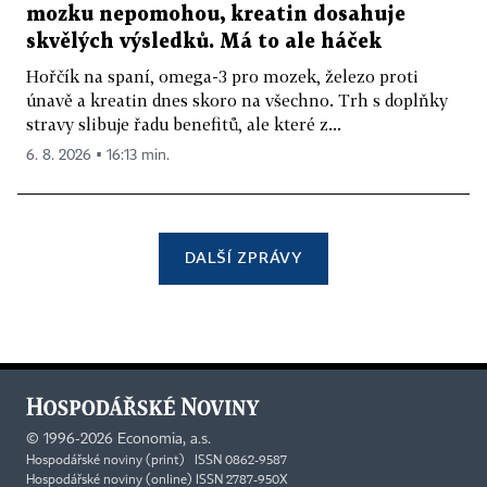
mozku nepomohou, kreatin dosahuje
skvělých výsledků. Má to ale háček
Hořčík na spaní, omega-3 pro mozek, železo proti
únavě a kreatin dnes skoro na všechno. Trh s doplňky
stravy slibuje řadu benefitů, ale které z...
6. 8. 2026 ▪ 16:13 min.
DALŠÍ ZPRÁVY
©
1996-2026
Economia, a.s.
Hospodářské noviny (print) ISSN 0862-9587
Hospodářské noviny (online) ISSN 2787-950X