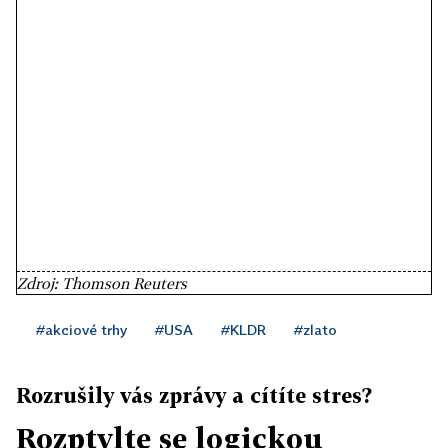
Zdroj: Thomson Reuters
#akciové trhy
#USA
#KLDR
#zlato
Rozrušily vás zprávy a cítíte stres?
Rozptylte se logickou