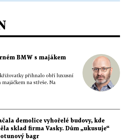
N
 černém BMW s majákem
 křižovatky přihnalo obří luxusní
m majáčkem na střeše. Na
ačala demolice vyhořelé budovy, kde
ěla sklad firma Vasky. Dům „ukusuje“
totunový bagr