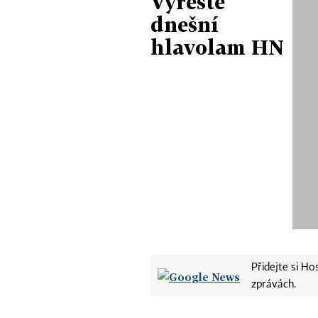
Vyřešte
dnešní
hlavolam HN
Přidejte si H
zprávách.