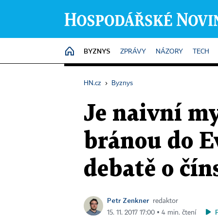
BYZNYS
HOME
ZPRÁVY
NÁZORY
TECH
HN.cz
›
Byznys
Je naivní my
bránou do E
debatě o čín
Petr Zenkner
redaktor
15. 11. 2017 17:00 ▪ 4 min. čtení