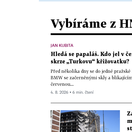
Vybíráme z H
JAN KUBITA
Hledá se papaláš. Kdo jel v
skrze „Turkovu“ křižovatku?
Před několika dny se do jedné pražské
BMW se začerněnými skly a blikající
červenou...
4. 8. 2026 ▪ 6 min. čtení
Z
m
s