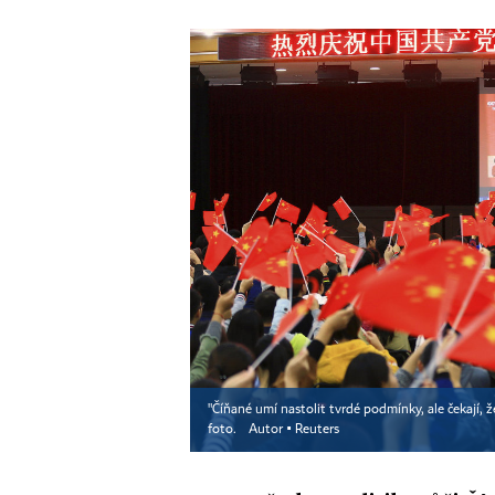
"Číňané umí nastolit tvrdé podmínky, ale čekají, ž
foto.
Autor ▪
Reuters