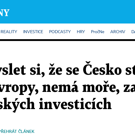
REALITY
INVESTICE
PODCASTY
HRY
PročNe
ARCHIV
D
slet si, že se Česko 
vropy, nemá moře, z
ských investicích
PŘEHRÁT ČLÁNEK