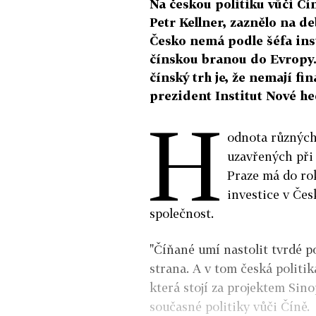
Na českou politiku vůči Čí
Petr Kellner, zaznělo na de
Česko nemá podle šéfa ins
čínskou branou do Evropy
čínský trh je, že nemají fi
prezident Institut Nové he
H
odnota různých
uzavřených při
Praze má do ro
investice v Čes
společnost.
"Číňané umí nastolit tvrdé po
strana. A v tom česká politik
která stojí za projektem Sino
současné politiky vůči Číně.