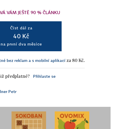
VÁ VÁM JEŠTĚ 90 % ČLÁNKU
Číst dál za
40 Kč
na první dva měsíce
za 80 Kč.
tné bez reklam a s mobilní aplikací
iž předplatné?
Přihlaste se
lner Petr