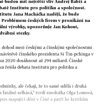
ně budou mít největší vliv Andrej Babiš a
batě Institutu pro politiku a společnost.
titutu Jana Macháčka naději, že bude
. Problémem českých firem v pronikání na
nální výrobky, upozorňuje Jan Kohout,
dvábné stezky.
 dohod mezi českými a čínskými společnostmi
 návštěvě čínského prezidenta Si Ťin-pchinga v
ku 2020 dosáhnout až 294 miliard. Čínské
ku řešila debata Institutu pro politiku a
dmínky, ale čekají, že to samé udělá i druhá
a fatálně selhává," tvrdí sinoložka Olga Lomová,
psis mapující dění v Číně a patří ke kritikům