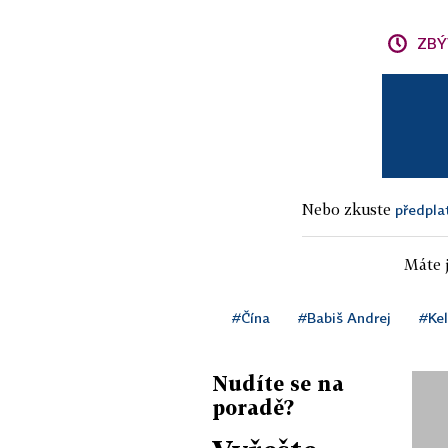
ZBÝ
Nebo zkuste
předpla
Máte j
#Čína
#Babiš Andrej
#Kel
Nudíte se na
poradě?