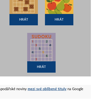
HRÁT
HRÁT
HRÁT
mezi své oblíbené tituly
ospodářské noviny
na Google