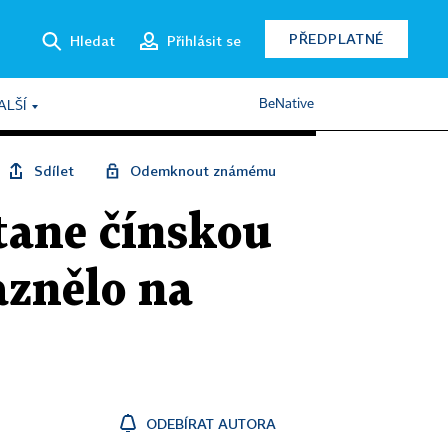
PŘEDPLATNÉ
Hledat
Přihlásit se
BeNative
ALŠÍ
Sdílet
Odemknout známému
stane čínskou
aznělo na
ODEBÍRAT AUTORA