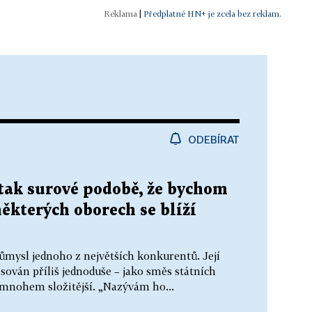
|
Předplatné HN+ je zcela bez reklam.
ODEBÍRAT
tak surové podobě, že bychom
některých oborech se blíží
ůmysl jednoho z největších konkurentů. Její
ován příliš jednoduše – jako směs státních
e mnohem složitější. „Nazývám ho...