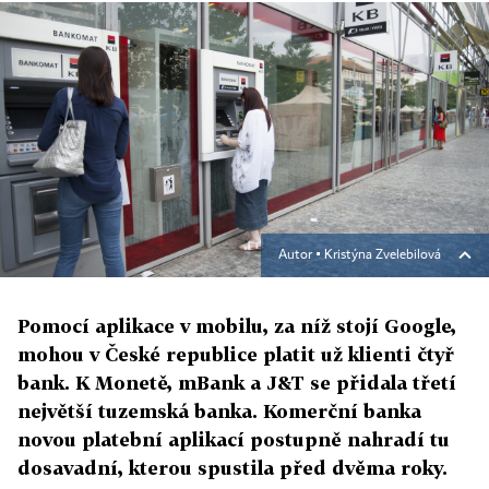
Autor ▪
Kristýna Zvelebilová
Pomocí aplikace v mobilu, za níž stojí Google,
mohou v České republice platit už klienti čtyř
bank. K Monetě, mBank a J&T se přidala třetí
největší tuzemská banka. Komerční banka
novou platební aplikací postupně nahradí tu
dosavadní, kterou spustila před dvěma roky.