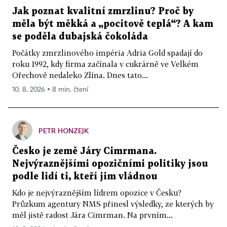
Jak poznat kvalitní zmrzlinu? Proč by
měla být měkká a „pocitově teplá“? A kam
se poděla dubajská čokoláda
Počátky zmrzlinového impéria Adria Gold spadají do
roku 1992, kdy firma začínala v cukrárně ve Velkém
Ořechově nedaleko Zlína. Dnes tato...
10. 8. 2026 ▪ 8 min. čtení
PETR HONZEJK
Česko je země Járy Cimrmana.
Nejvýraznějšími opozičními politiky jsou
podle lidí ti, kteří jim vládnou
Kdo je nejvýraznějším lídrem opozice v Česku?
Průzkum agentury NMS přinesl výsledky, ze kterých by
měl jistě radost Jára Cimrman. Na prvním...