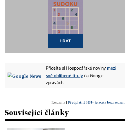
HRÁT
mezi
Přidejte si Hospodářské noviny
své oblíbené tituly
na Google
zprávách.
|
Předplatné HN+ je zcela bez reklam.
Související články