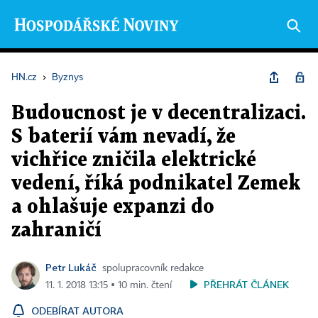
HN.cz
›
Byznys
Budoucnost je v decentralizaci.
S baterií vám nevadí, že
vichřice zničila elektrické
vedení, říká podnikatel Zemek
a ohlašuje expanzi do
zahraničí
Petr Lukáč
spolupracovník redakce
PŘEHRÁT ČLÁNEK
11. 1. 2018 13:15 ▪ 10 min. čtení
ODEBÍRAT AUTORA