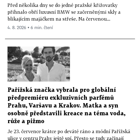
Před několika dny se do jedné pražské křižovatky
přihnalo obří luxusní BMW se začerněnými skly a
blikajícím majáčkem na střeše. Na červenou...
4. 8. 2026 ▪ 6 min. čtení
Pařížská značka vybrala pro globální
předpremiéru exkluzivních parfémů
Prahu, Varšavu a Krakov. Matka a syn
osobně představili kreace na téma voda,
růže a pižmo
Je 23. července krátce po deváté ráno a módní Pařížská
ulice v centru Prahy ještě spí. Přesto se tudy začínají