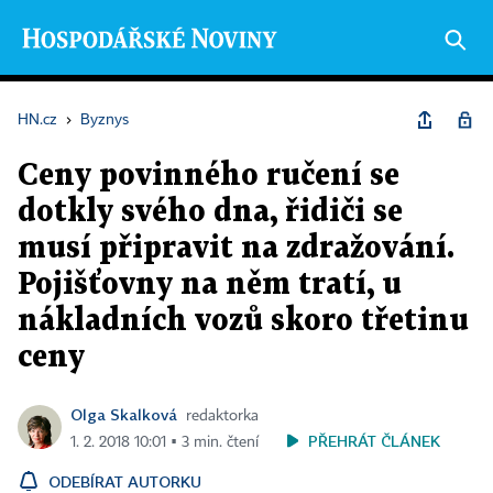
HN.cz
›
Byznys
Ceny povinného ručení se
dotkly svého dna, řidiči se
musí připravit na zdražování.
Pojišťovny na něm tratí, u
nákladních vozů skoro třetinu
ceny
Olga Skalková
redaktorka
PŘEHRÁT ČLÁNEK
1. 2. 2018 10:01 ▪ 3 min. čtení
ODEBÍRAT AUTORKU