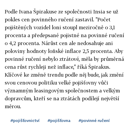
Podle Ivana Špirakuse ze společnosti Insia se už
pokles cen povinného ručení zastavil. "Počet
pojištěných vozidel loni stoupl meziročně o 3,1
procenta a předepsané pojistné na povinné ručení
o 4,2 procenta. Nárůst cen ale nedosahuje ani
poloviny hodnoty loňské inflace 2,5 procenta. Aby
povinné ručení nebylo ztrátové, měla by průměrná
cena růst rychleji než inflace," říká Špirakus.
Klíčové ke změně trendu podle něj bude, jak změní
svou cenovou politiku velké pojišťovny vůči
významným leasingovým společnostem a velkým
dopravcům, kteří se na ztrátách podílejí největší
měrou.
#pojišťovnictví
#pojišťovna
#povinné ručení