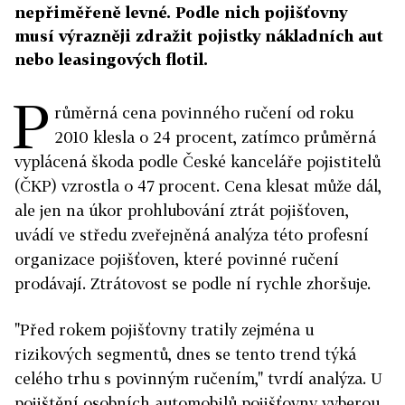
nepřiměřeně levné. Podle nich pojišťovny
musí výrazněji zdražit pojistky nákladních aut
nebo leasingových flotil.
P
růměrná cena povinného ručení od roku
2010 klesla o 24 procent, zatímco průměrná
vyplácená škoda podle České kanceláře pojistitelů
(ČKP) vzrostla o 47 procent. Cena klesat může dál,
ale jen na úkor prohlubování ztrát pojišťoven,
uvádí ve středu zveřejněná analýza této profesní
organizace pojišťoven, které povinné ručení
prodávají. Ztrátovost se podle ní rychle zhoršuje.
"Před rokem pojišťovny tratily zejména u
rizikových segmentů, dnes se tento trend týká
celého trhu s povinným ručením," tvrdí analýza. U
pojištění osobních automobilů pojišťovny vyberou