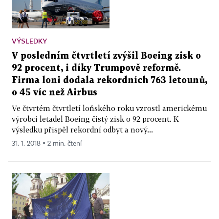
VÝSLEDKY
V posledním čtvrtletí zvýšil Boeing zisk o
92 procent, i díky Trumpově reformě.
Firma loni dodala rekordních 763 letounů,
o 45 víc než Airbus
Ve čtvrtém čtvrtletí loňského roku vzrostl americkému
výrobci letadel Boeing čistý zisk o 92 procent. K
výsledku přispěl rekordní odbyt a nový...
31. 1. 2018 ▪ 2 min. čtení