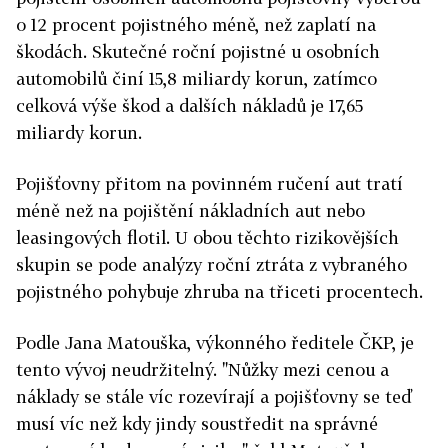
o 12 procent pojistného méně, než zaplatí na
škodách. Skutečné roční pojistné u osobních
automobilů činí 15,8 miliardy korun, zatímco
celková výše škod a dalších nákladů je 17,65
miliardy korun.
Pojišťovny přitom na povinném ručení aut tratí
méně než na pojištění nákladních aut nebo
leasingových flotil. U obou těchto rizikovějších
skupin se pode analýzy roční ztráta z vybraného
pojistného pohybuje zhruba na třiceti procentech.
Podle Jana Matouška, výkonného ředitele ČKP, je
tento vývoj neudržitelný. "Nůžky mezi cenou a
náklady se stále víc rozevírají a pojišťovny se teď
musí víc než kdy jindy soustředit na správné