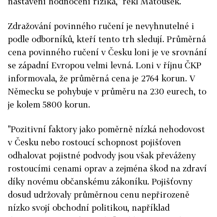
nastavení hodnocení rizika," řekl Matoušek.
Zdražování povinného ručení je nevyhnutelné i
podle odborníků, kteří tento trh sledují. Průměrná
cena povinného ručení v Česku loni je ve srovnání
se západní Evropou velmi levná. Loni v říjnu ČKP
informovala, že průměrná cena je 2764 korun. V
Německu se pohybuje v průměru na 230 eurech, to
je kolem 5800 korun.
"Pozitivní faktory jako poměrně nízká nehodovost
v Česku nebo rostoucí schopnost pojišťoven
odhalovat pojistné podvody jsou však převáženy
rostoucími cenami oprav a zejména škod na zdraví
díky novému občanskému zákoníku. Pojišťovny
dosud udržovaly průměrnou cenu nepřirozeně
nízko svojí obchodní politikou, například