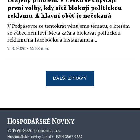
Utajený problém. V Česku se chystají
první volby, kdy sítě blokují politickou
reklamu. A hlavní oběť je nečekaná
V Podpásovce se tentokrát věnujeme tématu, o kterém
se vůbec nemluví. Meta začala blokovat politickou
reklamu na Facebooku a Instagramu a...
7. 8. 2026 ▪ 55:23 min.
DALŠÍ ZPRÁVY
©
1996-2026
Economia, a.s.
Hospodářské noviny (print) ISSN 0862-9587