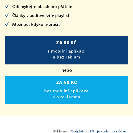
Odemykejte obsah pro přátele
Články v audioverzi + playlist
Možnost kdykoliv zrušit
ZA 80 KČ
s mobilní aplikací
a bez reklam
nebo
ZA 40 KČ
bez mobilní aplikace
a s reklamou
|
Předplatné HN+ je zcela bez reklam.