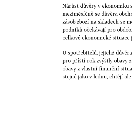
Nárůst důvěry v ekonomiku st
meziměsíčně se důvěra obchod
zásob zboží na skladech se m
podniků očekávají pro období 
celkové ekonomické situace j
U spotřebitelů, jejichž důvě
pro příští rok zvýšily obavy 
obavy z vlastní finanční sit
stejné jako v lednu, chtějí ale