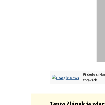
Přidejte si H
zprávách.
Tento článek
je
zdar