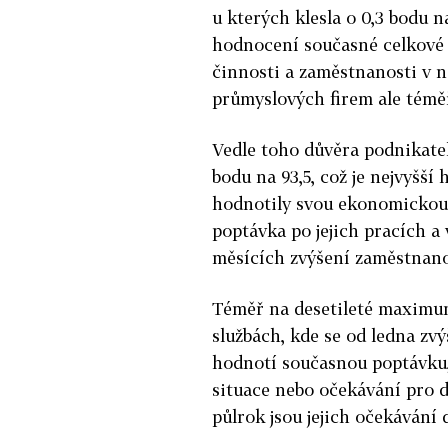
u kterých klesla o 0,3 bodu n
hodnocení současné celkové 
činnosti a zaměstnanosti v n
průmyslových firem ale témě
Vedle toho důvěra podnikatelů
bodu na 93,5, což je nejvyšš
hodnotily svou ekonomickou si
poptávka po jejich pracích a 
měsících zvýšení zaměstnano
Téměř na desetileté maximum 
službách, kde se od ledna zvý
hodnotí současnou poptávku
situace nebo očekávání pro da
půlrok jsou jejich očekávání