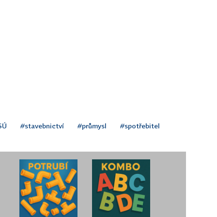
SÚ
#stavebnictví
#průmysl
#spotřebitel