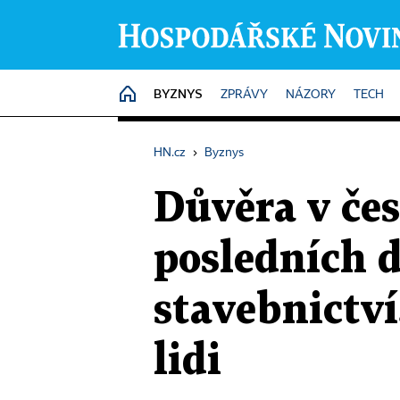
BYZNYS
HOME
ZPRÁVY
NÁZORY
TECH
HN.cz
›
Byznys
Důvěra v čes
posledních de
stavebnictví
lidi