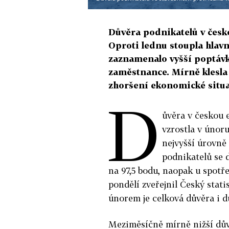
Důvěra podnikatelů v česko
Oproti lednu stoupla hlavn
zaznamenalo vyšší poptávk
zaměstnance. Mírně klesla 
zhoršení ekonomické situa
D
ůvěra v českou
vzrostla v únoru
nejvyšší úrovně 
podnikatelů se 
na 97,5 bodu, naopak u spotře
pondělí zveřejnil Český stat
únorem je celková důvěra i d
Meziměsíčně mírně nižší dův