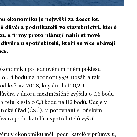
u ekonomiku je nejvyšší za deset let.
ě důvěra podnikatelů ve stavebnictví, které
u, a firmy proto plánují nabírat nové
důvěra u spotřebitelů, kteří se více obávají
ce.
 ekonomiku po lednovém mírném poklesu
 o 0,4 bodu na hodnotu 99,9. Dosáhla tak
od května 2008, kdy činila 100,2. U
důvěra v únoru meziměsíčně zvýšila o 0,6 bodu
bitelů klesla o 0,3 bodu na 112 bodů. Údaje v
istický úřad (ČSÚ). V porovnání s loňským
ůvěra podnikatelů a spotřebitelů vyšší.
ěru v ekonomiku měli podnikatelé v průmyslu,