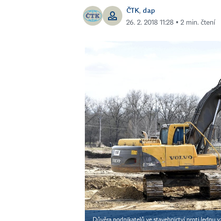
ČTK
dap
,
26. 2. 2018 11:28 ▪ 2 min. čtení
Důvěra podnikatelů ve stavebnictví proti lednu v