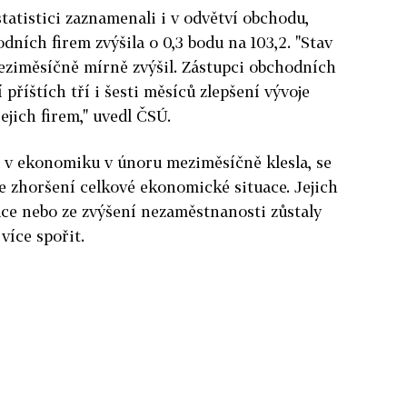
atistici zaznamenali i v odvětví obchodu,
ních firem zvýšila o 0,3 bodu na 103,2. "Stav
eziměsíčně mírně zvýšil. Zástupci obchodních
příštích tří i šesti měsíců zlepšení vývoje
ejich firem," uvedl ČSÚ.
ra v ekonomiku v únoru meziměsíčně klesla, se
ze zhoršení celkové ekonomické situace. Jejich
uace nebo ze zvýšení nezaměstnanosti zůstaly
 více spořit.