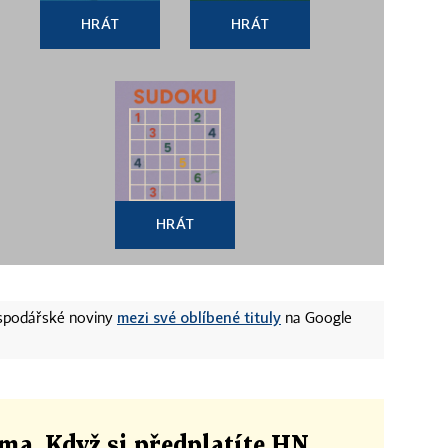
HRÁT
HRÁT
HRÁT
mezi své oblíbené tituly
ospodářské noviny
na Google
ma. Když si předplatíte HN,