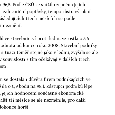
a 96,5. Podle ČSÚ se snížilo zejména jejich
i zahraniční poptávky, tempo růstu výrobní
ásledujících třech měsících se podle
ř nezmění.
 ve stavebnictví proti lednu vzrostla o 5,6
í hodnota od konce roku 2008. Stavební podniky
tuaci téměř stejně jako v lednu, zvýšila se ale
v souvislosti s tím očekávají v dalších třech
sti.
se dostala i důvěra firem podnikajících ve
šila o 0,9 bodu na 98,1. Zástupci podniků lépe
, jejich hodnocení současné ekonomické
lší tři měsíce se ale nezměnila, pro další
 dokonce horší.