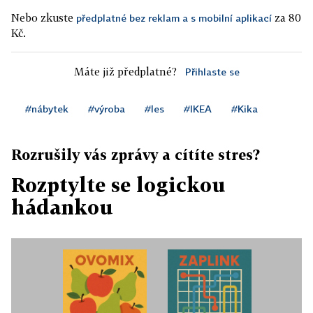
Nebo zkuste
za 80
předplatné bez reklam a s mobilní aplikací
Kč.
Máte již předplatné?
Přihlaste se
#nábytek
#výroba
#les
#IKEA
#Kika
Rozrušily vás zprávy a cítíte stres?
Rozptylte se logickou
hádankou