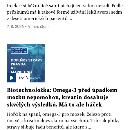
Injekce si běžní lidé sami píchají jen velmi neradi. Podle
průzkumů má k takové formě užívání léků averzi sedm
z deseti amerických pacientů....
7. 8. 2026 ▪ 4 min. čtení
16:13
Biotechnoložka: Omega-3 před úpadkem
mozku nepomohou, kreatin dosahuje
skvělých výsledků. Má to ale háček
Hořčík na spaní, omega-3 pro mozek, železo proti
únavě a kreatin dnes skoro na všechno. Trh s doplňky
stravy slibuje řadu benefitů, ale které z...