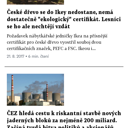
České dřevo se do Ikey nedostane, nemá
dostatečně "ekologický" certifikát. Lesníci
se ho ale nechtějí vzdát
Požadavek nábytkářské jedničky Ikea na přísnější
certifikát pro české dřevo vyostřil souboj dvou
certifikačních značek, PEFC a FSC. Ikeou i...
21. 8. 2017 ▪ 6 min. čtení
ČEZ hledá cestu k riskantní stavbě nových
jaderných bloků za nejméně 200 miliard.
Začíná tvrdá bitva politiků a akcionářů