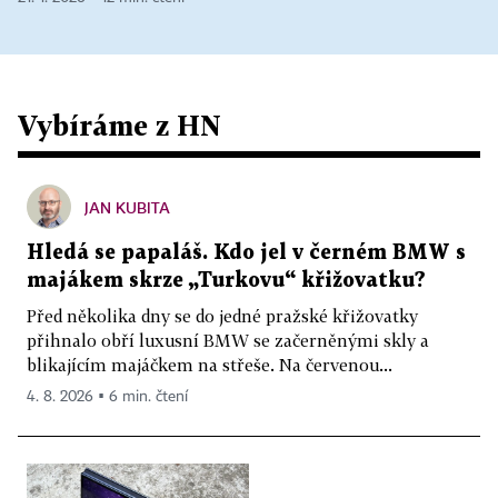
Vybíráme z HN
JAN KUBITA
Hledá se papaláš. Kdo jel v černém BMW s
majákem skrze „Turkovu“ křižovatku?
Před několika dny se do jedné pražské křižovatky
přihnalo obří luxusní BMW se začerněnými skly a
blikajícím majáčkem na střeše. Na červenou...
4. 8. 2026 ▪ 6 min. čtení