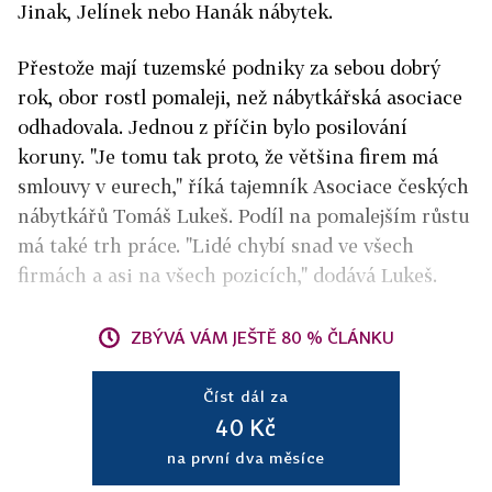
Jinak, Jelínek nebo Hanák nábytek.
Přestože mají tuzemské podniky za sebou dobrý
rok, obor rostl pomaleji, než nábytkářská asociace
odhadovala. Jednou z příčin bylo posilování
koruny. "Je tomu tak proto, že většina firem má
smlouvy v eurech," říká tajemník Asociace českých
nábytkářů Tomáš Lukeš. Podíl na pomalejším růstu
má také trh práce. "Lidé chybí snad ve všech
firmách a asi na všech pozicích," dodává Lukeš.
ZBÝVÁ VÁM JEŠTĚ 80 % ČLÁNKU
Číst dál za
40 Kč
na první dva měsíce