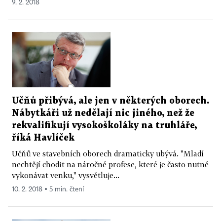
9. 2. 2018
Učňů přibývá, ale jen v některých oborech.
Nábytkáři už nedělají nic jiného, než že
rekvalifikují vysokoškoláky na truhláře,
říká Havlíček
Učňů ve stavebních oborech dramaticky ubývá. "Mladí
nechtějí chodit na náročné profese, které je často nutné
vykonávat venku," vysvětluje...
10. 2. 2018 ▪ 5 min. čtení