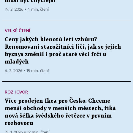
musí být chytřejší
19. 3. 2026 ▪ 4 min. čtení
VELKÉ ČTENÍ
Ceny jakých klenotů letí vzhůru?
Renomovaní starožitníci líčí, jak se jejich
byznys změnil i proč staré věci frčí u
mladých
6. 3. 2026 ▪ 15 min. čtení
ROZHOVOR
Více prodejen Ikea pro Česko. Chceme
menší obchody v menších městech, říká
nová šéfka švédského řetězce v prvním
rozhovoru
21. 1. 2026 ▪ 12 min. čtení