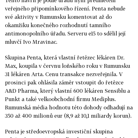
Tento návrh je podle úřadu nyní předmětem
veřejného připomínkového řízení. Penta nebude
své aktivity v Rumunsku komentovat až do
okamžiku konečného rozhodnutí tamního
antimonopolního úřadu. Serveru e15 to sdělil její
mluvčí Ivo Mravinac.
Skupina Penta, která vlastní řetězec lékáren Dr.
Max, koupila v červnu loňského roku v Rumunsku
31 lékáren Arta. Cenu transakce nezveřejnila. V
prosinci pak ohlásila záměr vstoupit do řetězce
A&D Pharma, který vlastní 600 lékáren Sensiblu a
Punkt a také velkoobchodní firmu Mediplus.
Rumunská média hodnotu této dohody odhadují na
350 až 400 milionů eur (8,9 až 10,1 miliardy korun).
Penta je středoevropská investiční skupina