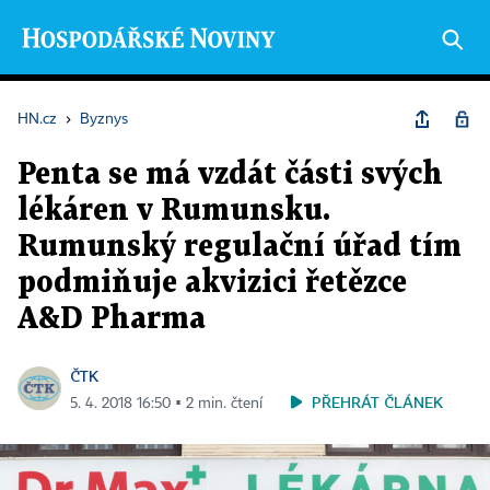
HN.cz
›
Byznys
Penta se má vzdát části svých
lékáren v Rumunsku.
Rumunský regulační úřad tím
podmiňuje akvizici řetězce
A&D Pharma
ČTK
PŘEHRÁT ČLÁNEK
5. 4. 2018 16:50 ▪ 2 min. čtení