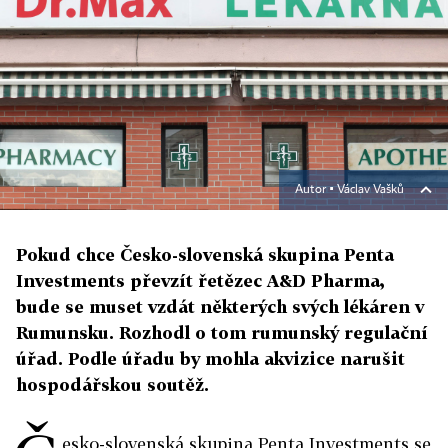
Autor ▪
Václav Vašků
Pokud chce Česko-slovenská skupina Penta
Investments převzít řetězec A&D Pharma,
bude se muset vzdát některých svých lékáren v
Rumunsku. Rozhodl o tom rumunský regulační
úřad. Podle úřadu by mohla akvizice narušit
hospodářskou soutěž.
esko-slovenská skupina Penta Investments se