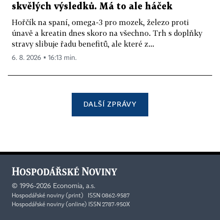
skvělých výsledků. Má to ale háček
Hořčík na spaní, omega-3 pro mozek, železo proti
únavě a kreatin dnes skoro na všechno. Trh s doplňky
stravy slibuje řadu benefitů, ale které z...
6. 8. 2026 ▪ 16:13 min.
DALŠÍ ZPRÁVY
©
1996-2026
Economia, a.s.
Hospodářské noviny (print) ISSN 0862-9587
Hospodářské noviny (online) ISSN 2787-950X