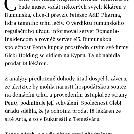
Č
bude muset vzdát některých svých lékáren v
Rumunsku, chce-li převzít řetězec A&D Pharma,
lídra tamního trhu léčiv. O verdiktu rumunského
regulačního úřadu informoval server Romania-
Insider.com a rovněž server e15. Rumunskou
společnost Penta kupuje prostřednictvím své firmy
Glebi Holding se sídlem na Kypru. Ta už nabídla
prodat 18 lékáren.
Z analýzy předložené dohody úřad dospěl k závěru,
že akvizice by mohla narušit hospodářskou soutěž
na domácím trhu, a provedením ústupků ze strany
Penty podmiňuje její schválení. Společnost Glebi
úřadu sdělila, že je ochotna prodat 18 lékáren ze
sítě Arta, a to v Bukurešti a Temešváru.