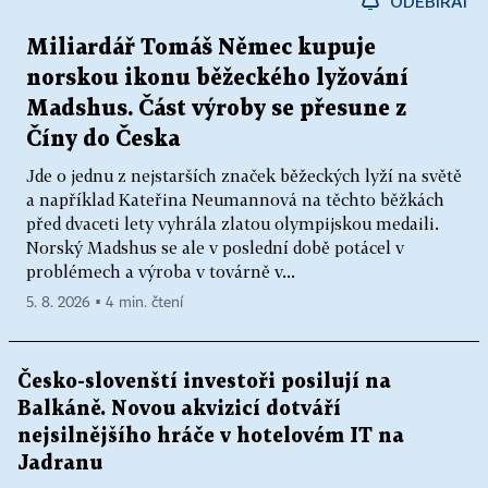
ODEBÍRAT
Miliardář Tomáš Němec kupuje
norskou ikonu běžeckého lyžování
Madshus. Část výroby se přesune z
Číny do Česka
Jde o jednu z nejstarších značek běžeckých lyží na světě
a například Kateřina Neumannová na těchto běžkách
před dvaceti lety vyhrála zlatou olympijskou medaili.
Norský Madshus se ale v poslední době potácel v
problémech a výroba v továrně v...
5. 8. 2026 ▪ 4 min. čtení
Česko-slovenští investoři posilují na
Balkáně. Novou akvizicí dotváří
nejsilnějšího hráče v hotelovém IT na
Jadranu