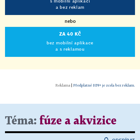
s mobilní aplikací
a bez reklam
nebo
ZA 40 KČ
bez mobilní aplikace
a s reklamou
|
Předplatné HN+ je zcela bez reklam.
Téma:
fúze a akvizice