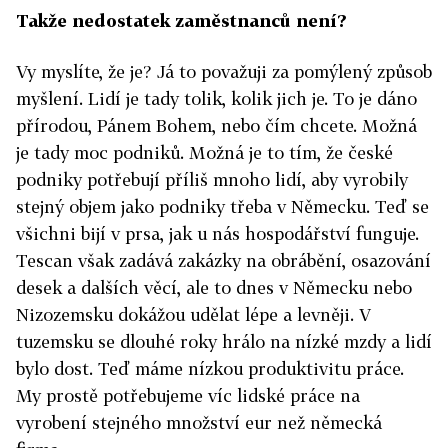
Takže nedostatek zaměstnanců není?
Vy myslíte, že je? Já to považuji za pomýlený způsob
myšlení. Lidí je tady tolik, kolik jich je. To je dáno
přírodou, Pánem Bohem, nebo čím chcete. Možná
je tady moc podniků. Možná je to tím, že české
podniky potřebují příliš mnoho lidí, aby vyrobily
stejný objem jako podniky třeba v Německu. Teď se
všichni bijí v prsa, jak u nás hospodářství funguje.
Tescan však zadává zakázky na obrábění, osazování
desek a dalších věcí, ale to dnes v Německu nebo
Nizozemsku dokážou udělat lépe a levněji. V
tuzemsku se dlouhé roky hrálo na nízké mzdy a lidí
bylo dost. Teď máme nízkou produktivitu práce.
My prostě potřebujeme víc lidské práce na
vyrobení stejného množství eur než německá