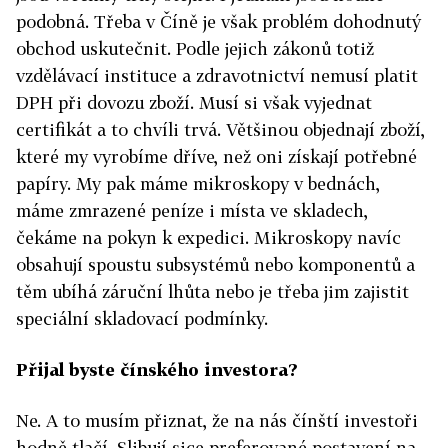
podobná. Třeba v Číně je však problém dohodnutý
obchod uskutečnit. Podle jejich zákonů totiž
vzdělávací instituce a zdravotnictví nemusí platit
DPH při dovozu zboží. Musí si však vyjednat
certifikát a to chvíli trvá. Většinou objednají zboží,
které my vyrobíme dříve, než oni získají potřebné
papíry. My pak máme mikroskopy v bednách,
máme zmrazené peníze i místa ve skladech,
čekáme na pokyn k expedici. Mikroskopy navíc
obsahují spoustu subsystémů nebo komponentů a
těm ubíhá záruční lhůta nebo je třeba jim zajistit
speciální skladovací podmínky.
Přijal byste čínského investora?
Ne. A to musím přiznat, že na nás čínští investoři
hodně tlačí. Slibují sice preferované postavení na