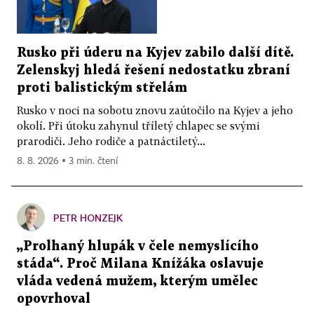
Rusko při úderu na Kyjev zabilo další dítě.
Zelenskyj hledá řešení nedostatku zbraní
proti balistickým střelám
Rusko v noci na sobotu znovu zaútočilo na Kyjev a jeho
okolí. Při útoku zahynul tříletý chlapec se svými
prarodiči. Jeho rodiče a patnáctiletý...
8. 8. 2026 ▪ 3 min. čtení
PETR HONZEJK
„Prolhaný hlupák v čele nemyslícího
stáda“. Proč Milana Knížáka oslavuje
vláda vedená mužem, kterým umělec
opovrhoval