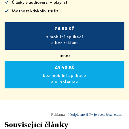
Články v audioverzi + playlist
Možnost kdykoliv zrušit
ZA 80 KČ
s mobilní aplikací
a bez reklam
nebo
ZA 40 KČ
bez mobilní aplikace
a s reklamou
|
Předplatné HN+ je zcela bez reklam.
Související články