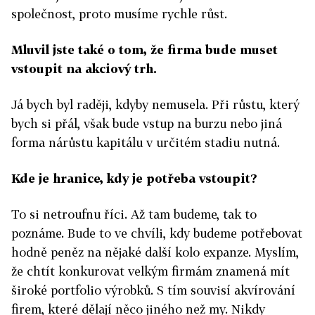
společnost, proto musíme rychle růst.
Mluvil jste také o tom, že firma bude muset
vstoupit na akciový trh.
Já bych byl raději, kdyby nemusela. Při růstu, který
bych si přál, však bude vstup na burzu nebo jiná
forma nárůstu kapitálu v určitém stadiu nutná.
Kde je hranice, kdy je potřeba vstoupit?
To si netroufnu říci. Až tam budeme, tak to
poznáme. Bude to ve chvíli, kdy budeme potřebovat
hodně peněz na nějaké další kolo expanze. Myslím,
že chtít konkurovat velkým firmám znamená mít
široké portfolio výrobků. S tím souvisí akvírování
firem, které dělají něco jiného než my. Nikdy