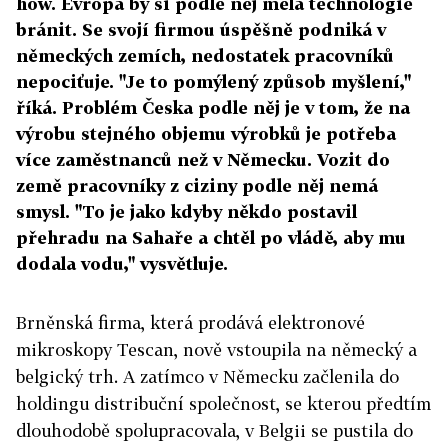
how. Evropa by si podle něj měla technologie
bránit. Se svojí firmou úspěšně podniká v
německých zemích, nedostatek pracovníků
nepociťuje. "Je to pomýlený způsob myšlení,"
říká. Problém Česka podle něj je v tom, že na
výrobu stejného objemu výrobků je potřeba
více zaměstnanců než v Německu. Vozit do
země pracovníky z ciziny podle něj nemá
smysl. "To je jako kdyby někdo postavil
přehradu na Sahaře a chtěl po vládě, aby mu
dodala vodu," vysvětluje.
Brněnská firma, která prodává elektronové
mikroskopy Tescan, nově vstoupila na německý a
belgický trh. A zatímco v Německu začlenila do
holdingu distribuční společnost, se kterou předtím
dlouhodobě spolupracovala, v Belgii se pustila do