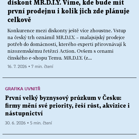
diskont MR.D.I.Y. Víme, kde bude mít
první prodejnu i kolik jich zde plánuje
celkově
Konkurence mezi diskonty ještě více zhoustne. Vstup
na český trh oznámil MR.D.I.Y. – malajsijský prodejce
potřeb do domácnosti, kterého experti přirovnávají k
nizozemskému řetězci Action. Ovšem s cenami
čínského e-shopu Temu. MR.D.I.Y. (z...
16. 7. 2026 ▪ 7 min. čtení
GRAFIKA UVNITŘ
První velký byznysový průzkum v Česku:
firmy mění své priority, řeší růst, akvizice i
nástupnictví
30. 6. 2026 ▪ 5 min. čtení