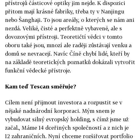
přístrojů částicové optiky jim nejde. K dispozici
přitom mají krásné fabriky, třeba ty v Nanjingu
nebo Šanghaji. To jsou areály, o kterých se nám ani
nezdá. Veliké, čisté a perfektně vybavené, ale s
dovozovými přístroji. Teoretičtí vědci v tomto
oboru také jsou, mnozí ale raději
zůstávají venku a
domů se nevracejí. Navíc Číně chybí lidé, kteří by
na základě teoretických poznatků dokázali vytvořit
funkční vědecké přístroje.
Kam teď Tescan směřuje?
Cílem není přijmout investora a rozpustit se v
nějaké nadnárodní korporaci. Mým snem je
vybudovat silný evropský holding, s čímž jsme
už
začal., Máme 14 dceřiných společností a z nich je
12 zahraničních. Nyní chceme rozšiřovat portfolio