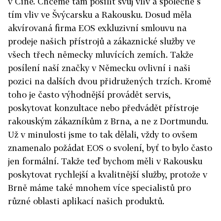
v Číně. Chceme tam posílit svůj vliv a společně s
tím vliv ve Švýcarsku a Rakousku.
Dosud měla
akvírovaná firma EOS exkluzivní smlouvu na
prodeje našich přístrojů a zákaznické služby ve
všech třech německy mluvících zemích. Takže
posílení naší značky v Německu ovlivní i naši
pozici na dalších dvou přidružených trzích. Kromě
toho je často výhodnější provádět servis,
poskytovat konzultace nebo předvádět přístroje
rakouským zákazníkům z Brna, a ne z Dortmundu.
Už v minulosti jsme to tak dělali, vždy to ovšem
znamenalo požádat EOS o svolení, byť to bylo často
jen formální. Takže teď bychom měli v Rakousku
poskytovat rychlejší a kvalitnější služby, protože v
Brně máme také mnohem více specialistů pro
různé oblasti aplikací našich produktů.