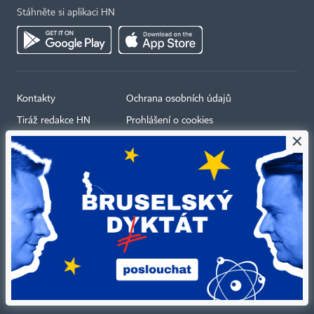
Stáhněte si aplikaci HN
Kontakty
Ochrana osobních údajů
Tiráž redakce HN
Prohlášení o cookies
×
Economia
Nastavení soukromí
Kariéra v HN
Všeobecné smluvní podmínky
Ceník inzerce
Koupit / darovat předplatné
Eventy
Newslettery
RSS kanály