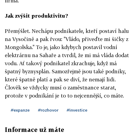
firma.
Jak zvýšit produktivitu?
Přemýšlet. Nechápu podnikatele, kteří postaví halu
na Vysočině a pak řvou: "Vládo, přiveďte mi šičky z
Mongolska." To je, jako kdybych postavil vodní
elektrárnu na Sahaře a tvrdil, že mi má vláda dodat
vodu. Ať takový podnikatel zkrachuje, když má
špatný byznysplán. Samozřejmě jsou také podniky,
které špatně platí a pak se diví, že nemají lidi.
Člověk se vždycky musí o zaměstnance starat,
protože v podnikání je to to nejcennější, co máte.
#expanze
#rozhovor
#investice
Informace už máte